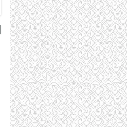
(110)
(185)
(29)
(128)
(33)
(33)
(35)
(58)
(95)
(83)
(39)