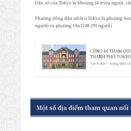
Dân số của Tokyo là khoảng 14 triệu người, ch
Phường đông dân nhất ở Tokyo là phường Setag
người) và phường Ota (748.291 người).
CÙNG ĐI THAM QU
THÀNH PHỐ TOKYO! 
Tại Tokyo - trung tâm của
Một số địa điểm tham quan nổi