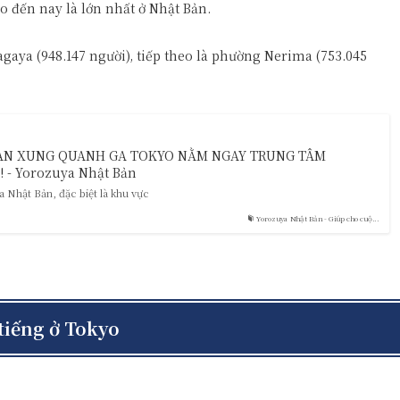
o đến nay là lớn nhất ở Nhật Bản.
aya (948.147 người), tiếp theo là phường Nerima (753.045
AN XUNG QUANH GA TOKYO NẰM NGAY TRUNG TÂM
- Yorozuya Nhật Bản
 Nhật Bản, đặc biệt là khu vực
Yorozuya Nhật Bản - Giúp cho cuộ...
 tiếng ở Tokyo