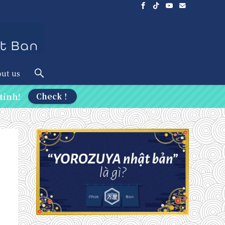
ut us
tỉnh!
Check！