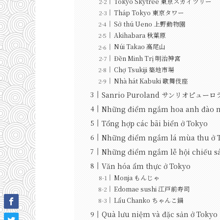
Tokyo Skytree 東京スカイツリー
Tháp Tokyo 東京タワー
Sở thú Ueno 上野動物園
Akihabara 秋葉原
Núi Takao 高尾山
Đền Minh Trị 明治神宮
Chợ Tsukiji 築地市場
Nhà hát Kabuki 歌舞伎座
Sanrio Puroland サンリオピュー
Những điểm ngắm hoa anh đào nổ
Tổng hợp các bãi biển ở Tokyo
Những điểm ngắm lá mùa thu ở 
Những điểm ngắm lễ hội chiếu s
Văn hóa ẩm thực ở Tokyo
Monja もんじゃ
Edomae sushi 江戸前寿司
Lẩu Chanko ちゃんこ鍋
Quà lưu niệm và đặc sản ở Tokyo