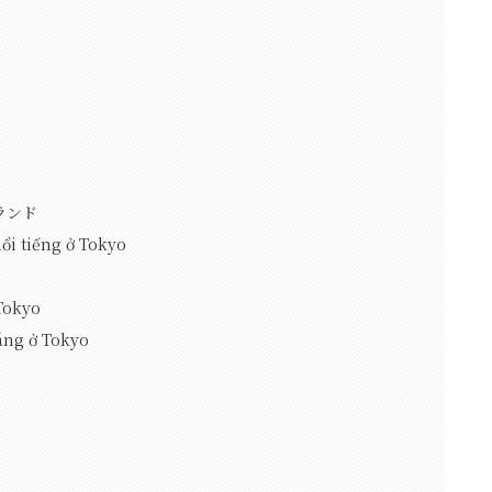
ロランド
i tiếng ở Tokyo
Tokyo
áng ở Tokyo