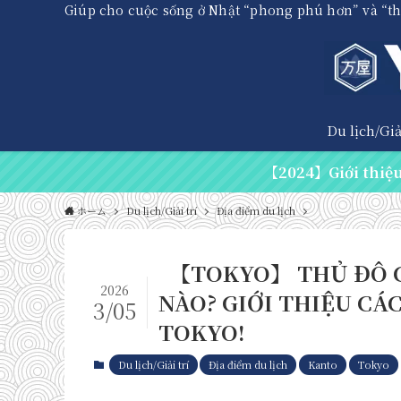
Giúp cho cuộc sống ở Nhật “phong phú hơn” và “t
Du lịch/Giải
【2024】Giới thiệu 
ホーム
Du lịch/Giải trí
Địa điểm du lịch
【TOKYO】 THỦ ĐÔ C
2026
NÀO? GIỚI THIỆU CÁ
3/05
TOKYO!
Du lịch/Giải trí
Địa điểm du lịch
Kanto
Tokyo