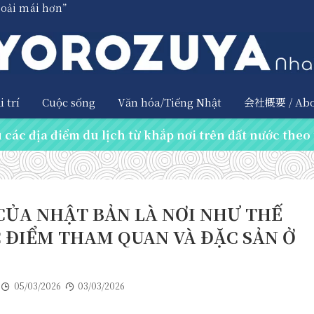
hoải mái hơn”
 trí
Cuộc sống
Văn hóa/Tiếng Nhật
会社概要 / Abo
các địa điểm du lịch từ khắp nơi trên đất nước theo 
ỦA NHẬT BẢN LÀ NƠI NHƯ THẾ
C ĐIỂM THAM QUAN VÀ ĐẶC SẢN Ở
05/03/2026
03/03/2026