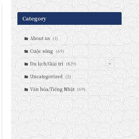
Category
About us
(1)
Cuộc sống
(69)
Du lịch/Giải trí
(829)
(146)
Uncategorized
(5)
(71)
Văn hóa/Tiếng Nhật
(69)
(237)
(588)
(29)
(27)