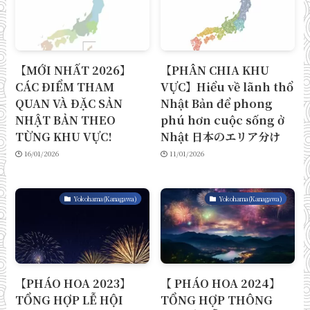
【MỚI NHẤT 2026】
【PHÂN CHIA KHU
CÁC ĐIỂM THAM
VỰC】Hiểu về lãnh thổ
QUAN VÀ ĐẶC SẢN
Nhật Bản để phong
NHẬT BẢN THEO
phú hơn cuộc sống ở
TỪNG KHU VỰC!
Nhật 日本のエリア分け
16/01/2026
11/01/2026
Yokohama(Kanagawa)
Yokohama(Kanagawa)
【PHÁO HOA 2023】
【 PHÁO HOA 2024】
TỔNG HỢP LỄ HỘI
TỔNG HỢP THÔNG