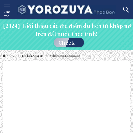
Danh
mục
【2024】Giới thiệu các địa điểm du lịch từ khắp nơi
trên đất nước theo tỉnh!
Check！
ホーム
Du lịch/Giải trí
Yokohama(Kanagawa)