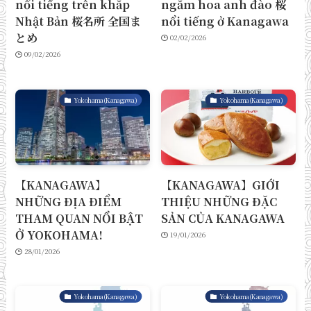
nổi tiếng trên khắp
ngắm hoa anh đào 桜
Nhật Bản 桜名所 全国ま
nổi tiếng ở Kanagawa
とめ
02/02/2026
09/02/2026
Yokohama(Kanagawa)
Yokohama(Kanagawa)
【KANAGAWA】
【KANAGAWA】GIỚI
NHỮNG ĐỊA ĐIỂM
THIỆU NHỮNG ĐẶC
THAM QUAN NỔI BẬT
SẢN CỦA KANAGAWA
Ở YOKOHAMA!
19/01/2026
28/01/2026
Yokohama(Kanagawa)
Yokohama(Kanagawa)