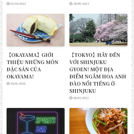
03/10/2022
28/09/2023
【OKAYAMA】GIỚI
【TOKYO】HÃY ĐẾN
THIỆU NHỮNG MÓN
VỚI SHINJUKU
ĐẶC SẢN CỦA
GYOEN! MỘT ĐỊA
OKAYAMA!
ĐIỂM NGẮM HOA ANH
ĐÀO NỔI TIẾNG Ở
10/01/2026
SHINJUKU
18/03/2022