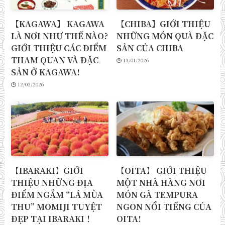
【KAGAWA】 KAGAWA
【CHIBA】GIỚI THIỆU
LÀ NƠI NHƯ THẾ NÀO?
NHỮNG MÓN QUÀ ĐẶC
GIỚI THIỆU CÁC ĐIỂM
SẢN CỦA CHIBA
THAM QUAN VÀ ĐẶC
13/01/2026
SẢN Ở KAGAWA!
12/03/2026
【IBARAKI】GIỚI
【OITA】 GIỚI THIỆU
THIỆU NHỮNG ĐỊA
MỘT NHÀ HÀNG NƠI
ĐIỂM NGẮM “LÁ MÙA
MÓN GÀ TEMPURA
THU” MOMIJI TUYỆT
NGON NỔI TIẾNG CỦA
ĐẸP TẠI IBARAKI！
OITA!