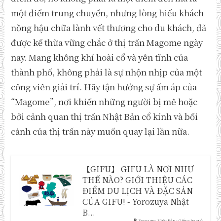
một điểm trung chuyển, nhưng lòng hiếu khách
nồng hậu chữa lành vết thương cho du khách, đã
được kế thừa vững chắc ở thị trấn Magome ngày
nay. Mang không khí hoài cổ và yên tĩnh của
thành phố, không phải là sự nhộn nhịp của một
công viên giải trí. Hãy tận hưởng sự ấm áp của
“Magome”, nơi khiến những người bị mê hoặc
bởi cảnh quan thị trấn Nhật Bản cổ kính và bối
cảnh của thị trấn này muốn quay lại lần nữa.
【GIFU】 GIFU LÀ NƠI NHƯ
THẾ NÀO? GIỚI THIỆU CÁC
ĐIỂM DU LỊCH VÀ ĐẶC SẢN
CỦA GIFU! - Yorozuya Nhật
B...
Yorozuya Nhật Bản - Giúp cho cuộ...