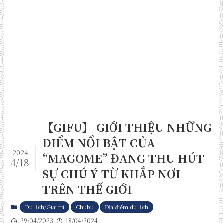
【GIFU】 GIỚI THIỆU NHỮNG
ĐIỂM NỔI BẬT CỦA
2024
“MAGOME” ĐANG THU HÚT
4/18
SỰ CHÚ Ý TỪ KHẮP NƠI
TRÊN THẾ GIỚI
Du lịch/Giải trí
Chubu
Địa điểm du lịch
29/04/2023
18/04/2024