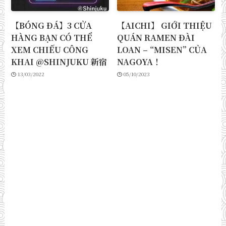
【BÓNG ĐÁ】3 CỬA
【AICHI】 GIỚI THIỆU
HÀNG BẠN CÓ THỂ
QUÁN RAMEN ĐÀI
XEM CHIẾU CÔNG
LOAN – “MISEN” CỦA
KHAI @SHINJUKU 新宿
NAGOYA！
13/03/2022
05/10/2023