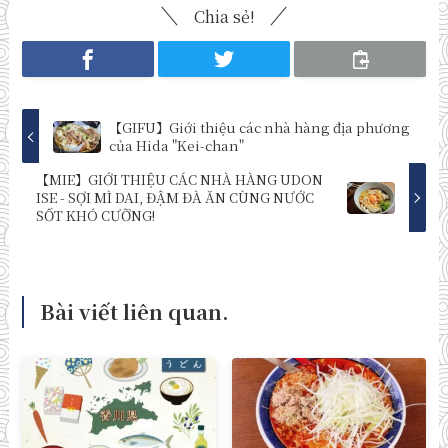
Chia sẻ!
【GIFU】Giới thiệu các nhà hàng địa phương
của Hida "Kei-chan"
【MIE】GIỚI THIỆU CÁC NHÀ HÀNG UDON
ISE - SỢI MÌ DAI, ĐẬM ĐÀ ĂN CÙNG NƯỚC
SỐT KHÓ CƯỠNG!
Bài viết liên quan.