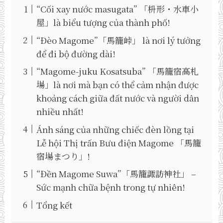
“Cối xay nước masugata” 「枡形・水車小
屋」là biểu tượng của thành phố!
“Đèo Magome”「馬籠峠」 là nơi lý tưởng
để đi bộ đường dài!
“Magome-juku Kosatsuba” 「馬籠宿高札
場」là nơi mà bạn có thể cảm nhận được
khoảng cách giữa đất nước và người dân
nhiều nhất!
Ánh sáng của những chiếc đèn lồng tại
Lễ hội Thị trấn Bưu điện Magome 「馬籠
宿場まつり」!
“Đền Magome Suwa”「馬籠諏訪神社」 –
Sức mạnh chữa bệnh trong tự nhiên!
Tổng kết