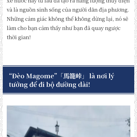
xe nước này từ lâu đã tạo ra năng lượng thủy điện
và là nguồn sinh sống của người dân địa phương.
Những cảm giác không thể không dừng lại, nó sẽ
làm cho bạn cảm thấy như bạn đã quay ngược
thời gian!
“Đèo Magome”
「馬籠峠」
là nơi lý
tưởng để đi bộ đường dài!