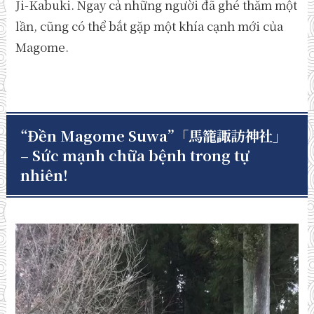
Ji-Kabuki. Ngay cả những người đã ghé thăm một
lần, cũng có thể bắt gặp một khía cạnh mới của
Magome.
“Đền Magome Suwa”
「馬籠諏訪神社」
– Sức mạnh chữa bệnh trong tự
nhiên!