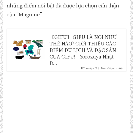
những điểm nổi bật đã được lựa chọn cẩn thận
của “Magome”.
【GIFU】 GIFU LÀ NƠI NHƯ
THẾ NÀO? GIỚI THIỆU CÁC
ĐIỂM DU LỊCH VÀ ĐẶC SẢN
CỦA GIFU! - Yorozuya Nhật
B...
Yorozuya Nhật Bản - Giúp cho cuộ...