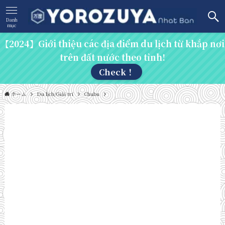
Danh
mục
【2024】Giới thiệu các địa điểm du lịch từ khắp nơi
trên đất nước theo tỉnh!
Check！
ホーム
Du lịch/Giải trí
Chubu