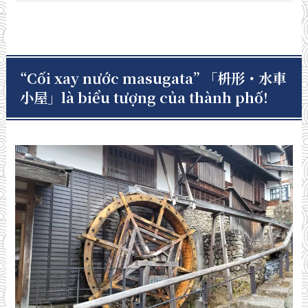
“Cối xay nước masugata”
「枡形・水車
小屋」
là biểu tượng của thành phố!