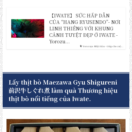
【IWATE】 SỨC HẤP DẪN
CỦA “HANG RYUSENDO”- NƠI
LINH THIÊNG VỚI KHUNG
CẢNH TUYỆT ĐẸP Ở IWATE -
Yorozu...
Yorozuya Nhật Bản - Giúp cho cuộ...
Lấy thịt bò Maezawa Gyu Shigureni
前沢牛しぐれ煮 làm quà Thương hiệu
thịt bò nổi tiếng của Iwate.