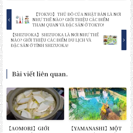
【TOKYO】 THỦ ĐÔ CỦA NHẬT BẢN LÀ NƠI
NHƯ THẾ NÀO? GIỚI THIỆU CÁC ĐIỂM
THAM QUAN VÀ ĐẶC SẢN Ở TOKYO!
【SHIZUOKA】 SHIZUOKA LÀ NƠI NHƯ THẾ
NÀO? GIỚI THIỆU CÁC ĐIỂM DU LỊCH VÀ
ĐẶC SẢN Ở TỈNH SHIZUOKA!
Bài viết liên quan.
【AOMORI】GIỚI
【YAMANASHI】MỘT