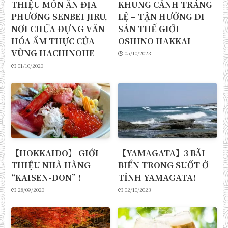
THIỆU MÓN ĂN ĐỊA
KHUNG CẢNH TRÁNG
PHƯƠNG SENBEI JIRU,
LỆ – TẬN HƯỞNG DI
NƠI CHỨA ĐỰNG VĂN
SẢN THẾ GIỚI
HÓA ẨM THỰC CỦA
OSHINO HAKKAI
VÙNG HACHINOHE
05/10/2023
01/10/2023
【HOKKAIDO】 GIỚI
【YAMAGATA】3 BÃI
THIỆU NHÀ HÀNG
BIỂN TRONG SUỐT Ở
“KAISEN-DON” !
TỈNH YAMAGATA!
28/09/2023
02/10/2023