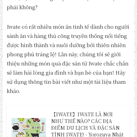
phải không?
Iwate có rất nhiều món ăn tinh tế dành cho người
sành ăn và hàng thủ công truyền thống nổi tiếng
được hình thành và nuôi dưỡng bởi thiên nhiên
phong phú tráng lệ! Lần này, chúng tôi sẽ giới
thiệu những món quà đặc sản từ Iwate chắc chắn
sẽ làm hài lòng gia đình và bạn bè của bạn! Hãy
sử dụng thông tin bài viết như một tài liệu tham
khảo.
【IWATE】IWATE LÀ NƠI
NHƯ THẾ NÀO? CÁC ĐỊA
ĐIỂM DU LỊCH VÀ ĐẶC SẢN
TỈNH IWATE! - Yorozuya Nhật