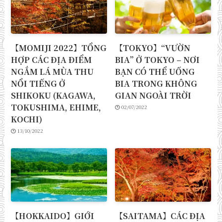
【MOMIJI 2022】TỔNG
【TOKYO】“VƯỜN
HỢP CÁC ĐỊA ĐIỂM
BIA” Ở TOKYO – NƠI
NGẮM LÁ MÙA THU
BẠN CÓ THỂ UỐNG
NỔI TIẾNG Ở
BIA TRONG KHÔNG
SHIKOKU (KAGAWA,
GIAN NGOÀI TRỜI
TOKUSHIMA, EHIME,
02/07/2022
KOCHI)
13/10/2022
【HOKKAIDO】GIỚI
【SAITAMA】CÁC ĐỊA