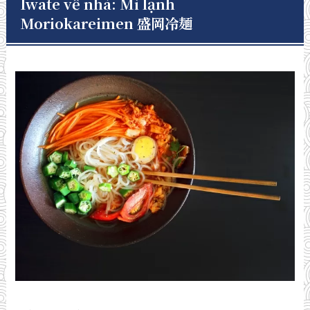
Iwate về nhà: Mì lạnh
Moriokareimen 盛岡冷麺