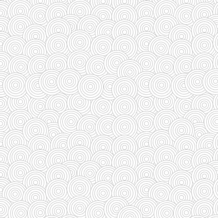
(588)
(29)
(27)
(110)
(185)
(29)
(128)
(33)
(33)
(35)