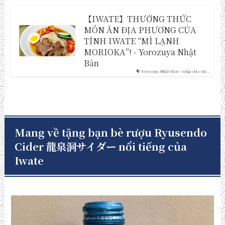
【IWATE】THƯỞNG THỨC
MÓN ĂN ĐỊA PHƯƠNG CỦA
TỈNH IWATE “MÌ LẠNH
MORIOKA”! - Yorozuya Nhật
Bản
Yorozuya Nhật Bản - Giúp cho cuộ...
Mang về tặng bạn bè rượu Ryusendo
Cider 龍泉洞サイダー nổi tiếng của
Iwate