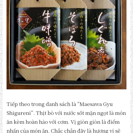
Tiếp theo trong danh sách là “Maesawa Gyu
Shigureni”. Thịt bò với nước sốt mặn ngọt là món
ăn kèm hoàn hảo với cơm. Vị giòn giòn là điểm
nhấn của món ăn. Chắc chắn đây là hương vị sẽ