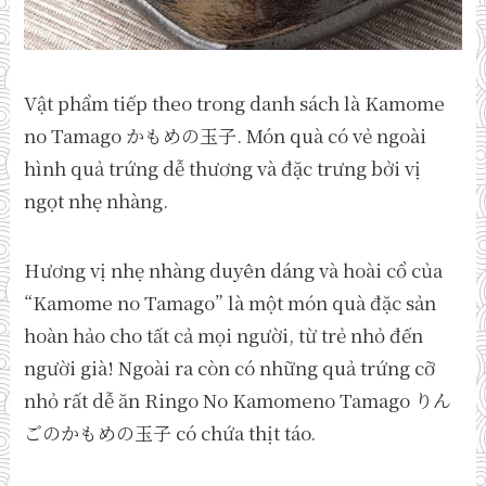
Vật phẩm tiếp theo trong danh sách là Kamome
no Tamago かもめの玉子. Món quà có vẻ ngoài
hình quả trứng dễ thương và đặc trưng bởi vị
ngọt nhẹ nhàng.
Hương vị nhẹ nhàng duyên dáng và hoài cổ của
“Kamome no Tamago” là một món quà đặc sản
hoàn hảo cho tất cả mọi người, từ trẻ nhỏ đến
người già! Ngoài ra còn có những quả trứng cỡ
nhỏ rất dễ ăn Ringo No Kamomeno Tamago りん
ごのかもめの玉子 có chứa thịt táo.