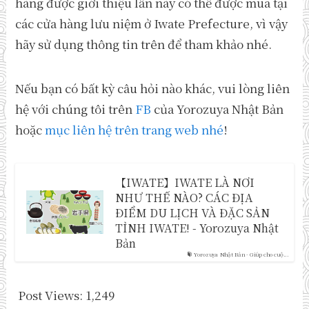
hàng được giới thiệu lần này có thể được mua tại
các cửa hàng lưu niệm ở Iwate Prefecture, vì vậy
hãy sử dụng thông tin trên để tham khảo nhé.
Nếu bạn có bất kỳ câu hỏi nào khác, vui lòng liên
hệ với chúng tôi trên
FB
của Yorozuya Nhật Bản
hoặc
mục liên hệ trên trang web nhé
!
【IWATE】IWATE LÀ NƠI
NHƯ THẾ NÀO? CÁC ĐỊA
ĐIỂM DU LỊCH VÀ ĐẶC SẢN
TỈNH IWATE! - Yorozuya Nhật
Bản
Yorozuya Nhật Bản - Giúp cho cuộ...
Post Views:
1,249