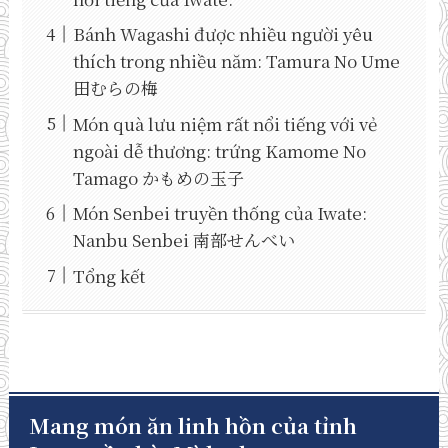
Bánh Wagashi được nhiều người yêu
thích trong nhiều năm: Tamura No Ume
田むらの梅
Món quà lưu niệm rất nổi tiếng với vẻ
ngoài dễ thương: trứng Kamome No
Tamago かもめの玉子
Món Senbei truyền thống của Iwate:
Nanbu Senbei 南部せんべい
Tổng kết
Mang món ăn linh hồn của tỉnh