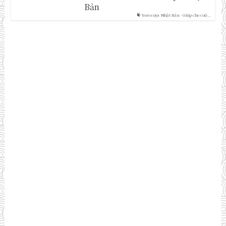
Bản
Yorozuya Nhật Bản - Giúp cho cuộ...