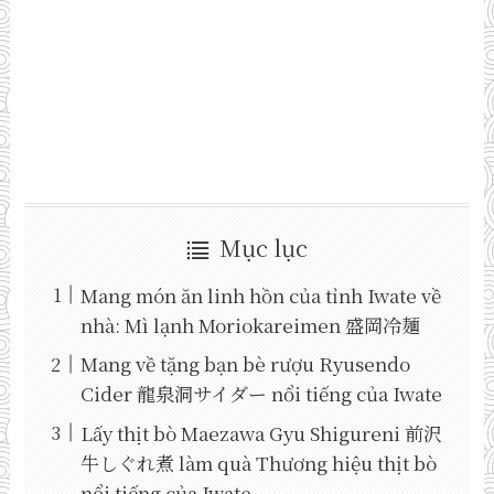
Mục lục
Mang món ăn linh hồn của tỉnh Iwate về
nhà: Mì lạnh Moriokareimen 盛岡冷麺
Mang về tặng bạn bè rượu Ryusendo
Cider 龍泉洞サイダー nổi tiếng của Iwate
Lấy thịt bò Maezawa Gyu Shigureni 前沢
牛しぐれ煮 làm quà Thương hiệu thịt bò
nổi tiếng của Iwate.