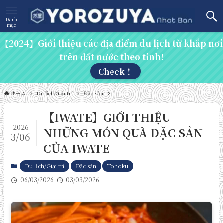
Danh
mục
【2024】Giới thiệu các địa điểm du lịch từ khắp nơi
trên đất nước theo tỉnh!
Check！
ホーム
Du lịch/Giải trí
Đặc sản
【IWATE】GIỚI THIỆU
2026
NHỮNG MÓN QUÀ ĐẶC SẢN
3/06
CỦA IWATE
Du lịch/Giải trí
Đặc sản
Tohoku
06/03/2026
03/03/2026