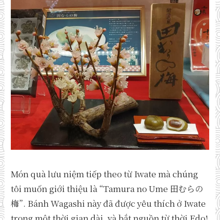
Món quà lưu niệm tiếp theo từ Iwate mà chúng
tôi muốn giới thiệu là “Tamura no Ume 田むらの
梅”. Bánh Wagashi này đã được yêu thích ở Iwate
trong một thời gian dài, và bắt nguồn từ thời Edo!