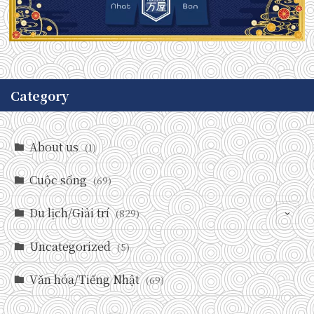
Category
About us
(1)
Cuộc sống
(69)
Du lịch/Giải trí
(829)
Uncategorized
(146)
(5)
(71)
Văn hóa/Tiếng Nhật
(69)
(237)