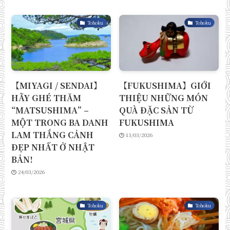
Tohoku
Tohoku
【MIYAGI / SENDAI】
【FUKUSHIMA】GIỚI
HÃY GHÉ THĂM
THIỆU NHỮNG MÓN
“MATSUSHIMA” –
QUÀ ĐẶC SẢN TỪ
MỘT TRONG BA DANH
FUKUSHIMA
LAM THẮNG CẢNH
13/03/2026
ĐẸP NHẤT Ở NHẬT
BẢN!
24/03/2026
Tohoku
Tohoku