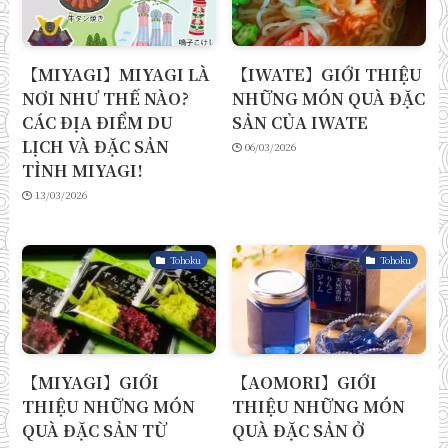
【MIYAGI】MIYAGI LÀ
【IWATE】GIỚI THIỆU
NƠI NHƯ THẾ NÀO?
NHỮNG MÓN QUÀ ĐẶC
CÁC ĐỊA ĐIỂM DU
SẢN CỦA IWATE
LỊCH VÀ ĐẶC SẢN
06/03/2026
TỈNH MIYAGI!
13/03/2026
Tohoku
Tohoku
【MIYAGI】GIỚI
【AOMORI】GIỚI
THIỆU NHỮNG MÓN
THIỆU NHỮNG MÓN
QUÀ ĐẶC SẢN TỪ
QUÀ ĐẶC SẢN Ở