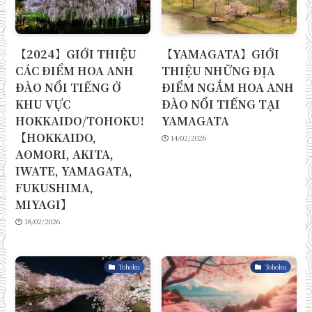
【2024】GIỚI THIỆU
【YAMAGATA】GIỚI
CÁC ĐIỂM HOA ANH
THIỆU NHỮNG ĐỊA
ĐÀO NỔI TIẾNG Ở
ĐIỂM NGẮM HOA ANH
KHU VỰC
ĐÀO NỔI TIẾNG TẠI
HOKKAIDO/TOHOKU!
YAMAGATA
【HOKKAIDO,
14/02/2026
AOMORI, AKITA,
IWATE, YAMAGATA,
FUKUSHIMA,
MIYAGI】
18/02/2026
Tohoku
Tohoku