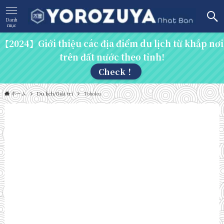
Danh
mục
【2024】Giới thiệu các địa điểm du lịch từ khắp nơi
trên đất nước theo tỉnh!
Check！
ホーム
Du lịch/Giải trí
Tohoku