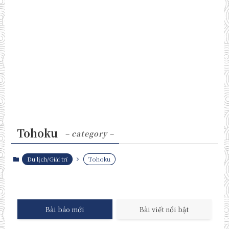
Tohoku
– category –
Du lịch/Giải trí
Tohoku
Bài báo mới
Bài viết nổi bật