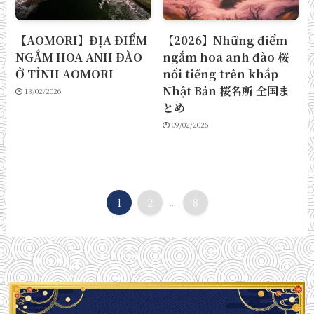
【AOMORI】ĐỊA ĐIỂM
【2026】Những điểm
NGẮM HOA ANH ĐÀO
ngắm hoa anh đào 桜
Ở TỈNH AOMORI
nổi tiếng trên khắp
Nhật Bản 桜名所 全国ま
13/02/2026
とめ
09/02/2026
1
2
...
8