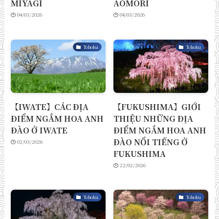
MIYAGI
AOMORI
04/03/2026
04/03/2026
Tohoku
Tohoku
【IWATE】CÁC ĐỊA
【FUKUSHIMA】GIỚI
ĐIỂM NGẮM HOA ANH
THIỆU NHỮNG ĐỊA
ĐÀO Ở IWATE
ĐIỂM NGẮM HOA ANH
ĐÀO NỔI TIẾNG Ở
02/03/2026
FUKUSHIMA
22/02/2026
Tohoku
Tohoku