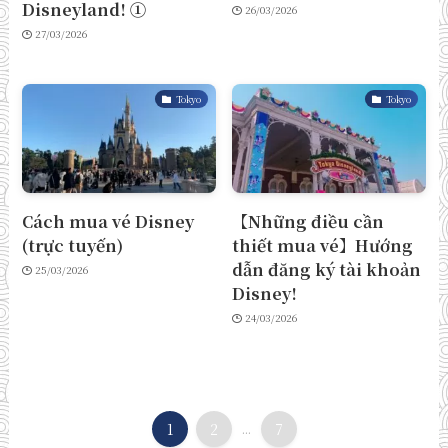
Disneyland! ①
26/03/2026
27/03/2026
Tokyo
Tokyo
Cách mua vé Disney
【Những điều cần
(trực tuyến)
thiết mua vé】Hướng
dẫn đăng ký tài khoản
25/03/2026
Disney!
24/03/2026
1
2
...
7