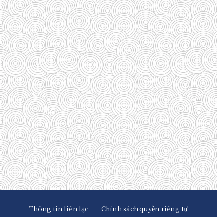
(185)
(29)
(128)
(33)
(33)
(35)
(58)
(95)
(83)
(39)
Thông tin liên lạc
Chính sách quyền riêng tư