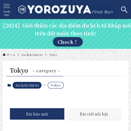
Danh
mục
【2024】Giới thiệu các địa điểm du lịch từ khắp nơi
trên đất nước theo tỉnh!
Check！
ホーム
Du lịch/Giải trí
Tokyo
Tokyo
– category –
Du lịch/Giải trí
Tokyo
Bài báo mới
Bài viết nổi bật