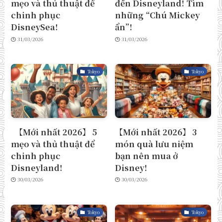
mẹo và thủ thuật để
đến Disneyland! Tìm
chinh phục
những “Chú Mickey
DisneySea!
ẩn”!
31/03/2026
31/03/2026
Tokyo
Tokyo
【Mới nhất 2026】 5
【Mới nhất 2026】 3
mẹo và thủ thuật để
món quà lưu niệm
chinh phục
bạn nên mua ở
Disneyland!
Disney!
30/03/2026
30/03/2026
Tokyo
Tokyo