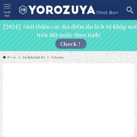
Danh
mục
【2024】Giới thiệu các địa điểm du lịch từ khắp nơi
trên đất nước theo tỉnh!
Check！
ホーム
Du lịch/Giải trí
Fukuoka