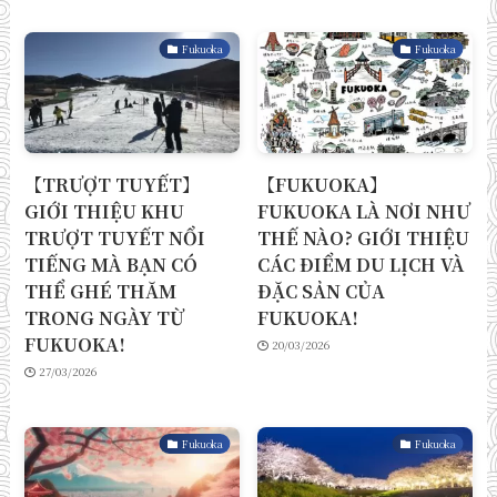
Fukuoka
Fukuoka
【TRƯỢT TUYẾT】
【FUKUOKA】
GIỚI THIỆU KHU
FUKUOKA LÀ NƠI NHƯ
TRƯỢT TUYẾT NỔI
THẾ NÀO? GIỚI THIỆU
TIẾNG MÀ BẠN CÓ
CÁC ĐIỂM DU LỊCH VÀ
THỂ GHÉ THĂM
ĐẶC SẢN CỦA
TRONG NGÀY TỪ
FUKUOKA!
FUKUOKA!
20/03/2026
27/03/2026
Fukuoka
Fukuoka