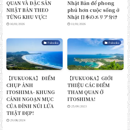
QUAN VÀ ĐẶC SẢN
Nhật Bản để phong
NHẬT BẢN THEO
phú hơn cuộc sống ở
TỪNG KHU VỰC!
Nhật 日本のエリア分け
16/01/2026
11/01/2026
Fukuoka
Fukuoka
【FUKUOKA】 ĐIỂM
【FUKUOKA】GIỚI
CHỤP ẢNH
THIỆU CÁC ĐIỂM
ITOSHIMA- KHUNG
THAM QUAN Ở
CẢNH NGOẠN MỤC
ITOSHIMA!
CỦA ĐỈNH NÚI LỬA
25/09/2023
THẬT ĐẸP!
29/08/2024