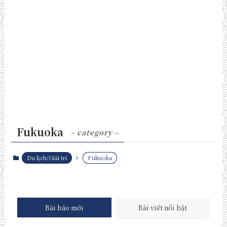
Fukuoka
– category –
Du lịch/Giải trí
Fukuoka
Bài báo mới
Bài viết nổi bật