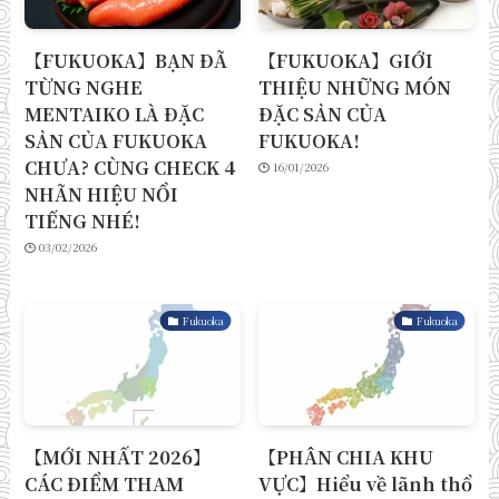
【FUKUOKA】BẠN ĐÃ
【FUKUOKA】GIỚI
TỪNG NGHE
THIỆU NHỮNG MÓN
MENTAIKO LÀ ĐẶC
ĐẶC SẢN CỦA
SẢN CỦA FUKUOKA
FUKUOKA!
CHƯA? CÙNG CHECK 4
16/01/2026
NHÃN HIỆU NỔI
TIẾNG NHÉ!
03/02/2026
Fukuoka
Fukuoka
【MỚI NHẤT 2026】
【PHÂN CHIA KHU
CÁC ĐIỂM THAM
VỰC】Hiểu về lãnh thổ