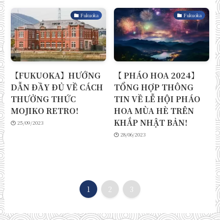
Fukuoka
Fukuoka
【FUKUOKA】HƯỚNG
【 PHÁO HOA 2024】
DẪN ĐẦY ĐỦ VỀ CÁCH
TỔNG HỢP THÔNG
THƯỞNG THỨC
TIN VỀ LỄ HỘI PHÁO
MOJIKO RETRO!
HOA MÙA HÈ TRÊN
KHẮP NHẬT BẢN!
25/09/2023
28/06/2023
1
2
3