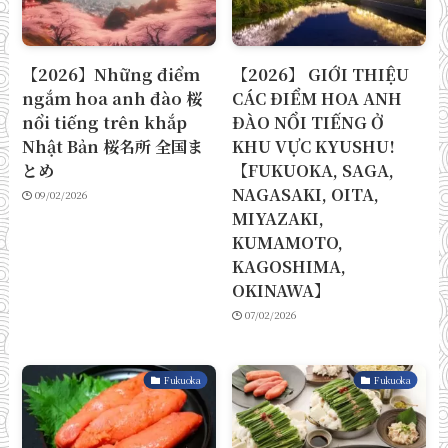
【2026】Những điểm
【2026】 GIỚI THIỆU
ngắm hoa anh đào 桜
CÁC ĐIỂM HOA ANH
nổi tiếng trên khắp
ĐÀO NỔI TIẾNG Ở
Nhật Bản 桜名所 全国ま
KHU VỰC KYUSHU!
とめ
【FUKUOKA, SAGA,
NAGASAKI, OITA,
09/02/2026
MIYAZAKI,
KUMAMOTO,
KAGOSHIMA,
OKINAWA】
07/02/2026
Fukuoka
Fukuoka