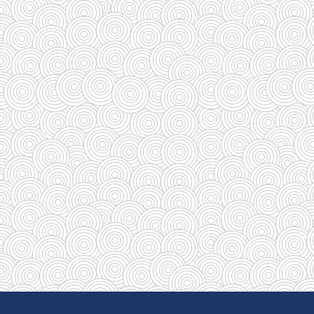
(110)
(185)
(29)
(128)
(33)
(33)
(35)
(58)
(95)
(83)
(39)