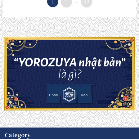
1
2
...
49
Category