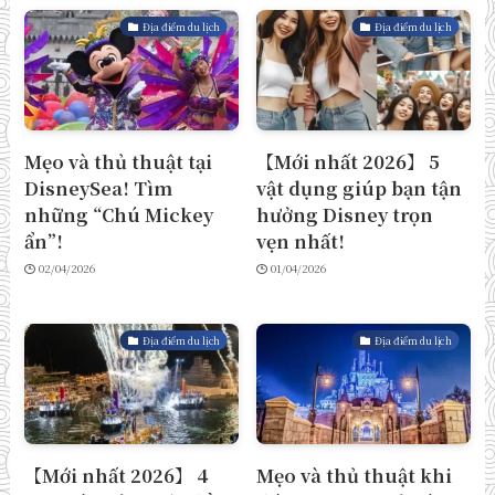
Địa điểm du lịch
Địa điểm du lịch
Mẹo và thủ thuật tại
【Mới nhất 2026】 5
DisneySea! Tìm
vật dụng giúp bạn tận
những “Chú Mickey
hưởng Disney trọn
ẩn”!
vẹn nhất!
02/04/2026
01/04/2026
Địa điểm du lịch
Địa điểm du lịch
【Mới nhất 2026】 4
Mẹo và thủ thuật khi