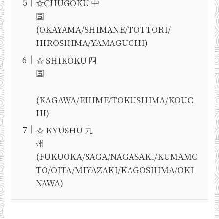
☆CHUGOKU 中
国
(OKAYAMA/SHIMANE/TOTTORI/
HIROSHIMA/YAMAGUCHI)
☆ SHIKOKU 四
国
(KAGAWA/EHIME/TOKUSHIMA/KOUC
HI)
☆ KYUSHU 九
州
(FUKUOKA/SAGA/NAGASAKI/KUMAMO
TO/OITA/MIYAZAKI/KAGOSHIMA/OKI
NAWA)