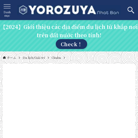
Danh
mục
【2024】Giới thiệu các địa điểm du lịch từ khắp nơi
trên đất nước theo tỉnh!
Check！
ホーム
Du lịch/Giải trí
Chubu