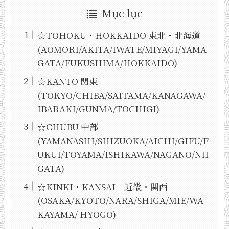
Mục lục
☆TOHOKU・HOKKAIDO 東北・北海道
(AOMORI/AKITA/IWATE/MIYAGI/YAMA
GATA/FUKUSHIMA/HOKKAIDO)
☆KANTO 関東
(TOKYO/CHIBA/SAITAMA/KANAGAWA/
IBARAKI/GUNMA/TOCHIGI)
☆CHUBU 中部
(YAMANASHI/SHIZUOKA/AICHI/GIFU/F
UKUI/TOYAMA/ISHIKAWA/NAGANO/NII
GATA)
☆KINKI・KANSAI 近畿・関西
(OSAKA/KYOTO/NARA/SHIGA/MIE/WA
KAYAMA/ HYOGO)