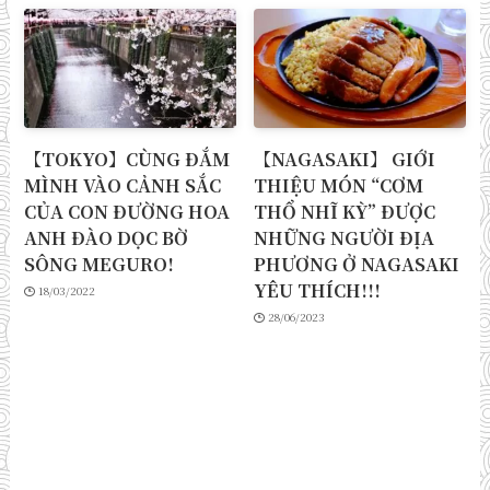
【TOKYO】CÙNG ĐẮM
【NAGASAKI】 GIỚI
MÌNH VÀO CẢNH SẮC
THIỆU MÓN “CƠM
CỦA CON ĐƯỜNG HOA
THỔ NHĨ KỲ” ĐƯỢC
ANH ĐÀO DỌC BỜ
NHỮNG NGƯỜI ĐỊA
SÔNG MEGURO!
PHƯƠNG Ở NAGASAKI
YÊU THÍCH!!!
18/03/2022
28/06/2023