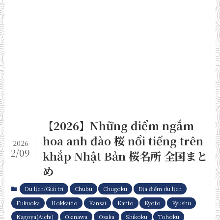
【2026】Những điểm ngắm
hoa anh đào 桜 nổi tiếng trên
2026
2/09
khắp Nhật Bản 桜名所 全国まと
め
Du lịch/Giải trí
Chubu
Chugoku
Địa điểm du lịch
Fukuoka
Hokkaido
Kansai
Kanto
Kyoto
Kyushu
Nagoya(Aichi)
Okinawa
Osaka
Shikoku
Tohoku