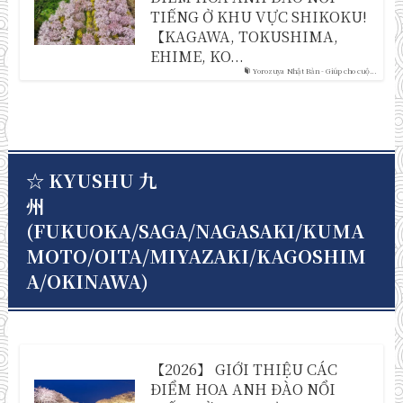
TIẾNG Ở KHU VỰC SHIKOKU!
【KAGAWA, TOKUSHIMA,
EHIME, KO...
Yorozuya Nhật Bản - Giúp cho cuộ...
☆ KYUSHU 九
州
(FUKUOKA/SAGA/NAGASAKI/KUMA
MOTO/OITA/MIYAZAKI/KAGOSHIM
A/OKINAWA)
【2026】 GIỚI THIỆU CÁC
ĐIỂM HOA ANH ĐÀO NỔI