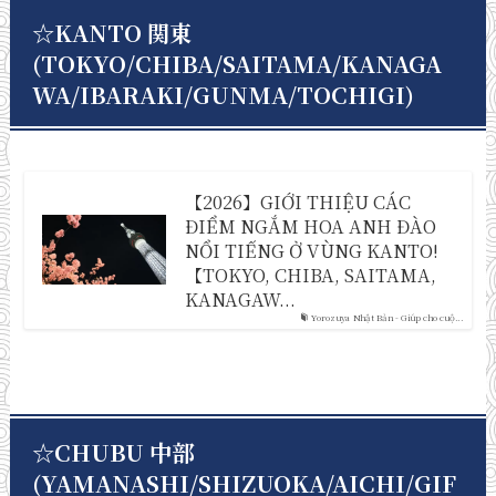
☆KANTO 関東
(TOKYO/CHIBA/SAITAMA/KANAGA
WA/IBARAKI/GUNMA/TOCHIGI)
【2026】GIỚI THIỆU CÁC
ĐIỂM NGẮM HOA ANH ĐÀO
NỔI TIẾNG Ở VÙNG KANTO!
【TOKYO, CHIBA, SAITAMA,
KANAGAW...
Yorozuya Nhật Bản - Giúp cho cuộ...
☆CHUBU 中部
(YAMANASHI/SHIZUOKA/AICHI/GIF