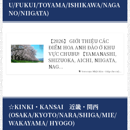
U/FUKUI/TOYAMA/ISHIKAWA/NAGA
NO/NIIGATA)
【2026】 GIỚI THIỆU CÁC
ĐIỂM HOA ANH ĐÀO Ở KHU
VỰC CHUBU! 【YAMANASHI,
SHIZUOKA, AICHI, NIIGATA,
NAG...
Yorozuya Nhật Bản - Giúp cho cuộ...
☆KINKI・KANSAI 近畿・関西
(OSAKA/KYOTO/NARA/SHIGA/MIE/
WAKAYAMA/ HYOGO)