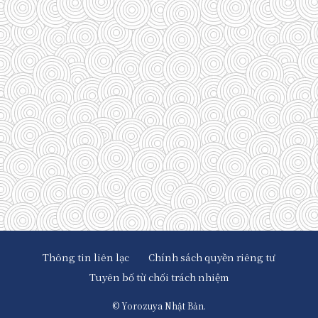
(29)
(128)
(33)
(33)
(35)
(58)
(95)
(83)
(39)
Thông tin liên lạc
Chính sách quyền riêng tư
Tuyên bố từ chối trách nhiệm
©
Yorozuya Nhật Bản.