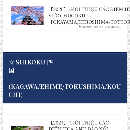
【2026】 GIỚI THIỆU CÁC ĐIỂM H
VỰC CHUGOKU !
【OKAYAMA/HIROSHIMA/TOTTORI
Yorozuya Nhật Bản - Giúp cho cuộ...
☆ SHIKOKU 四
国
(KAGAWA/EHIME/TOKUSHIMA/KOU
CHI)
【2024】 GIỚI THIỆU CÁC
ĐIỂM HOA ANH ĐÀO NỔI