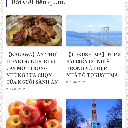
Bài viết liên quan.
【KAGAWA】ĂN THỬ
【TOKUSHIMA】TOP 3
HONETSUKIDORI VỊ
BÃI BIỂN CÓ NƯỚC
CAY MỘT TRONG
TRONG VẮT ĐẸP
NHỮNG LỰA CHỌN
NHẤT Ở TOKUSHIMA
CỦA NGƯỜI SÀNH ĂN!
20/07/2022
27/08/2022