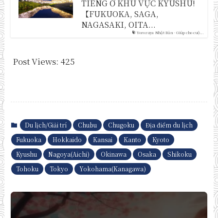
TIẾNG Ở KHU VỰC KYUSHU!
【FUKUOKA, SAGA,
NAGASAKI, OITA...
Yorozuya Nhật Bản - Giúp cho cuộ...
Post Views:
425
Du lịch/Giải trí
Chubu
Chugoku
Địa điểm du lịch
Fukuoka
Hokkaido
Kansai
Kanto
Kyoto
Kyushu
Nagoya(Aichi)
Okinawa
Osaka
Shikoku
Tohoku
Tokyo
Yokohama(Kanagawa)