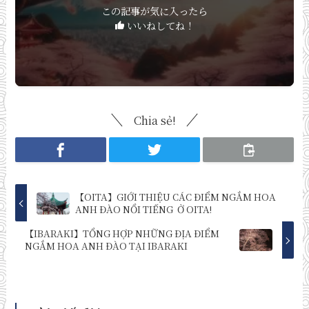
この記事が気に入ったら
いいねしてね！
Chia sẻ!
【OITA】GIỚI THIỆU CÁC ĐIỂM NGẮM HOA
ANH ĐÀO NỔI TIẾNG Ở OITA!
【IBARAKI】TỔNG HỢP NHỮNG ĐỊA ĐIỂM
NGẮM HOA ANH ĐÀO TẠI IBARAKI