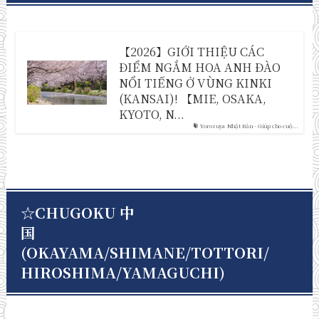
【2026】GIỚI THIỆU CÁC
ĐIỂM NGẮM HOA ANH ĐÀO
NỔI TIẾNG Ở VÙNG KINKI
(KANSAI)! 【MIE, OSAKA,
KYOTO, N...
Yorozuya Nhật Bản - Giúp cho cuộ...
☆CHUGOKU 中
国
(OKAYAMA/SHIMANE/TOTTORI/
HIROSHIMA/YAMAGUCHI)