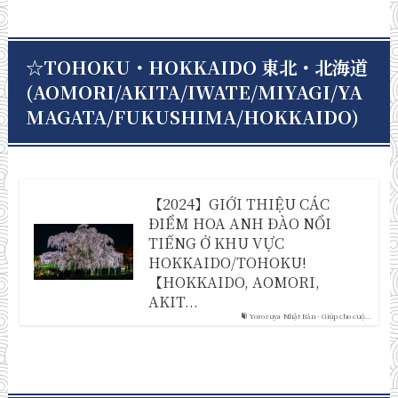
☆TOHOKU・HOKKAIDO 東北・北海道
(AOMORI/AKITA/IWATE/MIYAGI/YA
MAGATA/FUKUSHIMA/HOKKAIDO)
【2024】GIỚI THIỆU CÁC
ĐIỂM HOA ANH ĐÀO NỔI
TIẾNG Ở KHU VỰC
HOKKAIDO/TOHOKU!
【HOKKAIDO, AOMORI,
AKIT...
Yorozuya Nhật Bản - Giúp cho cuộ...