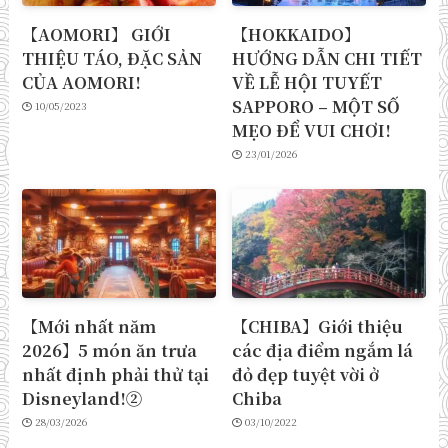
【AOMORI】 GIỚI
【HOKKAIDO】
THIỆU TÁO, ĐẶC SẢN
HƯỚNG DẪN CHI TIẾT
CỦA AOMORI!
VỀ LỄ HỘI TUYẾT
SAPPORO – MỘT SỐ
10/05/2023
MẸO ĐỂ VUI CHƠI!
23/01/2026
【Mới nhất năm
【CHIBA】Giới thiệu
2026】5 món ăn trưa
các địa điểm ngắm lá
nhất định phải thử tại
đỏ đẹp tuyệt vời ở
Disneyland!②
Chiba
28/03/2026
03/10/2022