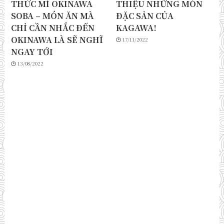
THỨC MÌ OKINAWA
THIỆU NHỮNG MÓN
SOBA – MÓN ĂN MÀ
ĐẶC SẢN CỦA
CHỈ CẦN NHẮC ĐẾN
KAGAWA!
OKINAWA LÀ SẼ NGHĨ
17/11/2022
NGAY TỚI
13/08/2022