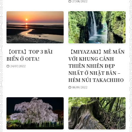
27/08/2022
【OITA】TOP 3 BÃI
【MIYAZAKI】MÊ MẨN
BIỂN Ở OITA!
VỚI KHUNG CẢNH
THIÊN NHIÊN ĐẸP
24/07/2022
NHẤT Ở NHẬT BẢN –
HẺM NÚI TAKACHIHO
08/09/2022