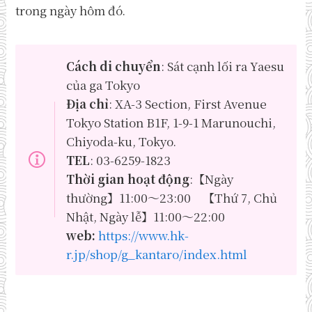
trong ngày hôm đó.
Cách di chuyển
: Sát cạnh lối ra Yaesu
của ga Tokyo
Địa chỉ
: XA-3 Section, First Avenue
Tokyo Station B1F, 1-9-1 Marunouchi,
Chiyoda-ku, Tokyo.
TEL
: 03-6259-1823
Thời gian hoạt động
:【Ngày
thường】11:00～23:00 【Thứ 7, Chủ
Nhật, Ngày lễ】11:00～22:00
web:
https://www.hk-
r.jp/shop/g_kantaro/index.html