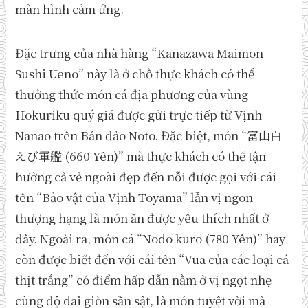
màn hình cảm ứng.
Đặc trưng của nhà hàng “Kanazawa Maimon
Sushi Ueno” này là ở chỗ thực khách có thể
thưởng thức món cá địa phương của vùng
Hokuriku quý giá được gửi trực tiếp từ Vịnh
Nanao trên Bán đảo Noto. Đặc biệt, món “富山白
えび軍艦 (660 Yên)” mà thực khách có thể tận
hưởng cả vẻ ngoài đẹp đến nỗi được gọi với cái
tên “Bảo vật của Vịnh Toyama” lẫn vị ngon
thượng hạng là món ăn được yêu thích nhất ở
đây. Ngoài ra, món cá “Nodo kuro (780 Yên)” hay
còn được biết đến với cái tên “Vua của các loại cá
thịt trắng” có điểm hấp dẫn nằm ở vị ngọt nhẹ
cùng độ dai giòn sần sật, là món tuyệt vời mà