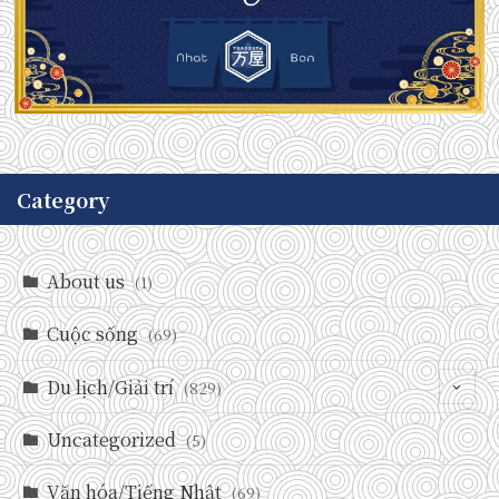
Category
About us
(1)
Cuộc sống
(69)
Du lịch/Giải trí
(829)
Uncategorized
(146)
(5)
(71)
Văn hóa/Tiếng Nhật
(69)