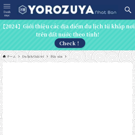
Danh
mục
【2024】Giới thiệu các địa điểm du lịch từ khắp nơi
trên đất nước theo tỉnh!
Check！
ホーム
Du lịch/Giải trí
Đặc sản