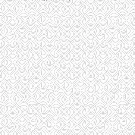
(237)
(588)
(29)
(27)
(110)
(185)
(29)
(128)
(33)
(33)