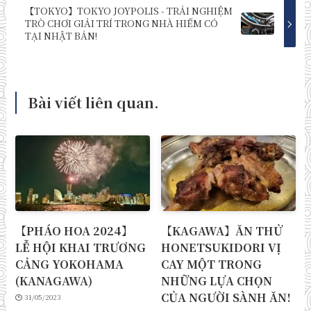
【TOKYO】TOKYO JOYPOLIS - TRẢI NGHIỆM
TRÒ CHƠI GIẢI TRÍ TRONG NHÀ HIẾM CÓ
TẠI NHẬT BẢN!
Bài viết liên quan.
【PHÁO HOA 2024】
【KAGAWA】ĂN THỬ
LỄ HỘI KHAI TRƯƠNG
HONETSUKIDORI VỊ
CẢNG YOKOHAMA
CAY MỘT TRONG
(KANAGAWA)
NHỮNG LỰA CHỌN
CỦA NGƯỜI SÀNH ĂN!
31/05/2023