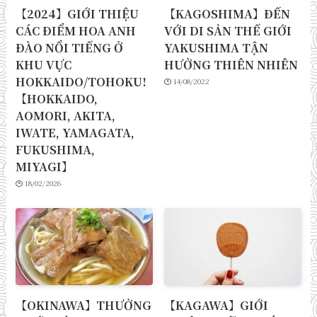
【2024】GIỚI THIỆU
【KAGOSHIMA】ĐẾN
CÁC ĐIỂM HOA ANH
VỚI DI SẢN THẾ GIỚI
ĐÀO NỔI TIẾNG Ở
YAKUSHIMA TẬN
KHU VỰC
HƯỞNG THIÊN NHIÊN
HOKKAIDO/TOHOKU!
14/08/2022
【HOKKAIDO,
AOMORI, AKITA,
IWATE, YAMAGATA,
FUKUSHIMA,
MIYAGI】
18/02/2026
【OKINAWA】THƯỞNG
【KAGAWA】GIỚI