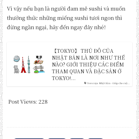
Vì vậy nếu bạn là người đam mê sushi và muốn
thưởng thức những miếng sushi tươi ngon thì
đừng ngần ngại, hãy đến ngay đây nhé!
【TOKYO】 THỦ ĐÔ CỦA
NHẬT BẢN LÀ NƠI NHƯ THẾ
NÀO? GIỚI THIỆU CÁC ĐIỂM
THAM QUAN VÀ ĐẶC SẢN Ở
TOKYO!...
Yorozuya Nhật Bản - Giúp cho cuộ...
Post Views:
228