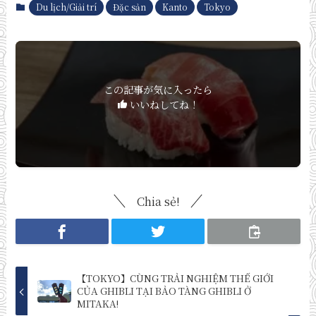
Du lịch/Giải trí
Đặc sản
Kanto
Tokyo
この記事が気に入ったら
いいねしてね！
Chia sẻ!
【TOKYO】CÙNG TRẢI NGHIỆM THẾ GIỚI
CỦA GHIBLI TẠI BẢO TÀNG GHIBLI Ở
MITAKA!