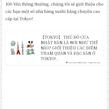
100 Yên thông thường, chúng tôi sẽ giới thiệu cho
các bạn một số nhà hàng sushi băng chuyền cao
cấp tại Tokyo!
【TOKYO】 THỦ ĐÔ CỦA
NHẬT BẢN LÀ NƠI NHƯ THẾ
NÀO? GIỚI THIỆU CÁC ĐIỂM
THAM QUAN VÀ ĐẶC SẢN Ở
TOKYO!...
Yorozuya Nhật Bản - Giúp cho cuộ...