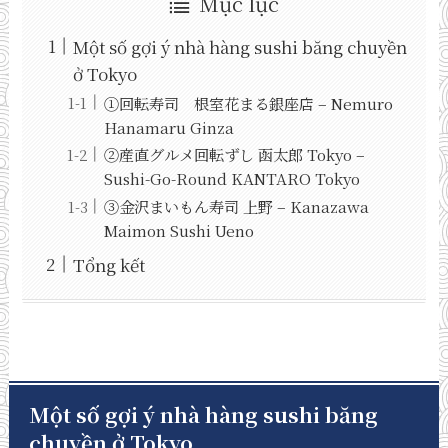
Mục lục
Một số gợi ý nhà hàng sushi băng chuyền
ở Tokyo
①回転寿司 根室花まる銀座店 – Nemuro
Hanamaru Ginza
②産直グルメ回転ずし 函太郎 Tokyo –
Sushi-Go-Round KANTARO Tokyo
③金沢まいもん寿司 上野 – Kanazawa
Maimon Sushi Ueno
Tổng kết
Một số gợi ý nhà hàng sushi băng
chuyền ở Tokyo