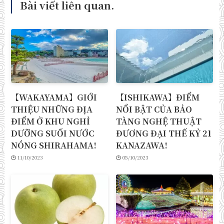
Bài viết liên quan.
【WAKAYAMA】GIỚI
【ISHIKAWA】ĐIỂM
THIỆU NHỮNG ĐỊA
NỔI BẬT CỦA BẢO
ĐIỂM Ở KHU NGHỈ
TÀNG NGHỆ THUẬT
DƯỠNG SUỐI NƯỚC
ĐƯƠNG ĐẠI THẾ KỶ 21
NÓNG SHIRAHAMA!
KANAZAWA!
11/10/2023
05/10/2023