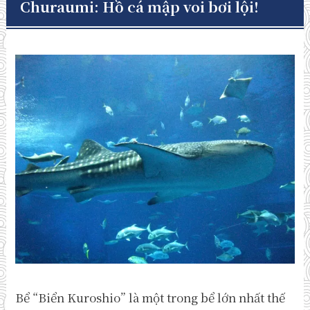
Churaumi: Hồ cá mập voi bơi lội!
Bể “Biển Kuroshio” là một trong bể lớn nhất thế