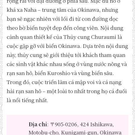
rộng rãi với đại dương ở phía sau. Mặc dù nó ở
khá xa Naha – trung tâm của Okinawa, nhưng
bạn sẽ ngạc nhiên với lối đi từ con đường dọc
theo bờ biển tuyệt đẹp đến công viên. Nội dung
cảnh quan thiết kế của Thủy cung Churaumi là
cuộc gặp gỡ với biển Okinawa. Dựa trên nội dung
này, thủy cung sẽ giới thiệu tới khách tham quan
các sinh vật khác nhau sống ở vùng nước nông và
rạn san hô, biển Kuroshio và vùng biển sâu.
Trong đó, cuộc triển lãm cá mập voi và cá nạng
hải rạn san hô – một loài to nhất trong họ cá đuối
là nổi tiếng nhất.
Địa chỉ
: 〒905-0206, 424 Ishikawa,
Motobu-cho, Kunigami-gun, Okinawa