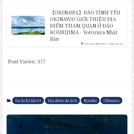
【OKINAWA】ĐẢO TÌNH YÊU
OKINAWA! GIỚI THIỆU ĐỊA
ĐIỂM THAM QUAN Ở ĐẢO
KOURIJIMA - Yorozuya Nhật
Bản
Yorozuya Nhật Bản - Giúp cho cuộ...
Post Views:
377
Du lịch/Giải trí
Địa điểm du lịch
Kyushu
Okinawa