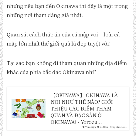
nhưng nếu bạn đến Okinawa thì đây là một trong
những nơi tham đáng giá nhất.
Quan sát cách thức ăn của cá mập voi – loài cá
mập lớn nhất thế giới quả là đẹp tuyệt vời!
Tại sao bạn không đi tham quan những địa điểm
khác của phía bắc đảo Okinawa nhỉ?
【OKINAWA】 OKINAWA LÀ
NƠI NHƯ THẾ NÀO? GIỚI
THIỆU CÁC ĐIỂM THAM
QUAN VÀ ĐẶC SẢN Ở
OKINAWA! - Yorozu...
Yorozuya Nhật Bản - Giúp cho cuộ...