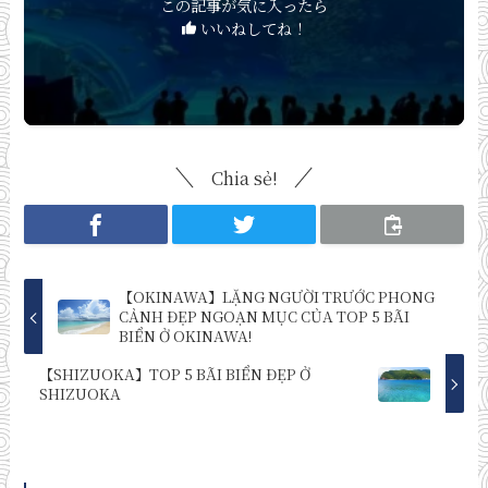
この記事が気に入ったら
いいねしてね！
Chia sẻ!
【OKINAWA】LẶNG NGƯỜI TRƯỚC PHONG
CẢNH ĐẸP NGOẠN MỤC CỦA TOP 5 BÃI
BIỂN Ở OKINAWA!
【SHIZUOKA】TOP 5 BÃI BIỂN ĐẸP Ở
SHIZUOKA