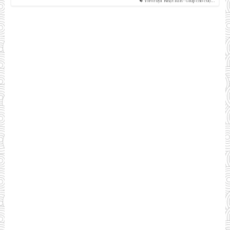
Yorozuya Nhật Bản - Giúp cho cuộ...