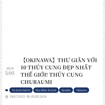
【OKINAWA】THƯ GIÃN VỚI
10 THỦY CUNG ĐẸP NHẤT
2024
5/05
THẾ GIỚI! THỦY CUNG
CHURAUMI
Du lịch/Giải trí
Địa điểm du lịch
Kyushu
Okinawa
24/07/2022
05/05/2024