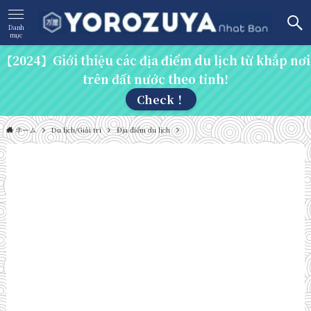
Danh
mục
【2024】Giới thiệu các địa điểm du lịch từ khắp nơi
trên đất nước theo tỉnh!
Check！
ホーム
Du lịch/Giải trí
Địa điểm du lịch