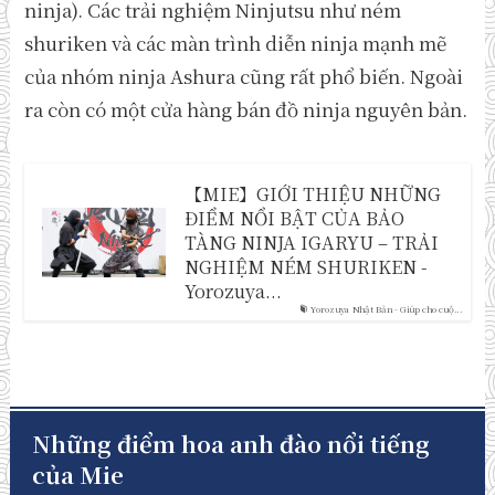
ninja). Các trải nghiệm Ninjutsu như ném
shuriken và các màn trình diễn ninja mạnh mẽ
của nhóm ninja Ashura cũng rất phổ biến. Ngoài
ra còn có một cửa hàng bán đồ ninja nguyên bản.
【MIE】GIỚI THIỆU NHỮNG
ĐIỂM NỔI BẬT CỦA BẢO
TÀNG NINJA IGARYU – TRẢI
NGHIỆM NÉM SHURIKEN -
Yorozuya...
Yorozuya Nhật Bản - Giúp cho cuộ...
Những điểm hoa anh đào nổi tiếng
của Mie