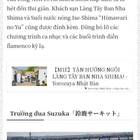
hét đến thư giãn. Khách sạn Làng Tây Ban Nha
Shima và Suối nước nóng Ise-Shima “Himawari
no Yu” cũng được đính kèm. Đừng bỏ lỡ các
chương trình ca nhạc và các buổi trình diễn
flamenco kỳ lạ.
【MIE】TẬN HƯỞNG NGÔI
LÀNG TÂY BAN NHA SHIMA! -
Yorozuya Nhật Bản
Yorozuya Nhật Bản - Giúp cho cuộ...
Trường đua Suzuka「鈴鹿サーキット
」