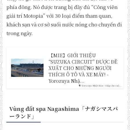
phía đông. Nó được trang bị đầy đủ “Công viên
giải trí Motopia” với 30 loại điểm tham quan,
khách sạn và cơ sở suối nước nóng cho chuyến đi
trong ngày.
【MIE】GIỚI THIỆU
“SUZUKA CIRCUIT” ĐƯỢC ĐỀ
XUẤT CHO NHỮNG NGƯỜI
THÍCH Ô TÔ VÀ XE MÁY! -
Yorozuya Nhậ...
Yorozuya Nhật Bản - Giúp cho cuộ...
Vùng đất spa Nagashima「ナガシマスパ
ーランド
」