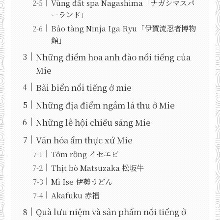
Vùng đất spa Nagashima「ナガシマスパ
ーランド」
Bảo tàng Ninja Iga Ryu「伊賀流忍者博物
館」
Những điểm hoa anh đào nổi tiếng của
Mie
Bãi biển nổi tiếng ở mie
Những địa điểm ngắm lá thu ở Mie
Những lễ hội chiếu sáng Mie
Văn hóa ẩm thực xứ Mie
Tôm rồng イセエビ
Thịt bò Matsuzaka 松坂牛
Mì Ise 伊勢うどん
Akafuku 赤福
Quà lưu niệm và sản phẩm nổi tiếng ở