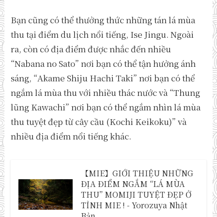
Bạn cũng có thể thưởng thức những tán lá mùa
thu tại điểm du lịch nổi tiếng, Ise Jingu. Ngoài
ra, còn có địa điểm được nhắc đến nhiều
“Nabana no Sato” nơi bạn có thể tận hưởng ánh
sáng, “Akame Shiju Hachi Taki” nơi bạn có thể
ngắm lá mùa thu với nhiều thác nước và “Thung
lũng Kawachi” nơi bạn có thể ngắm nhìn lá mùa
thu tuyệt đẹp từ cây cầu (Kochi Keikoku)” và
nhiều địa điểm nổi tiếng khác.
【MIE】GIỚI THIỆU NHỮNG
ĐỊA ĐIỂM NGẮM “LÁ MÙA
THU” MOMIJI TUYỆT ĐẸP Ở
TỈNH MIE ! - Yorozuya Nhật
Bản