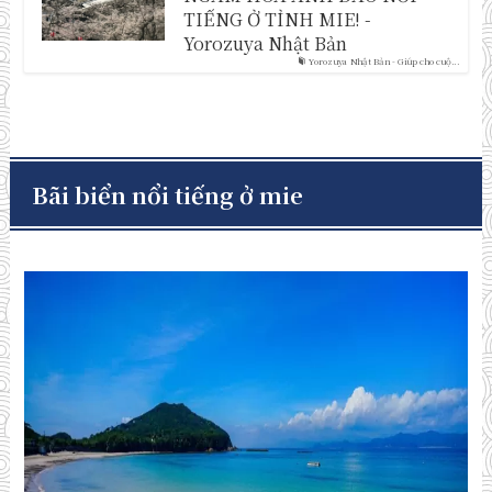
TIẾNG Ở TỈNH MIE! -
Yorozuya Nhật Bản
Yorozuya Nhật Bản - Giúp cho cuộ...
Bãi biển nổi tiếng ở mie