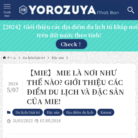
Danh
mục
【2024】Giới thiệu các địa điểm du lịch từ khắp nơi
trên đất nước theo tỉnh!
Check！
ホーム
Du lịch/Giải trí
Đặc sản
【MIE】 MIE LÀ NƠI NHƯ
THẾ NÀO? GIỚI THIỆU CÁC
2024
5/07
ĐIỂM DU LỊCH VÀ ĐẶC SẢN
CỦA MIE!
Du lịch/Giải trí
Đặc sản
Địa điểm du lịch
Kansai
31/03/2023
07/05/2024