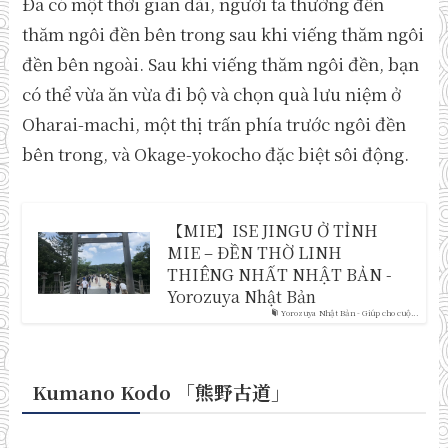
Đã có một thời gian dài, người ta thường đến
thăm ngôi đền bên trong sau khi viếng thăm ngôi
đền bên ngoài. Sau khi viếng thăm ngôi đền, bạn
có thể vừa ăn vừa đi bộ và chọn quà lưu niệm ở
Oharai-machi, một thị trấn phía trước ngôi đền
bên trong, và Okage-yokocho đặc biệt sôi động.
【MIE】ISE JINGU Ở TỈNH
MIE – ĐỀN THỜ LINH
THIÊNG NHẤT NHẬT BẢN -
Yorozuya Nhật Bản
Yorozuya Nhật Bản - Giúp cho cuộ...
Kumano Kodo 「熊野古道
」