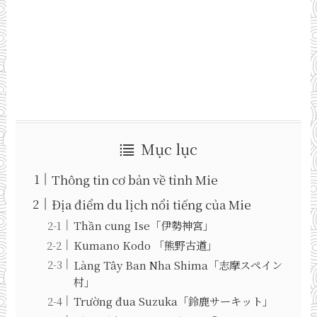
Mục lục
Thông tin cơ bản về tỉnh Mie
Địa điểm du lịch nổi tiếng của Mie
Thần cung Ise「伊勢神宮」
Kumano Kodo 「熊野古道」
Làng Tây Ban Nha Shima「志摩スペイン
村」
Trường đua Suzuka「鈴鹿サーキット」