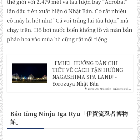
thế giới với 2.479 mét và tàu lượn bay “Acrobat”
lần đầu tiên xuất hiện ở Nhật Bản. Có rất nhiều
cỗ máy la hét như “Cá voi trắng lai tàu lượn” mà
chạy trên. Hồ bơi nước biển khổng lồ và màn bắn
pháo hoa vào mùa hè cũng rất nổi tiếng.
【MIE】 HƯỚNG DẪN CHI
TIẾT VỀ CÁCH TẬN HƯỞNG
NAGASHIMA SPA LAND! -
Yorozuya Nhật Bản
Yorozuya Nhật Bản - Giúp cho cuộ...
Bảo tàng Ninja Iga Ryu「伊賀流忍者博物
館
」