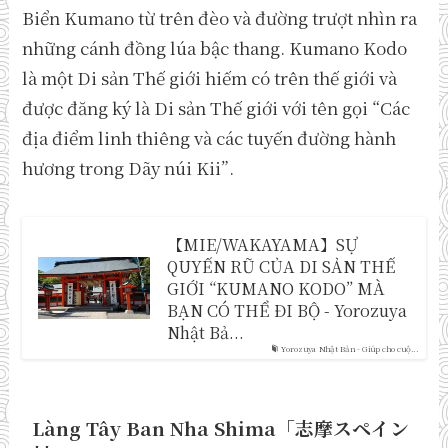
Biển Kumano từ trên đèo và đường trượt nhìn ra
những cánh đồng lúa bậc thang. Kumano Kodo
là một Di sản Thế giới hiếm có trên thế giới và
được đăng ký là Di sản Thế giới với tên gọi “Các
địa điểm linh thiêng và các tuyến đường hành
hương trong Dãy núi Kii”.
【MIE/WAKAYAMA】SỰ
QUYẾN RŨ CỦA DI SẢN THẾ
GIỚI “KUMANO KODO” MÀ
BẠN CÓ THỂ ĐI BỘ - Yorozuya
Nhật Bả...
Yorozuya Nhật Bản - Giúp cho cuộ...
Làng Tây Ban Nha Shima「志摩スペイン