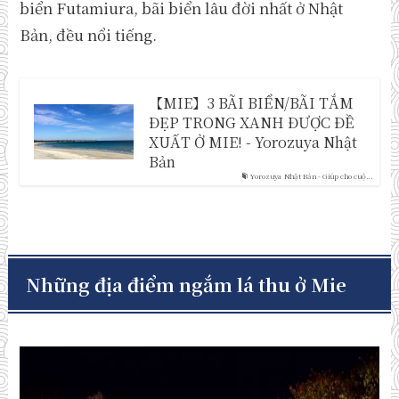
biển Futamiura, bãi biển lâu đời nhất ở Nhật
Bản, đều nổi tiếng.
【MIE】3 BÃI BIỂN/BÃI TẮM
ĐẸP TRONG XANH ĐƯỢC ĐỀ
XUẤT Ở MIE! - Yorozuya Nhật
Bản
Yorozuya Nhật Bản - Giúp cho cuộ...
Những địa điểm ngắm lá thu ở Mie