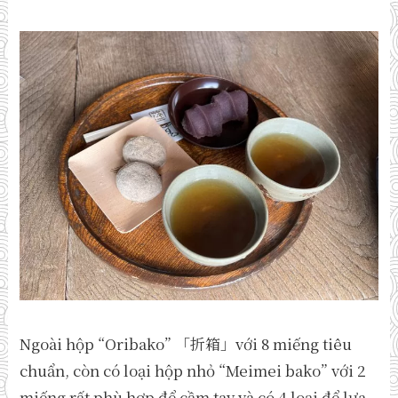
Ngoài hộp “Oribako” 「折箱」với 8 miếng tiêu
chuẩn, còn có loại hộp nhỏ “Meimei bako” với 2
miếng rất phù hợp để cầm tay và có 4 loại để lựa