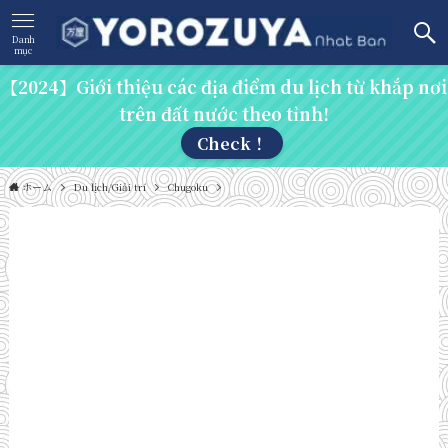
Danh
mục
【2024】Giới thiệu các địa điểm du lịch từ khắp nơi
trên đất nước theo tỉnh!
Check！
ホーム
Du lịch/Giải trí
Chugoku