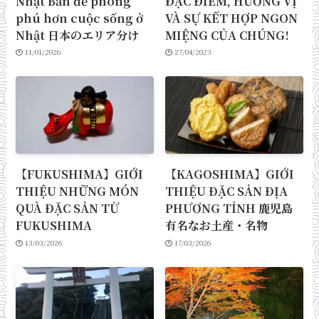
Nhật Bản để phong
ĐẶC ĐIỂM, HƯƠNG VỊ
phú hơn cuộc sống ở
VÀ SỰ KẾT HỢP NGON
Nhật 日本のエリア分け
MIỆNG CỦA CHÚNG!
11/01/2026
27/04/2023
【FUKUSHIMA】GIỚI
【KAGOSHIMA】GIỚI
THIỆU NHỮNG MÓN
THIỆU ĐẶC SẢN ĐỊA
QUÀ ĐẶC SẢN TỪ
PHƯƠNG TỈNH 鹿児島
FUKUSHIMA
有名なお土産・名物
13/03/2026
17/03/2026