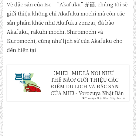
Về đặc sản của Ise – “Akafuku” 赤福, chúng tôi sẽ
giới thiệu không chỉ Akafuku mochi mà còn các
sản phẩm khác như Akafuku zenzai, đá bào
Akafuku, rakuhi mochi, Shiromochi và
Kuromochi, cũng như lịch sử của Akafuku cho
đến hiện tại.
【MIE】 MIE LÀ NƠI NHƯ
THẾ NÀO? GIỚI THIỆU CÁC
ĐIỂM DU LỊCH VÀ ĐẶC SẢN
CỦA MIE! - Yorozuya Nhật Bản
Yorozuya Nhật Bản - Giúp cho cuộ...