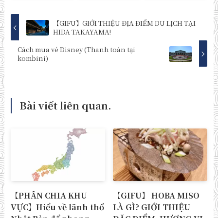
【GIFU】GIỚI THIỆU ĐỊA ĐIỂM DU LỊCH TẠI
HIDA TAKAYAMA!
Cách mua vé Disney (Thanh toán tại
kombini)
Bài viết liên quan.
【PHÂN CHIA KHU
【GIFU】 HOBA MISO
VỰC】Hiểu về lãnh thổ
LÀ GÌ? GIỚI THIỆU