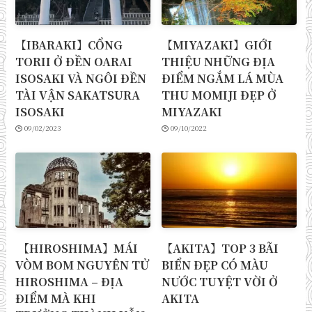
【IBARAKI】CỔNG
【MIYAZAKI】GIỚI
TORII Ở ĐỀN OARAI
THIỆU NHỮNG ĐỊA
ISOSAKI VÀ NGÔI ĐỀN
ĐIỂM NGẮM LÁ MÙA
TÀI VẬN SAKATSURA
THU MOMIJI ĐẸP Ở
ISOSAKI
MIYAZAKI
09/02/2023
09/10/2022
【HIROSHIMA】MÁI
【AKITA】TOP 3 BÃI
VÒM BOM NGUYÊN TỬ
BIỂN ĐẸP CÓ MÀU
HIROSHIMA – ĐỊA
NƯỚC TUYỆT VỜI Ở
ĐIỂM MÀ KHI
AKITA