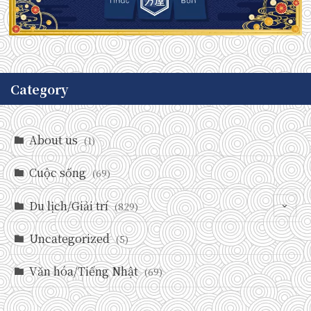
Category
About us
(1)
Cuộc sống
(69)
Du lịch/Giải trí
(829)
Uncategorized
(146)
(5)
(71)
Văn hóa/Tiếng Nhật
(69)
(237)