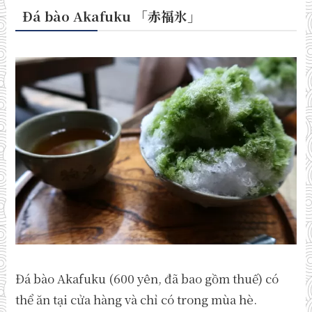
Đá bào Akafuku
「
赤福氷
」
Đá bào Akafuku (600 yên, đã bao gồm thuế) có
thể ăn tại cửa hàng và chỉ có trong mùa hè.