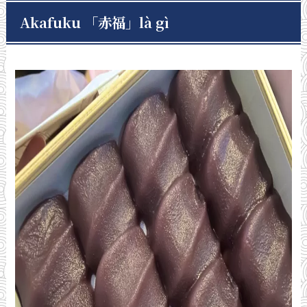
Akafuku 「
赤福
」
là gì