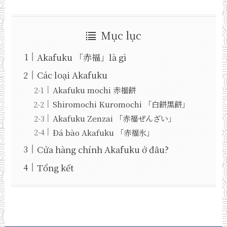
Mục lục
Akafuku 「赤福」là gì
Các loại Akafuku
Akafuku mochi 赤福餅
Shiromochi Kuromochi 「白餅黒餅」
Akafuku Zenzai 「赤福ぜんざい」
Đá bào Akafuku 「赤福氷」
Cửa hàng chính Akafuku ở đâu?
Tổng kết