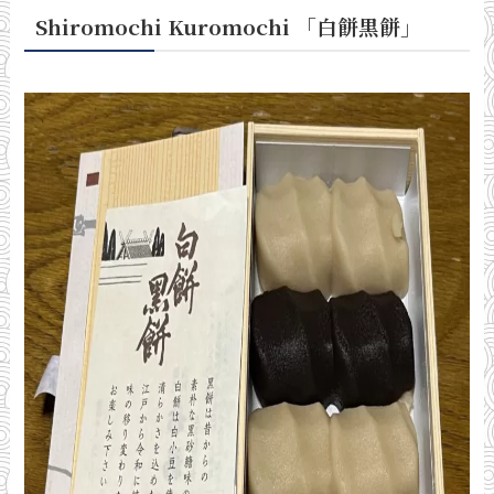
Shiromochi Kuromochi 「白餅黒餅
」