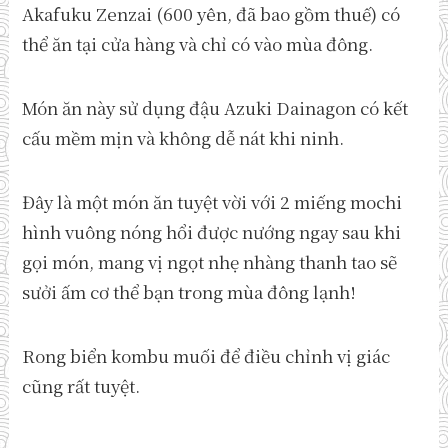
Akafuku Zenzai (600 yên, đã bao gồm thuế) có
thể ăn tại cửa hàng và chỉ có vào mùa đông.
Món ăn này sử dụng đậu Azuki Dainagon có kết
cấu mềm mịn và không dễ nát khi ninh.
Đây là một món ăn tuyệt vời với 2 miếng mochi
hình vuông nóng hổi được nướng ngay sau khi
gọi món, mang vị ngọt nhẹ nhàng thanh tao sẽ
sưởi ấm cơ thể bạn trong mùa đông lạnh!
Rong biển kombu muối để điều chỉnh vị giác
cũng rất tuyệt.