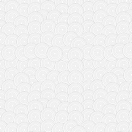
(588)
(29)
(27)
(110)
(185)
(29)
(128)
(33)
(33)
(35)