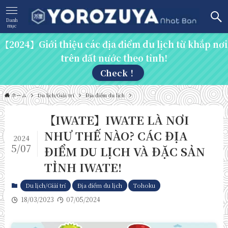
Danh
mục
【2024】Giới thiệu các địa điểm du lịch từ khắp nơi
trên đất nước theo tỉnh!
Check！
ホーム
Du lịch/Giải trí
Địa điểm du lịch
【IWATE】IWATE LÀ NƠI
NHƯ THẾ NÀO? CÁC ĐỊA
2024
5/07
ĐIỂM DU LỊCH VÀ ĐẶC SẢN
TỈNH IWATE!
Du lịch/Giải trí
Địa điểm du lịch
Tohoku
18/03/2023
07/05/2024