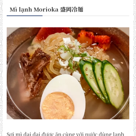
Mì lạnh Morioka 盛岡冷麺
Sợi mì dai dai được ăn cùng với nước dùng lạnh