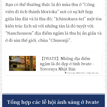
Bạn có thể thưởng thức lá đỏ mùa thu ở “Công
viên di tích thành Morioka” nơi có sự kết hợp
giữa lâu đài và lá thu đỏ; “Ichinokura-tei” một tòa
kiến trúc lịch sử với những tán lá đỏ tuyệt vời;
“Nanchousou” địa điểm ngắm lá thu bị ẩn giấu và
ở di sản thế giới, chùa “Chusonji”.
【IWATE】Những địa điểm
ngắm lá đỏ đẹp ở tỉnh Iwate -
Yorozuya Nhật Bản
Yorozuya Nhật Bản - Giúp cho cuộ...
Tổng hợp các lễ hội ánh sáng ở Iwate