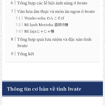
Tổng hợp các lễ hội ánh sáng ở Iwate
Văn hóa ẩm thực và món ăn ngon ở Iwate
Wanko soba わんこそば
Mì lạnh Morioka 盛岡冷麺
Mì Jajaじゃじゃ麺
Tổng hợp quà lưu niệm và đặc sản tỉnh
Iwate
Tổng kết
Thông tin cơ bản về tỉnh Iwate