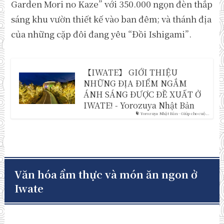
Garden Mori no Kaze” với 350.000 ngọn đèn thắp
sáng khu vườn thiết kế vào ban đêm; và thánh địa
của những cặp đôi đang yêu “Đồi Ishigami”.
【IWATE】 GIỚI THIỆU
NHỮNG ĐỊA ĐIỂM NGẮM
ÁNH SÁNG ĐƯỢC ĐỀ XUẤT Ở
IWATE! - Yorozuya Nhật Bản
Yorozuya Nhật Bản - Giúp cho cuộ...
Văn hóa ẩm thực và món ăn ngon ở
Iwate