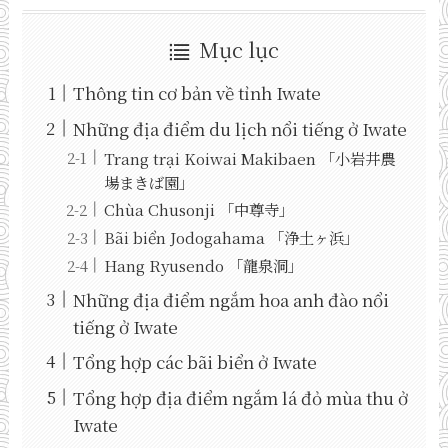
Mục lục
Thông tin cơ bản về tỉnh Iwate
Những địa điểm du lịch nổi tiếng ở Iwate
Trang trại Koiwai Makibaen 「小岩井農
場まきば園」
Chùa Chusonji 「中尊寺」
Bãi biển Jodogahama 「浄土ヶ浜」
Hang Ryusendo 「龍泉洞」
Những địa điểm ngắm hoa anh đào nổi
tiếng ở Iwate
Tổng hợp các bãi biển ở Iwate
Tổng hợp địa điểm ngắm lá đỏ mùa thu ở
Iwate