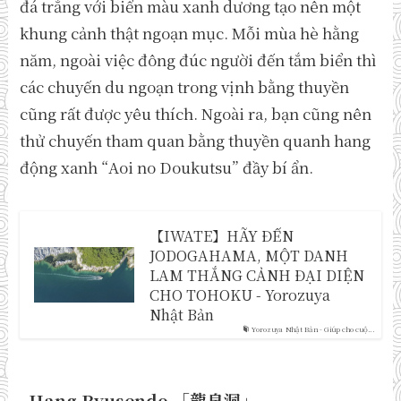
đá trắng với biển màu xanh dương tạo nên một
khung cảnh thật ngoạn mục. Mỗi mùa hè hằng
năm, ngoài việc đông đúc người đến tắm biển thì
các chuyến du ngoạn trong vịnh bằng thuyền
cũng rất được yêu thích. Ngoài ra, bạn cũng nên
thử chuyến tham quan bằng thuyền quanh hang
động xanh “Aoi no Doukutsu” đầy bí ẩn.
【IWATE】HÃY ĐẾN
JODOGAHAMA, MỘT DANH
LAM THẮNG CẢNH ĐẠI DIỆN
CHO TOHOKU - Yorozuya
Nhật Bản
Yorozuya Nhật Bản - Giúp cho cuộ...
Hang Ryusendo 「
龍泉洞
」