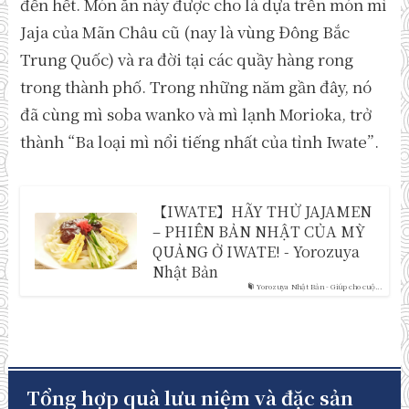
đến hết. Món ăn này được cho là dựa trên món mì
Jaja của Mãn Châu cũ (nay là vùng Đông Bắc
Trung Quốc) và ra đời tại các quầy hàng rong
trong thành phố. Trong những năm gần đây, nó
đã cùng mì soba wanko và mì lạnh Morioka, trở
thành “Ba loại mì nổi tiếng nhất của tỉnh Iwate”.
【IWATE】HÃY THỬ JAJAMEN
– PHIÊN BẢN NHẬT CỦA MỲ
QUẢNG Ở IWATE! - Yorozuya
Nhật Bản
Yorozuya Nhật Bản - Giúp cho cuộ...
Tổng hợp quà lưu niệm và đặc sản