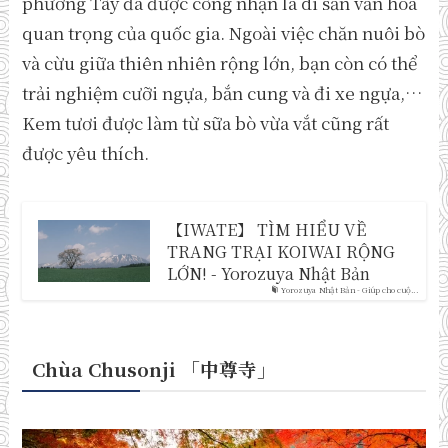
phương Tây đã được công nhận là di sản văn hóa
quan trọng của quốc gia. Ngoài việc chăn nuôi bò
và cừu giữa thiên nhiên rộng lớn, bạn còn có thể
trải nghiệm cưỡi ngựa, bắn cung và đi xe ngựa,…
Kem tươi được làm từ sữa bò vừa vắt cũng rất
được yêu thích.
【IWATE】 TÌM HIỂU VỀ
TRANG TRẠI KOIWAI RỘNG
LỚN! - Yorozuya Nhật Bản
Yorozuya Nhật Bản - Giúp cho cuộ...
Chùa Chusonji 「中尊寺
」