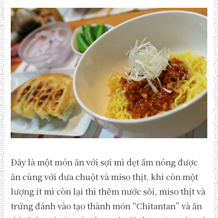
Đây là một món ăn với sợi mì dẹt ấm nóng được
ăn cùng với dưa chuột và miso thịt, khi còn một
lượng ít mì còn lại thì thêm nước sôi, miso thịt và
trứng đánh vào tạo thành món “Chitantan” và ăn