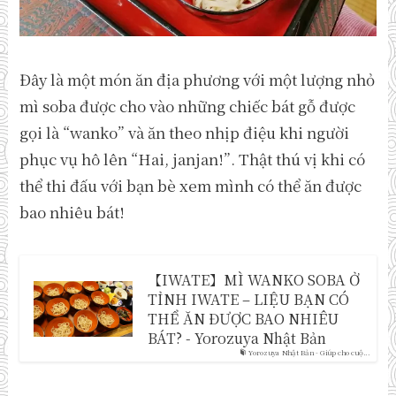
Đây là một món ăn địa phương với một lượng nhỏ
mì soba được cho vào những chiếc bát gỗ được
gọi là “wanko” và ăn theo nhịp điệu khi người
phục vụ hô lên “Hai, janjan!”. Thật thú vị khi có
thể thi đấu với bạn bè xem mình có thể ăn được
bao nhiêu bát!
【IWATE】MÌ WANKO SOBA Ở
TỈNH IWATE – LIỆU BẠN CÓ
THỂ ĂN ĐƯỢC BAO NHIÊU
BÁT? - Yorozuya Nhật Bản
Yorozuya Nhật Bản - Giúp cho cuộ...