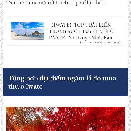
Tsukuehama nơi rất thích hợp để lặn biển.
【IWATE】TOP 3 BÃI BIỂN
TRONG SUỐT TUYỆT VỜI Ở
IWATE - Yorozuya Nhật Bản
Yorozuya Nhật Bản - Giúp cho cuộ...
Tổng hợp địa điểm ngắm lá đỏ mùa
thu ở Iwate