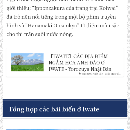
giới thiệu; “Ipponzakura của trang trại Koiwai”
đã trở nên nổi tiếng trong một bộ phim truyền
hình và “Hanamaki Onsenkyo” tô điểm màu sắc
cho thị trấn suối nước nóng.
【IWATE】CÁC ĐỊA ĐIỂM
NGẮM HOA ANH ĐÀO Ở
IWATE - Yorozuya Nhật Bản
Yorozuya Nhật Bản - Giúp cho cuộ...
Tổng hợp các bãi biển ở Iwate