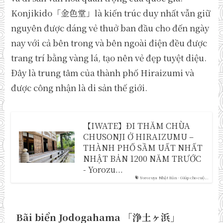
Konjikido「金色堂」là kiến trúc duy nhất vẫn giữ
nguyên được dáng vẻ thuở ban đầu cho đến ngày
nay với cả bên trong và bên ngoài điện đều được
trang trí bằng vàng lá, tạo nên vẻ đẹp tuyệt diệu.
Đây là trung tâm của thành phố Hiraizumi và
được công nhận là di sản thế giới.
【IWATE】ĐI THĂM CHÙA
CHUSONJI Ở HIRAIZUMU –
THÀNH PHỐ SẦM UẤT NHẤT
NHẬT BẢN 1200 NĂM TRƯỚC
- Yorozu...
Yorozuya Nhật Bản - Giúp cho cuộ...
Bãi biển Jodogahama 「
浄土ヶ浜
」