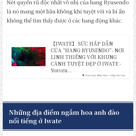
Nét quyến rũ độc nhất vô nhị của hang Ryusendo
là nó mang một bầu không khí tuyệt vời và bí ẩn
không thể tìm thấy được ở các hang động khác.
【IWATE】 SỨC HẤP DẪN
CỦA “HANG RYUSENDO”- NƠI
LINH THIÊNG VỚI KHUNG
CẢNH TUYỆT ĐẸP Ở IWATE -
Yorozu...
Yorozuya Nhật Bản - Giúp cho cuộ...
Những địa điểm ngắm hoa anh đào
nổi tiếng ở Iwate