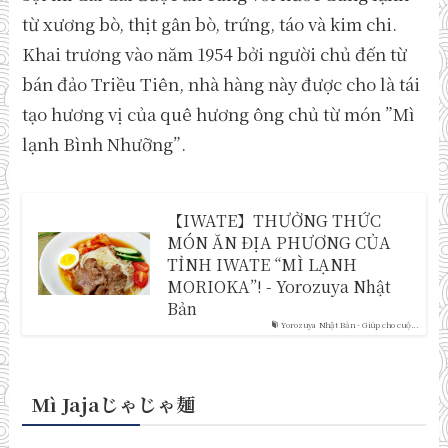
từ xương bò, thịt gân bò, trứng, táo và kim chi.
Khai trương vào năm 1954 bởi người chủ đến từ
bán đảo Triều Tiên, nhà hàng này được cho là tái
tạo hương vị của quê hương ông chủ từ món ”Mì
lạnh Bình Nhưỡng”.
【IWATE】THƯỞNG THỨC
MÓN ĂN ĐỊA PHƯƠNG CỦA
TỈNH IWATE “MÌ LẠNH
MORIOKA”! - Yorozuya Nhật
Bản
Yorozuya Nhật Bản - Giúp cho cuộ...
Mì Jaja
じゃじゃ麺