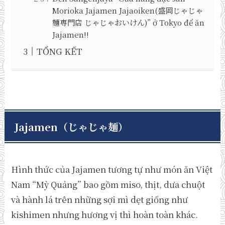
Morioka Jajamen Jajaoiken(盛岡じゃじゃ
麺専門店 じゃじゃおいけん)” ở Tokyo để ăn
Jajamen!!
TỔNG KẾT
Jajamen
（じゃじゃ麺）
Hình thức của Jajamen tương tự như món ăn Việt
Nam “Mỳ Quảng” bao gồm miso, thịt, dưa chuột
và hành lá trên những sợi mì dẹt giống như
kishimen nhưng hương vị thì hoàn toàn khác.