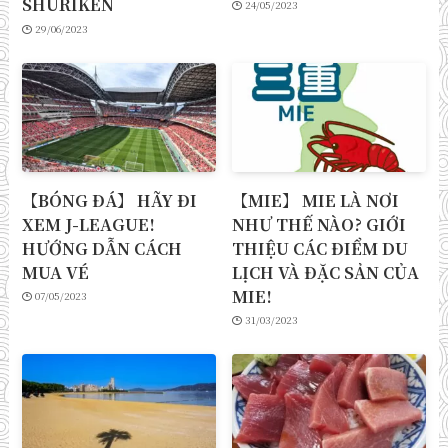
SHURIKEN
24/05/2023
29/06/2023
【BÓNG ĐÁ】 HÃY ĐI
【MIE】 MIE LÀ NƠI
XEM J-LEAGUE!
NHƯ THẾ NÀO? GIỚI
HƯỚNG DẪN CÁCH
THIỆU CÁC ĐIỂM DU
MUA VÉ
LỊCH VÀ ĐẶC SẢN CỦA
MIE!
07/05/2023
31/03/2023