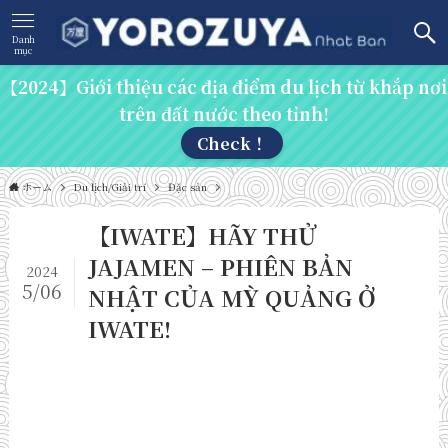
Danh
mục
【2024】Giới thiệu các địa điểm du lịch từ khắp nơi
trên đất nước theo tỉnh!
Check！
ホーム
Du lịch/Giải trí
Đặc sản
【IWATE】HÃY THỬ
JAJAMEN – PHIÊN BẢN
2024
5/06
NHẬT CỦA MỲ QUẢNG Ở
IWATE!