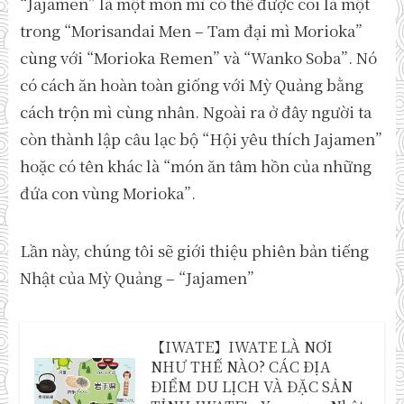
“Jajamen” là một món mì có thể được coi là một
trong “Morisandai Men – Tam đại mì Morioka”
cùng với “Morioka Remen” và “Wanko Soba”. Nó
có cách ăn hoàn toàn giống với Mỳ Quảng bằng
cách trộn mì cùng nhân. Ngoài ra ở đây người ta
còn thành lập câu lạc bộ “Hội yêu thích Jajamen”
hoặc có tên khác là “món ăn tâm hồn của những
đứa con vùng Morioka”.
Lần này, chúng tôi sẽ giới thiệu phiên bản tiếng
Nhật của Mỳ Quảng – “Jajamen”
【IWATE】IWATE LÀ NƠI
NHƯ THẾ NÀO? CÁC ĐỊA
ĐIỂM DU LỊCH VÀ ĐẶC SẢN