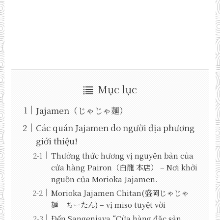
Mục lục
Jajamen（じゃじゃ麺）
Các quán Jajamen do người địa phương
giới thiệu!
Thưởng thức hương vị nguyên bản của
cửa hàng Pairon（白龍 本店） – Nơi khởi
nguồn của Morioka Jajamen.
Morioka Jajamen Chitan(盛岡じゃじゃ
麺 ちーたん) – vị miso tuyệt vời
Đến Sangenjaya “Cửa hàng đặc sản