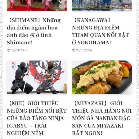
【SHIMANE】Những
【KANAGAWA】
địa điểm ngắm hoa
NHỮNG ĐỊA ĐIỂM
anh đào 桜 ở tỉnh
THAM QUAN NỔI BẬT
Shimane!
Ở YOKOHAMA!
02/03/2023
28/01/2026
【MIE】GIỚI THIỆU
【MIYAZAKI】 GIỚI
NHỮNG ĐIỂM NỔI BẬT
THIỆU NHÀ HÀNG NƠI
CỦA BẢO TÀNG NINJA
MÓN GÀ NANBAN ĐẶC
IGARYU – TRẢI
SẢN CỦA MIYAZAKI
NGHIỆM NÉM
RẤT NGON!