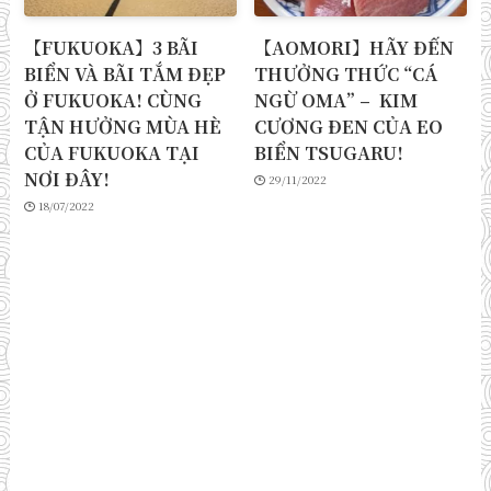
【FUKUOKA】3 BÃI
【AOMORI】HÃY ĐẾN
BIỂN VÀ BÃI TẮM ĐẸP
THƯỞNG THỨC “CÁ
Ở FUKUOKA! CÙNG
NGỪ OMA” – KIM
TẬN HƯỞNG MÙA HÈ
CƯƠNG ĐEN CỦA EO
CỦA FUKUOKA TẠI
BIỂN TSUGARU!
NƠI ĐÂY!
29/11/2022
18/07/2022