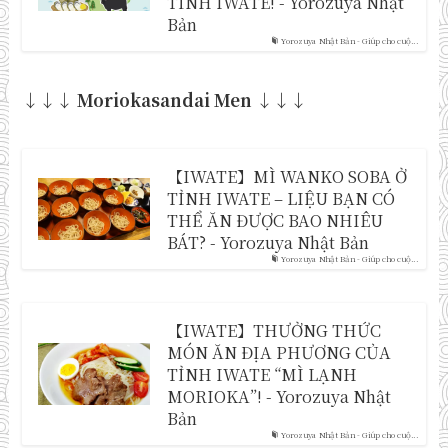
TỈNH IWATE! - Yorozuya Nhật
Bản
Yorozuya Nhật Bản - Giúp cho cuộ...
↓↓↓ Moriokasandai Men ↓↓↓
【IWATE】MÌ WANKO SOBA Ở
TỈNH IWATE – LIỆU BẠN CÓ
THỂ ĂN ĐƯỢC BAO NHIÊU
BÁT? - Yorozuya Nhật Bản
Yorozuya Nhật Bản - Giúp cho cuộ...
【IWATE】THƯỞNG THỨC
MÓN ĂN ĐỊA PHƯƠNG CỦA
TỈNH IWATE “MÌ LẠNH
MORIOKA”! - Yorozuya Nhật
Bản
Yorozuya Nhật Bản - Giúp cho cuộ...