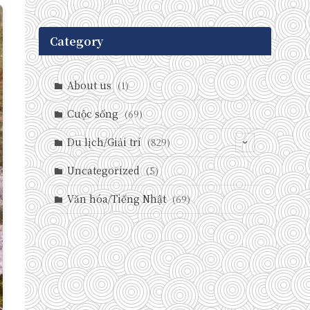
Category
About us
(1)
Cuộc sống
(69)
Du lịch/Giải trí
(829)
(146)
Uncategorized
(5)
(71)
Văn hóa/Tiếng Nhật
(69)
(237)
(588)
(29)
(27)