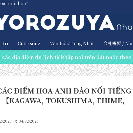
hoải mái hơn”
 trí
Cuộc sống
Văn hóa/Tiếng Nhật
会社概要 / Abo
các địa điểm du lịch từ khắp nơi trên đất nước theo 
CÁC ĐIỂM HOA ANH ĐÀO NỔI TIẾNG
! 【KAGAWA, TOKUSHIMA, EHIME,
2/2026
04/02/2026