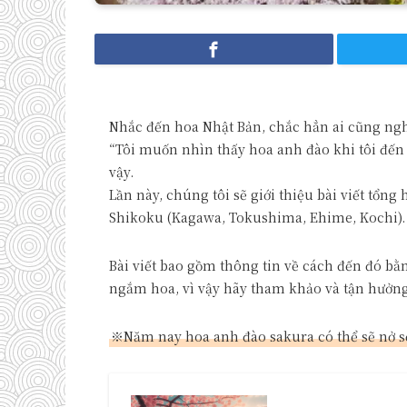
Nhắc đến hoa Nhật Bản, chắc hẳn ai cũng ngh
“Tôi muốn nhìn thấy hoa anh đào khi tôi đến
vậy.
Lần này, chúng tôi sẽ giới thiệu bài viết tổ
Shikoku (Kagawa, Tokushima, Ehime, Kochi).
Bài viết bao gồm thông tin về cách đến đó bằ
ngắm hoa, vì vậy hãy tham khảo và tận hưởn
※Năm nay hoa anh đào sakura có thể sẽ nở 