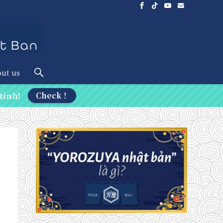
ut us
tỉnh!
Check！