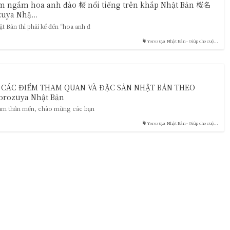
ngắm hoa anh đào 桜 nổi tiếng trên khắp Nhật Bản 桜名
ya Nhậ...
 Bản thì phải kể đến “hoa anh đ
Yorozuya Nhật Bản - Giúp cho cuộ...
 CÁC ĐIỂM THAM QUAN VÀ ĐẶC SẢN NHẬT BẢN THEO
orozuya Nhật Bản
Nam thân mến, chào mừng các bạn
Yorozuya Nhật Bản - Giúp cho cuộ...