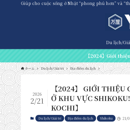
Giúp cho cuộc sống ở Nhật “phong phú hơn” và “t
Du lịch/Giải
【2024】Giới thiệu 
ホーム
Du lịch/Giải trí
Địa điểm du lịch
【2024】 GIỚI THIỆU 
2026
Ở KHU VỰC SHIKOKU
2/21
KOCHI】
Du lịch/Giải trí
Địa điểm du lịch
Shikoku
21/0