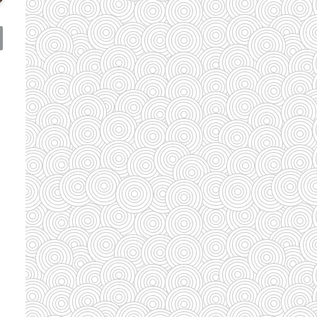
(110)
(185)
(29)
(128)
(33)
(33)
(35)
(58)
(95)
(83)
(39)