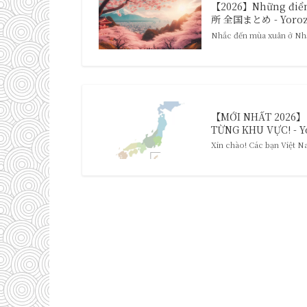
【2026】Những điểm 
所 全国まとめ - Yorozu
Nhắc đến mùa xuân ở Nhật
【MỚI NHẤT 2026】
TỪNG KHU VỰC! - Y
Xin chào! Các bạn Việt 