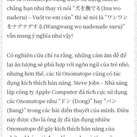
chẳng hạn như thay vì nói “犬を撫でる(Inu wo
naderu) – Vuốt ve em cún” thì sẽ nói là “ワンワン
をナデナデする(Wangwang wo nadenade suru)”
vẫn mang ý nghĩa như vậy!
Có nghiên cứu chỉ ra rằng, những cảm âm dễ để
lại ấn tượng sẽ phù hợp với ngôn ngữ của trẻ nhỏ,
nhưng hơn thế, các từ Onomatope cũng có tác
dụng kích thích bản năng. Steve Jobs – Nhà sáng
lập công ty Apple Computer đã tích cực sử dụng
các Onomatope như “ドン (Dong)” hay “バン
(Bang)” trong các bài diễn thuyết của mình. Điều
này được cho là ông ấy đã tận dụng nhiều
Onomatope để gây kích thích bản năng của