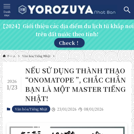
Danh
mục
【2024】Giới thiệu các địa điểm du lịch từ khắp nơi
trên đất nước theo tỉnh!
Check！
ホーム
Văn hóa/Tiếng Nhật
NẾU SỬ DỤNG THÀNH THẠO
“ONOMATOPE ”, CHẮC CHẮN
2026
1/23
BẠN LÀ MỘT MASTER TIẾNG
NHẬT!
Văn hóa/Tiếng Nhật
23/01/2026
08/01/2026