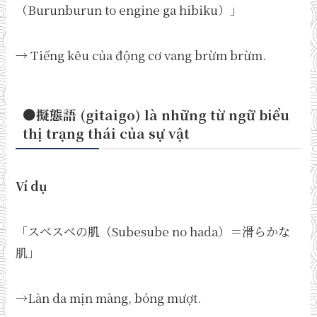
（Burunburun to engine ga hibiku）」
→ Tiếng kêu của động cơ vang brừm brừm.
●擬態語 (gitaigo) là những từ ngữ biểu
thị trạng thái của sự vật
Ví dụ
「スベスベの肌（Subesube no hada）＝滑らかな
肌」
→Làn da mịn màng, bóng mượt.