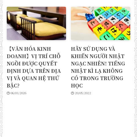
【VĂN HÓA KINH
HÃY SỬ DỤNG VÀ
DOANH】VỊ TRÍ CHỖ
KHIẾN NGƯỜI NHẬT
NGỒI ĐƯỢC QUYẾT
NGẠC NHIÊN! TIẾNG
ĐỊNH DỰA TRÊN ĐỊA
NHẬT KÌ LẠ KHÔNG
VỊ VÀ QUAN HỆ THỨ
CÓ TRONG TRƯỜNG
BẬC?
HỌC
06/03/2026
20/05/2022