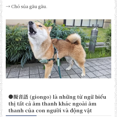
→ Chó sủa gâu gâu.
●擬音語 (giongo) là những từ ngữ biểu
thị tất cả âm thanh khác ngoài âm
thanh của con người và động vật