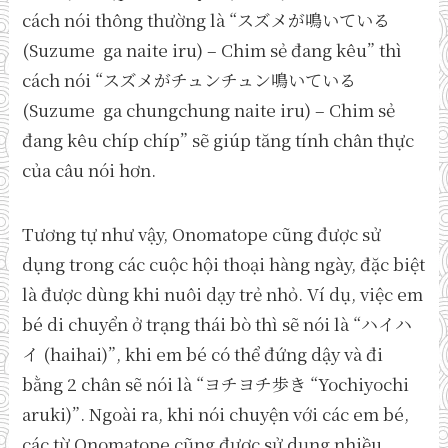
cách nói thông thường là “スズメが鳴いている
(Suzume ga naite iru) – Chim sẻ đang kêu” thì
cách nói “スズメがチュンチュン鳴いている
(Suzume ga chungchung naite iru) – Chim sẻ
đang kêu chíp chíp” sẽ giúp tăng tính chân thực
của câu nói hơn.
Tương tự như vậy, Onomatope cũng được sử
dụng trong các cuộc hội thoại hàng ngày, đặc biệt
là được dùng khi nuôi dạy trẻ nhỏ. Ví dụ, việc em
bé di chuyển ở trạng thái bò thì sẽ nói là “ハイハ
イ (haihai)”, khi em bé có thể đứng dậy và đi
bằng 2 chân sẽ nói là “ヨチヨチ歩き “Yochiyochi
aruki)”. Ngoài ra, khi nói chuyện với các em bé,
các từ Onomatope cũng được sử dụng nhiều,