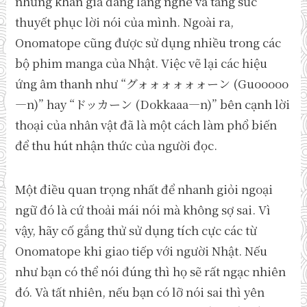
những khán giả đang lắng nghe và tăng sức
thuyết phục lời nói của mình. Ngoài ra,
Onomatope cũng được sử dụng nhiều trong các
bộ phim manga của Nhật. Việc vẽ lại các hiệu
ứng âm thanh như “グォォォォォォーン (Guooooo
—n)” hay “ドッカーン (Dokkaaa—n)” bên cạnh lời
thoại của nhân vật đã là một cách làm phổ biến
để thu hút nhận thức của người đọc.
Một điều quan trọng nhất để nhanh giỏi ngoại
ngữ đó là cứ thoải mái nói mà không sợ sai. Vì
vậy, hãy cố gắng thử sử dụng tích cực các từ
Onomatope khi giao tiếp với người Nhật. Nếu
như bạn có thể nói đúng thì họ sẽ rất ngạc nhiên
đó. Và tất nhiên, nếu bạn có lỡ nói sai thì yên