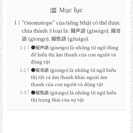
Mục lục
“Onomatope” của tiếng Nhật có thể được
chia thành 3 loại là: 擬声語 (giseigo), 擬音
語 (giongo), 擬態語 (gitaigo).
●擬声語 (giseigo) là những từ ngữ dùng
để biểu thị âm thanh của con người và
động vật
●擬音語 (giongo) là những từ ngữ biểu
thị tất cả âm thanh khác ngoài âm
thanh của con người và động vật
●擬態語 (gitaigo) là những từ ngữ biểu
thị trạng thái của sự vật