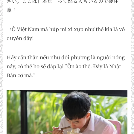
さい。ここは日本だ」って怒る人もいるので要注
意！
→Ở Việt Nam mà húp mì xì xụp như thế kia là vô
duyên đấy!
Hãy cẩn thận nếu như đối phương là người nóng
nảy, có thể họ sẽ đáp lại “Ồn ào thế. Đây là Nhật
Bản cơ mà.”