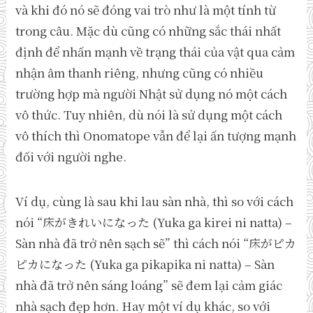
và khi đó nó sẽ đóng vai trò như là một tính từ
trong câu. Mặc dù cũng có những sắc thái nhất
định để nhấn mạnh về trạng thái của vật qua cảm
nhận âm thanh riêng, nhưng cũng có nhiều
trường hợp mà người Nhật sử dụng nó một cách
vô thức. Tuy nhiên, dù nói là sử dụng một cách
vô thích thì Onomatope vẫn để lại ấn tượng mạnh
đối với người nghe.
Ví dụ, cùng là sau khi lau sàn nhà, thì so với cách
nói “床がきれいになった (Yuka ga kirei ni natta) –
Sàn nhà đã trở nên sạch sẽ” thì cách nói “床がピカ
ピカになった (Yuka ga pikapika ni natta) – Sàn
nhà đã trở nên sáng loáng” sẽ đem lại cảm giác
nhà sạch đẹp hơn. Hay một ví dụ khác, so với