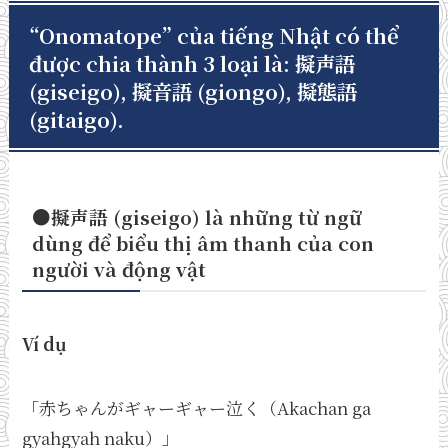
“Onomatope” của tiếng Nhật có thể
được chia thành 3 loại là: 擬声語
(giseigo), 擬音語 (giongo), 擬態語
(gitaigo).
●擬声語 (giseigo) là những từ ngữ
dùng để biểu thị âm thanh của con
người và động vật
Ví dụ
「赤ちゃんがギャーギャー泣く（Akachan ga
gyahgyah naku）」