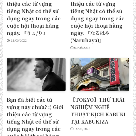
thiệu các từ vựng
thiệu các từ vựng
tiếng Nhật có thể sử
tiếng Nhật có thể sử
dụng ngay trong các
dụng ngay trong các
cuộc hội thoại hàng
cuộc hội thoại hàng
ngày. 『りょ/り』
ngày. 『なるはや
(Naruhaya)』
22/06/2022
03/06/2022
Bạn đã biết các từ
【TOKYO】THỬ TRẢI
vựng này chưa? :) Giới
NGHIỆM NGHỆ
thiệu các từ vựng
THUẬT KỊCH KABUKI
tiếng Nhật có thể sử
TẠI KABUKIZA
dụng ngay trong các
15/02/2023
cuộc hội thoại hàng