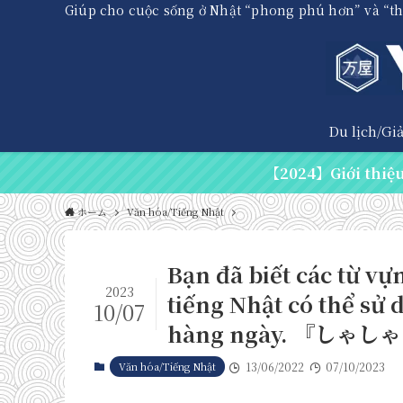
Giúp cho cuộc sống ở Nhật “phong phú hơn” và “t
Du lịch/Giải
【2024】Giới thiệu 
ホーム
Văn hóa/Tiếng Nhật
Bạn đã biết các từ vựn
2023
tiếng Nhật có thể sử 
10/07
hàng ngày. 『しゃしゃ
Văn hóa/Tiếng Nhật
13/06/2022
07/10/2023