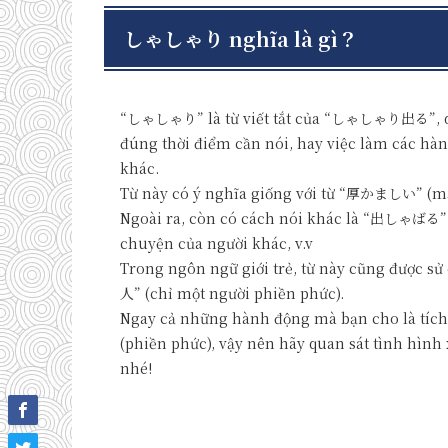
しゃしゃり nghĩa là gì？
“しゃしゃり” là từ viết tắt của “しゃしゃり出る”, dùn
đúng thời điểm cần nói, hay việc làm các hà
khác.
Từ này có ý nghĩa giống với từ “厚かましい” (mặt
Ngoài ra, còn có cách nói khác là “出しゃばる
chuyện của người khác, v.v
Trong ngôn ngữ giới trẻ, từ này cũng được 
人” (chỉ một người phiền phức).
Ngay cả những hành động mà bạn cho là tích
(phiền phức), vậy nên hãy quan sát tình hìn
nhé!