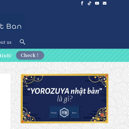
ut us
tỉnh!
Check！