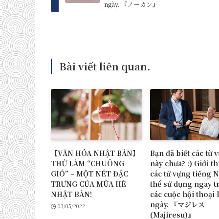
ngày. 『ノーカン』
Bài viết liên quan.
【VĂN HÓA NHẬT BẢN】
Bạn đã biết các từ 
THỬ LÀM “CHUÔNG
này chưa? :) Giới th
GIÓ” – MỘT NÉT ĐẶC
các từ vựng tiếng 
TRƯNG CỦA MÙA HÈ
thể sử dụng ngay 
NHẬT BẢN!
các cuộc hội thoại
ngày. 『マジレス
03/05/2022
(Majiresu)』