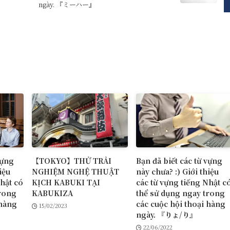
ngày. 『ミーハー』
vựng
【TOKYO】THỬ TRẢI
Bạn đã biết các từ vựng
iệu
NGHIỆM NGHỆ THUẬT
này chưa? :) Giới thiệu
Nhật có
KỊCH KABUKI TẠI
các từ vựng tiếng Nhật c
trong
KABUKIZA
thể sử dụng ngay trong
 hàng
các cuộc hội thoại hàng
15/02/2023
ngày. 『りょ/り』
22/06/2022