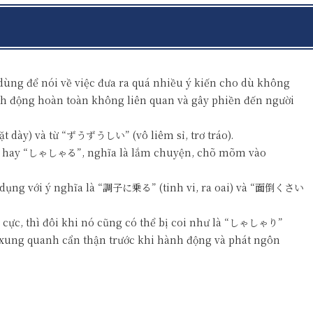
g để nói về việc đưa ra quá nhiều ý kiến cho dù không
nh động hoàn toàn không liên quan và gây phiền đến người
 dày) và từ “ずうずうしい” (vô liêm sỉ, trơ tráo).
” hay “しゃしゃる”, nghĩa là lắm chuyện, chõ mõm vào
sử dụng với ý nghĩa là “調子に乗る” (tinh vi, ra oai) và “面倒くさい
 cực, thì đôi khi nó cũng có thể bị coi như là “しゃしゃり”
h xung quanh cẩn thận trước khi hành động và phát ngôn