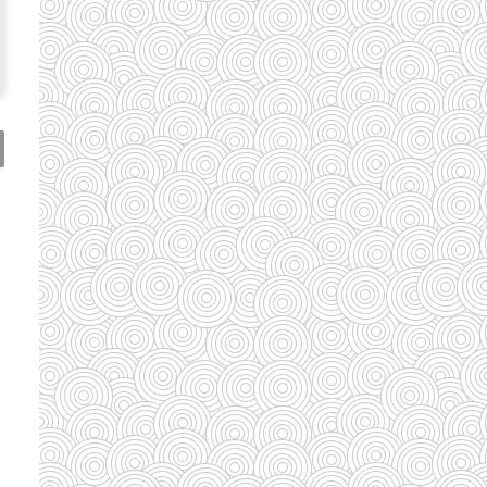
(110)
(185)
(29)
(128)
(33)
(33)
(35)
(58)
(95)
(83)
(39)