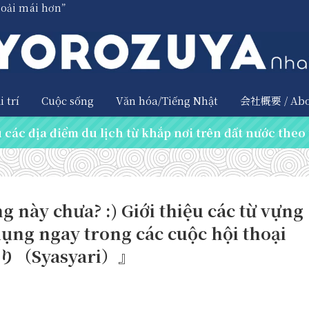
hoải mái hơn”
 trí
Cuộc sống
Văn hóa/Tiếng Nhật
会社概要 / Abo
các địa điểm du lịch từ khắp nơi trên đất nước theo 
g này chưa? :) Giới thiệu các từ vựng
dụng ngay trong các cuộc hội thoại
り（Syasyari）』