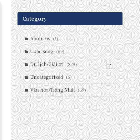
Category
About us
(1)
Cuộc sống
(69)
Du lịch/Giải trí
(829)
(146)
Uncategorized
(5)
(71)
Văn hóa/Tiếng Nhật
(69)
(237)
(588)
(29)
(27)