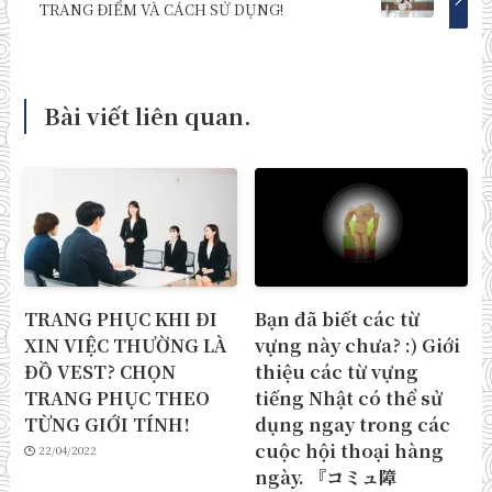
TRANG ĐIỂM VÀ CÁCH SỬ DỤNG!
Bài viết liên quan.
TRANG PHỤC KHI ĐI
Bạn đã biết các từ
XIN VIỆC THƯỜNG LÀ
vựng này chưa? :) Giới
ĐỒ VEST? CHỌN
thiệu các từ vựng
TRANG PHỤC THEO
tiếng Nhật có thể sử
TỪNG GIỚI TÍNH!
dụng ngay trong các
cuộc hội thoại hàng
22/04/2022
ngày. 『コミュ障