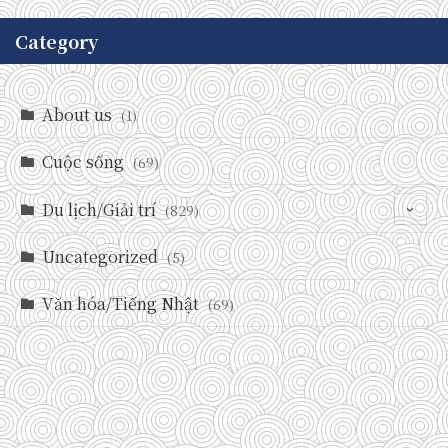
Category
About us
(1)
Cuộc sống
(69)
Du lịch/Giải trí
(829)
Uncategorized
(146)
(5)
(71)
Văn hóa/Tiếng Nhật
(69)
(237)
(588)
(29)