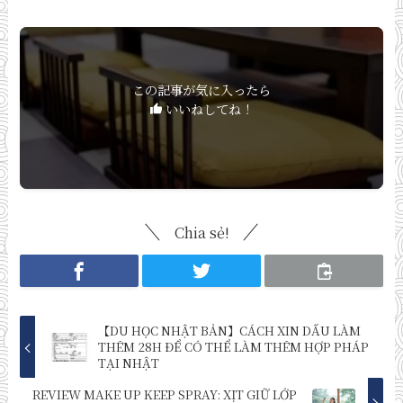
この記事が気に入ったら
いいねしてね！
Chia sẻ!
【DU HỌC NHẬT BẢN】CÁCH XIN DẤU LÀM
THÊM 28H ĐỂ CÓ THỂ LÀM THÊM HỢP PHÁP
TẠI NHẬT
REVIEW MAKE UP KEEP SPRAY: XỊT GIỮ LỚP