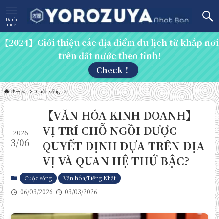
Danh
mục
【2024】Giới thiệu các địa điểm du lịch từ khắp nơi
trên đất nước theo tỉnh!
Check！
ホーム
Cuộc sống
【VĂN HÓA KINH DOANH】
VỊ TRÍ CHỖ NGỒI ĐƯỢC
2026
3/06
QUYẾT ĐỊNH DỰA TRÊN ĐỊA
VỊ VÀ QUAN HỆ THỨ BẬC?
Cuộc sống
Văn hóa/Tiếng Nhật
06/03/2026
03/03/2026