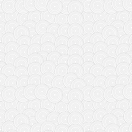
(27)
(110)
(185)
(29)
(128)
(33)
(33)
(35)
(58)
(95)
(83)