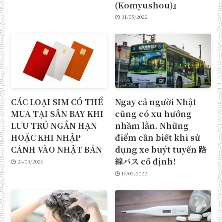
(Komyushou)』
31/05/2022
CÁC LOẠI SIM CÓ THỂ
Ngay cả người Nhật
MUA TẠI SÂN BAY KHI
cũng có xu hướng
LƯU TRÚ NGẮN HẠN
nhầm lẫn. Những
HOẶC KHI NHẬP
điểm cần biết khi sử
CẢNH VÀO NHẬT BẢN
dụng xe buýt tuyến 路
線バス cố định!
24/03/2026
16/03/2022