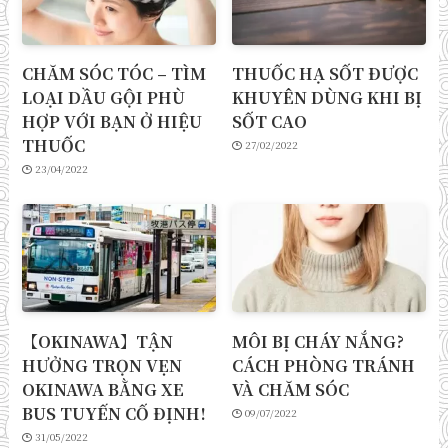
CHĂM SÓC TÓC – TÌM
THUỐC HẠ SỐT ĐƯỢC
LOẠI DẦU GỘI PHÙ
KHUYÊN DÙNG KHI BỊ
HỢP VỚI BẠN Ở HIỆU
SỐT CAO
THUỐC
27/02/2022
23/04/2022
【OKINAWA】TẬN
MÔI BỊ CHÁY NẮNG?
HƯỞNG TRỌN VẸN
CÁCH PHÒNG TRÁNH
OKINAWA BẰNG XE
VÀ CHĂM SÓC
BUS TUYẾN CỐ ĐỊNH!
09/07/2022
31/05/2022