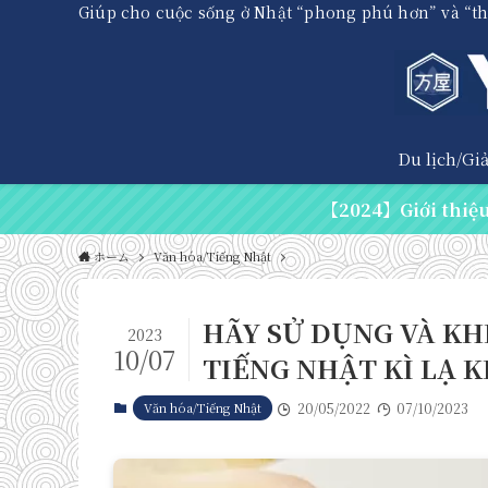
Giúp cho cuộc sống ở Nhật “phong phú hơn” và “t
Du lịch/Giải
【2024】Giới thiệu 
ホーム
Văn hóa/Tiếng Nhật
HÃY SỬ DỤNG VÀ KH
2023
10/07
TIẾNG NHẬT KÌ LẠ
Văn hóa/Tiếng Nhật
20/05/2022
07/10/2023