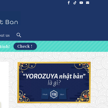
ut us
tỉnh!
Check！