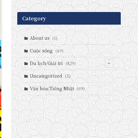
Category
About us
(1)
Cuộc sống
(69)
Du lịch/Giải trí
(829)
(146)
Uncategorized
(5)
(71)
Văn hóa/Tiếng Nhật
(69)
(237)
(588)
(29)
(27)