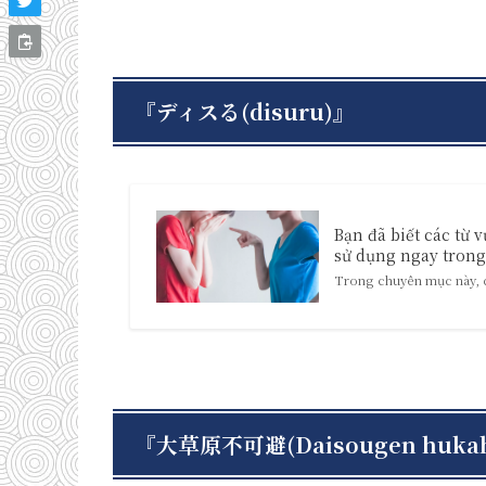
『ディスる(disuru)』
Bạn đã biết các từ 
sử dụng ngay trong 
Trong chuyên mục này, ch
『大草原不可避(Daisougen huka