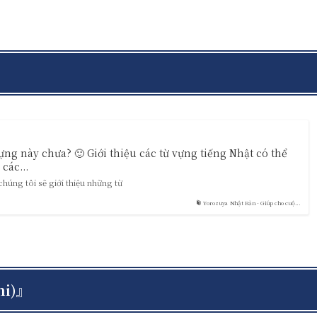
vựng này chưa? 🙂 Giới thiệu các từ vựng tiếng Nhật có thể
các...
úng tôi sẽ giới thiệu những từ
Yorozuya Nhật Bản - Giúp cho cuộ...
hi)』