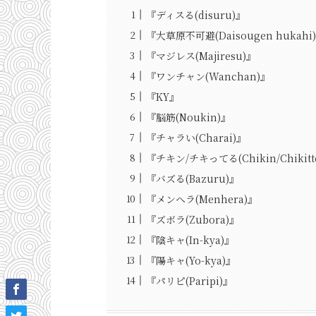
『ディスる(disuru)』
『大草原不可避(Daisougen hukahi
『マジレス(Majiresu)』
『ワンチャン(Wanchan)』
『KY』
『脳筋(Noukin)』
『チャラい(Charai)』
『チキン/チキってる(Chikin/Chikitt
『バズる(Bazuru)』
『メンヘラ(Menhera)』
『ズボラ(Zubora)』
『陰キャ(In-kya)』
『陽キャ(Yo-kya)』
『パリピ(Paripi)』