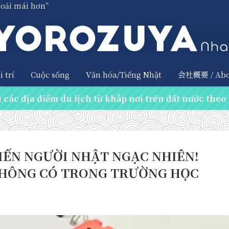
hoải mái hơn”
 trí
Cuộc sống
Văn hóa/Tiếng Nhật
会社概要 / Abo
các địa điểm du lịch từ khắp nơi trên đất nước theo 
IẾN NGƯỜI NHẬT NGẠC NHIÊN!
 KHÔNG CÓ TRONG TRƯỜNG HỌC