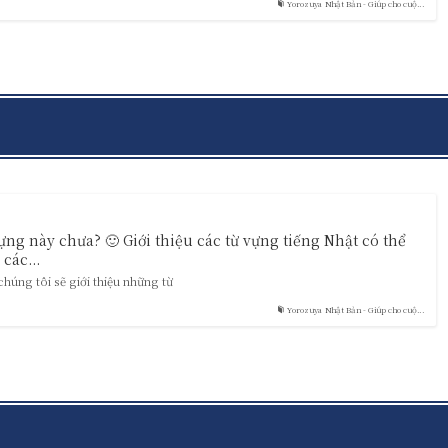
Yorozuya Nhật Bản - Giúp cho cuộ...
vựng này chưa? 🙂 Giới thiệu các từ vựng tiếng Nhật có thể
các...
úng tôi sẽ giới thiệu những từ
Yorozuya Nhật Bản - Giúp cho cuộ...