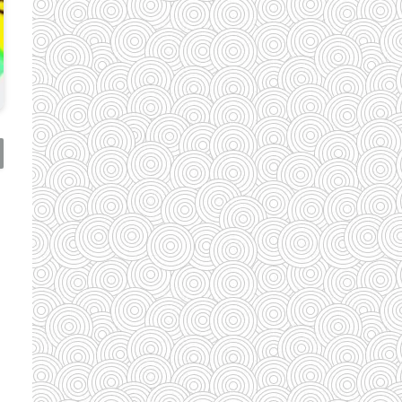
(110)
(185)
(29)
(128)
(33)
(33)
(35)
(58)
(95)
(83)
(39)