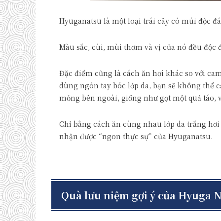
Hyuganatsu là một loại trái cây có múi độc đá
Màu sắc, cùi, mùi thơm và vị của nó đều độc đ
Đặc điểm cũng là cách ăn hơi khác so với c
dùng ngón tay bóc lớp da, bạn sẽ không thể c
mỏng bên ngoài, giống như gọt một quả táo, v
Chỉ bằng cách ăn cùng nhau lớp da trắng hơi 
nhận được “ngon thực sự” của Hyuganatsu.
Quà lưu niệm gợi ý của Hyuga 