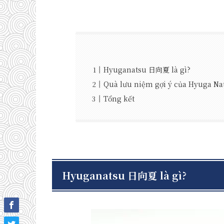
Hyuganatsu 日向夏 là gì?
Quà lưu niệm gợi ý của Hyuga Na
Tổng kết
Hyuganatsu 日向夏 là gì?