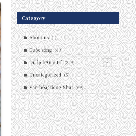
Category
About us
(1)
Cuộc sống
(69)
Du lịch/Giải trí
(829)
(146)
Uncategorized
(5)
(71)
Văn hóa/Tiếng Nhật
(69)
(237)
(588)
(29)
(27)