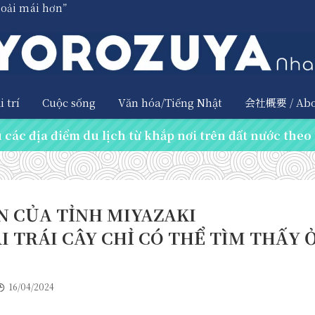
hoải mái hơn”
 trí
Cuộc sống
Văn hóa/Tiếng Nhật
会社概要 / Abo
các địa điểm du lịch từ khắp nơi trên đất nước theo 
 CỦA TỈNH MIYAZAKI
I TRÁI CÂY CHỈ CÓ THỂ TÌM THẤY 
16/04/2024