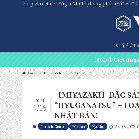
Giúp cho cuộc sống ở Nhật “phong phú hơn” và “t
Du lịch/Giải
【2024】Giới thiệu 
ホーム
Du lịch/Giải trí
Đặc sản
【MIYAZAKI】ĐẶC SẢN
2024
“HYUGANATSU” – LOẠ
4/16
NHẬT BẢN!
Du lịch/Giải trí
Đặc sản
Kyushu
27/09/2023