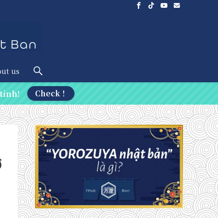
ut us
tỉnh!
Check！
Ở