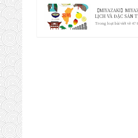
【MIYAZAKI】MIYAZA
LỊCH VÀ ĐẶC SẢN TỈ
Trong loạt bài viết về 47 