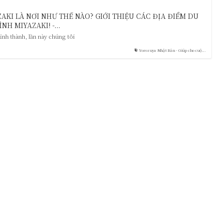
KI LÀ NƠI NHƯ THẾ NÀO? GIỚI THIỆU CÁC ĐỊA ĐIỂM DU
NH MIYAZAKI! -...
tỉnh thành, lần này chúng tôi
Yorozuya Nhật Bản - Giúp cho cuộ...