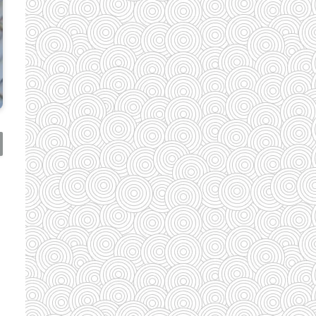
(110)
(185)
(29)
(128)
(33)
(33)
(35)
(58)
(95)
(83)
(39)