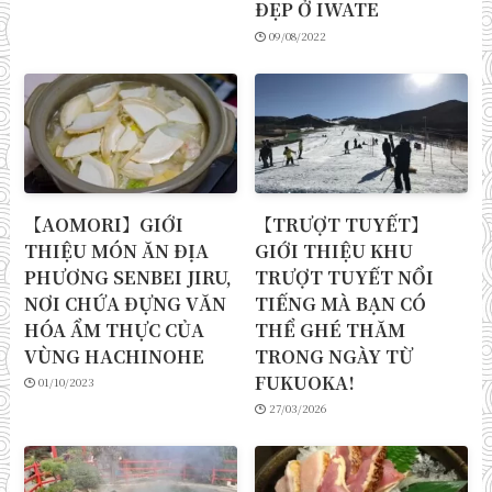
ĐẸP Ở IWATE
09/08/2022
【AOMORI】GIỚI
【TRƯỢT TUYẾT】
THIỆU MÓN ĂN ĐỊA
GIỚI THIỆU KHU
PHƯƠNG SENBEI JIRU,
TRƯỢT TUYẾT NỔI
NƠI CHỨA ĐỰNG VĂN
TIẾNG MÀ BẠN CÓ
HÓA ẨM THỰC CỦA
THỂ GHÉ THĂM
VÙNG HACHINOHE
TRONG NGÀY TỪ
FUKUOKA!
01/10/2023
27/03/2026