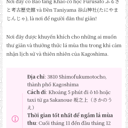
Nơi đây có Bảo tàng Khảo cổ học Furusato ふるさ
と考古歴史館 và Đền Taniyama 谷山神社(たにやま
じんじゃ), là nơi để người dân thư giãn!
Nơi đây được khuyến khích cho những ai muốn
thư giãn và thưởng thức lá mùa thu trong khi cảm
nhận lịch sử và thiên nhiên của Kagoshima.
Địa chỉ
: 3810 Shimofukumotocho,
thành phố Kagoshima
Cách đi
: Khoảng 5 phút đi ô tô hoặc
taxi từ ga Sakanoue 坂之上（さかのう
え）
Thời gian tốt nhất để ngắm lá mùa
thu
: Cuối tháng 11 đến đầu tháng 12