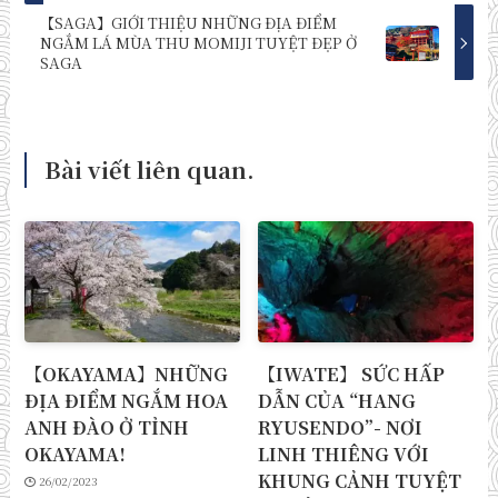
【SAGA】GIỚI THIỆU NHỮNG ĐỊA ĐIỂM
NGẮM LÁ MÙA THU MOMIJI TUYỆT ĐẸP Ở
SAGA
Bài viết liên quan.
【OKAYAMA】NHỮNG
【IWATE】 SỨC HẤP
ĐỊA ĐIỂM NGẮM HOA
DẪN CỦA “HANG
ANH ĐÀO Ở TỈNH
RYUSENDO”- NƠI
OKAYAMA!
LINH THIÊNG VỚI
KHUNG CẢNH TUYỆT
26/02/2023