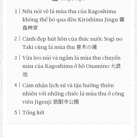
Nếu nói về lá mùa thu của Kagoshima
không thể bỏ qua đền Kirishima Jingu 霧
島神宮
Cảnh đẹp hút hồn của thác nước Sogi no
Taki cùng lá mùa thu 曽木の滝
Vừa leo núi và ngắm lá mùa thu chuyển
màu của Kagoshima ở hồ Onamino 大浪
池
Cảm nhận lịch sử và tận hưởng thiên
nhiên với những chiếc lá mùa thu ở công
viên Jigenji 慈眼寺公園
Tổng kết