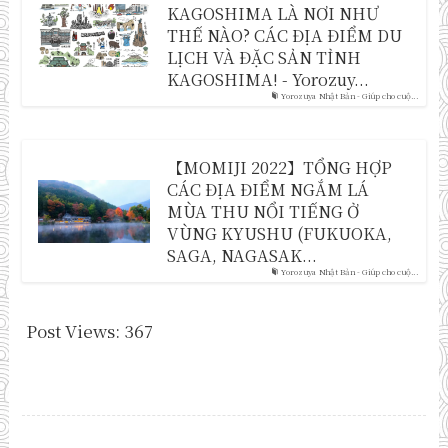
KAGOSHIMA LÀ NƠI NHƯ
THẾ NÀO? CÁC ĐỊA ĐIỂM DU
LỊCH VÀ ĐẶC SẢN TỈNH
KAGOSHIMA! - Yorozuy...
Yorozuya Nhật Bản - Giúp cho cuộ...
【MOMIJI 2022】TỔNG HỢP
CÁC ĐỊA ĐIỂM NGẮM LÁ
MÙA THU NỔI TIẾNG Ở
VÙNG KYUSHU (FUKUOKA,
SAGA, NAGASAK...
Yorozuya Nhật Bản - Giúp cho cuộ...
Post Views:
367