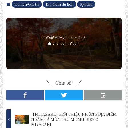
Du lịch/Giải trí
Địa điểm du lịch
Kyushu
この記事が気に入ったら
いいねしてね！
Chia sẻ!
【MIYAZAKI】GIỚI THIỆU NHỮNG ĐỊA ĐIỂM
NGẮM LÁ MÙA THU MOMIJI ĐẸP Ở
MIYAZAKI