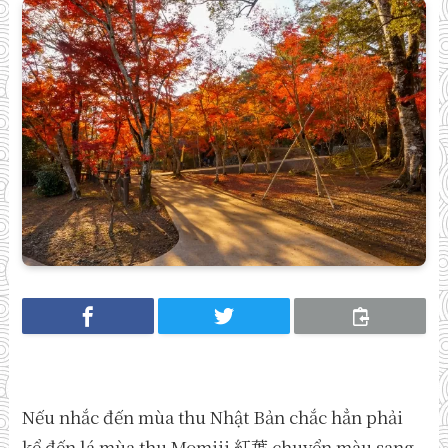
Nếu nhắc đến mùa thu Nhật Bản chắc hẳn phải
kể đến lá mùa thu Momiji 紅葉 chuyển màu sang