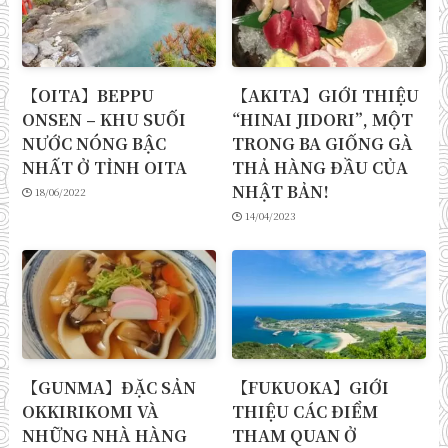
【OITA】BEPPU
【AKITA】GIỚI THIỆU
ONSEN – KHU SUỐI
“HINAI JIDORI”, MỘT
NƯỚC NÓNG BẬC
TRONG BA GIỐNG GÀ
NHẤT Ở TỈNH OITA
THẢ HÀNG ĐẦU CỦA
NHẬT BẢN!
18/06/2022
14/04/2023
【GUNMA】ĐẶC SẢN
【FUKUOKA】GIỚI
OKKIRIKOMI VÀ
THIỆU CÁC ĐIỂM
NHỮNG NHÀ HÀNG
THAM QUAN Ở