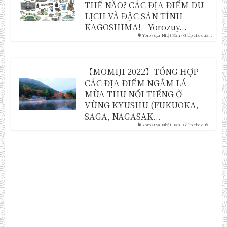
THẾ NÀO? CÁC ĐỊA ĐIỂM DU
LỊCH VÀ ĐẶC SẢN TỈNH
KAGOSHIMA! - Yorozuy...
Yorozuya Nhật Bản - Giúp cho cuộ...
【MOMIJI 2022】TỔNG HỢP
CÁC ĐỊA ĐIỂM NGẮM LÁ
MÙA THU NỔI TIẾNG Ở
VÙNG KYUSHU (FUKUOKA,
SAGA, NAGASAK...
Yorozuya Nhật Bản - Giúp cho cuộ...