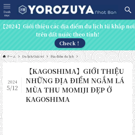
Danh
mục
【2024】Giới thiệu các địa điểm du lịch từ khắp nơi
trên đất nước theo tỉnh!
Check！
ホーム
Du lịch/Giải trí
Địa điểm du lịch
【KAGOSHIMA】GIỚI THIỆU
NHỮNG ĐỊA ĐIỂM NGẮM LÁ
2024
5/12
MÙA THU MOMIJI ĐẸP Ở
KAGOSHIMA