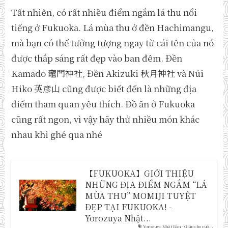
Tất nhiên, có rất nhiều điểm ngắm lá thu nổi
tiếng ở Fukuoka. Lá mùa thu ở đền Hachimangu,
mà bạn có thể tưởng tượng ngay từ cái tên của nó
được thắp sáng rất đẹp vào ban đêm. Đền
Kamado 竈門神社, Đền Akizuki 秋月神社 và Núi
Hiko 英彦山 cũng được biết đến là những địa
điểm tham quan yêu thích. Đồ ăn ở Fukuoka
cũng rất ngon, vì vậy hãy thử nhiều món khác
nhau khi ghé qua nhé
【FUKUOKA】GIỚI THIỆU
NHỮNG ĐỊA ĐIỂM NGẮM “LÁ
MÙA THU” MOMIJI TUYỆT
ĐẸP TẠI FUKUOKA! -
Yorozuya Nhật...
Yorozuya Nhật Bản - Giúp cho cuộ...