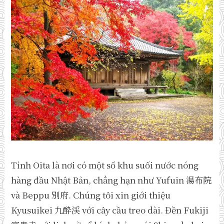
Tỉnh Oita là nơi có một số khu suối nước nóng
hàng đầu Nhật Bản, chẳng hạn như Yufuin 湯布院
và Beppu 別府. Chúng tôi xin giới thiệu
Kyusuikei 九酔渓 với cây cầu treo dài. Đền Fukiji