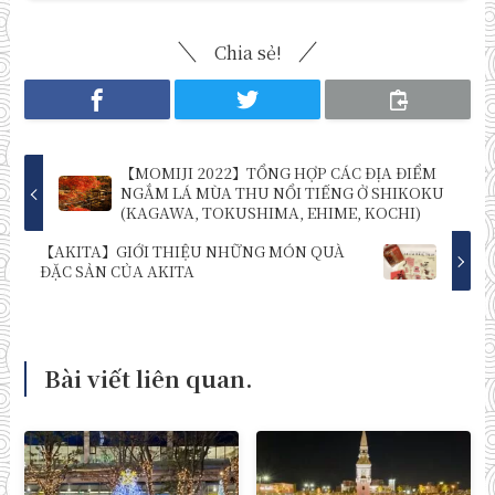
Chia sẻ!
【MOMIJI 2022】TỔNG HỢP CÁC ĐỊA ĐIỂM
NGẮM LÁ MÙA THU NỔI TIẾNG Ở SHIKOKU
(KAGAWA, TOKUSHIMA, EHIME, KOCHI)
【AKITA】GIỚI THIỆU NHỮNG MÓN QUÀ
ĐẶC SẢN CỦA AKITA
Bài viết liên quan.