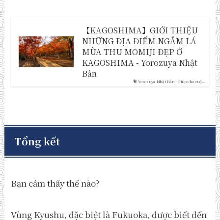
【KAGOSHIMA】GIỚI THIỆU
NHỮNG ĐỊA ĐIỂM NGẮM LÁ
MÙA THU MOMIJI ĐẸP Ở
KAGOSHIMA - Yorozuya Nhật
Bản
Yorozuya Nhật Bản - Giúp cho cuộ...
Tổng kết
Bạn cảm thấy thế nào?
Vùng Kyushu, đặc biệt là Fukuoka, được biết đến