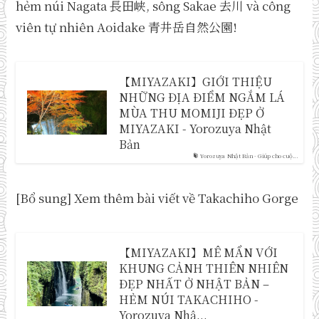
hẻm núi Nagata 長田峡, sông Sakae 去川 và công
viên tự nhiên Aoidake 青井岳自然公園!
【MIYAZAKI】GIỚI THIỆU
NHỮNG ĐỊA ĐIỂM NGẮM LÁ
MÙA THU MOMIJI ĐẸP Ở
MIYAZAKI - Yorozuya Nhật
Bản
Yorozuya Nhật Bản - Giúp cho cuộ...
[Bổ sung] Xem thêm bài viết về Takachiho Gorge
【MIYAZAKI】MÊ MẨN VỚI
KHUNG CẢNH THIÊN NHIÊN
ĐẸP NHẤT Ở NHẬT BẢN –
HẺM NÚI TAKACHIHO -
Yorozuya Nhậ...