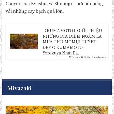
Canyon của Kyushu, và Shimojo – nơi nổi tiếng
với những cây bạch quả lớn.
【KUMAMOTO】GIỚI THIỆU
NHỮNG ĐỊA ĐIỂM NGẮM LÁ
MÙA THU MOMIJI TUYỆT
ĐẸP Ở KUMAMOTO -
Yorozuya Nhật Bả...
Yorozuya Nhật Bản - Giúp cho cuộ...
Miyazaki