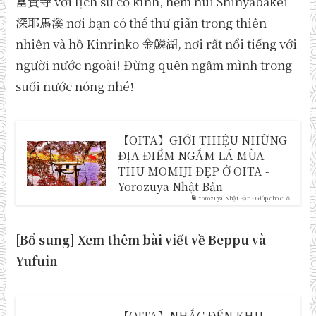
富貴寺 với lịch sử cổ kính, hẻm núi Shinyabakei
深耶馬溪 nơi bạn có thể thư giãn trong thiên
nhiên và hồ Kinrinko 金鱗湖, nơi rất nổi tiếng với
người nước ngoài! Đừng quên ngâm mình trong
suối nước nóng nhé!
【OITA】GIỚI THIỆU NHỮNG
ĐỊA ĐIỂM NGẮM LÁ MÙA
THU MOMIJI ĐẸP Ở OITA -
Yorozuya Nhật Bản
Yorozuya Nhật Bản - Giúp cho cuộ...
[Bổ sung] Xem thêm bài viết về Beppu và
Yufuin
【OITA】NHẮC ĐẾN KHU