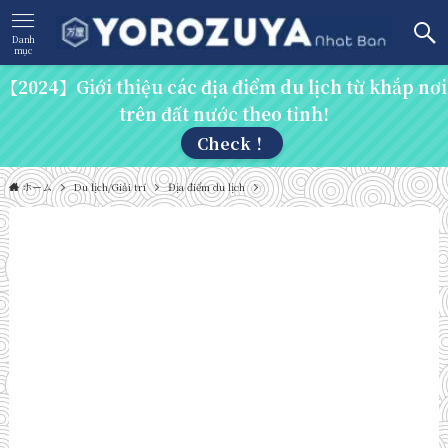
Danh
mục
【2024】Giới thiệu các địa điểm du lịch từ khắp nơi
trên đất nước theo tỉnh!
Check！
ホーム
Du lịch/Giải trí
Địa điểm du lịch