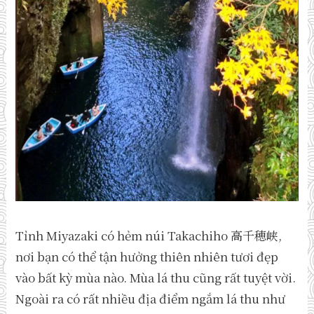
Tỉnh Miyazaki có hẻm núi Takachiho 高千穂峡,
nơi bạn có thể tận hưởng thiên nhiên tươi đẹp
vào bất kỳ mùa nào. Mùa lá thu cũng rất tuyệt vời.
Ngoài ra có rất nhiều địa điểm ngắm lá thu như