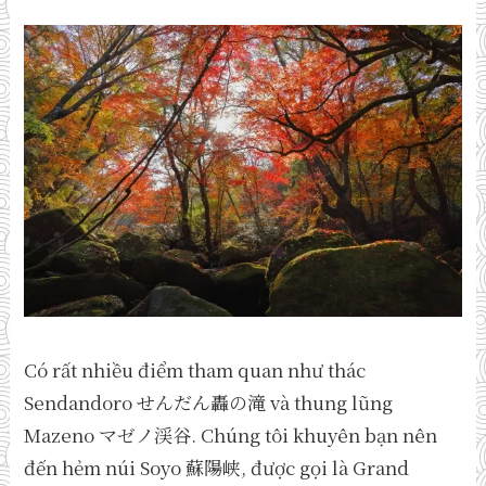
Có rất nhiều điểm tham quan như thác
Sendandoro せんだん轟の滝 và thung lũng
Mazeno マゼノ渓谷. Chúng tôi khuyên bạn nên
đến hẻm núi Soyo 蘇陽峡, được gọi là Grand