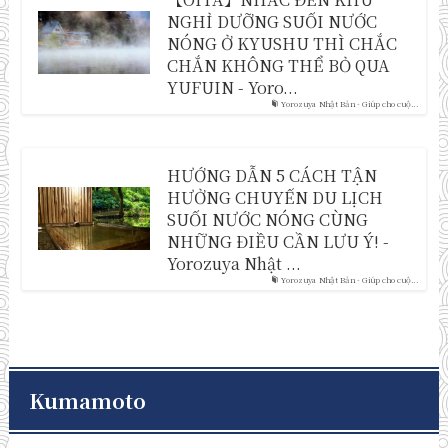
NGHỈ DƯỠNG SUỐI NƯỚC
NÓNG Ở KYUSHU THÌ CHẮC
CHẮN KHÔNG THỂ BỎ QUA
YUFUIN - Yoro...
Yorozuya Nhật Bản - Giúp cho cuộ...
HƯỚNG DẪN 5 CÁCH TẬN
HƯỞNG CHUYẾN DU LỊCH
SUỐI NƯỚC NÓNG CÙNG
NHỮNG ĐIỀU CẦN LƯU Ý! -
Yorozuya Nhật ...
Yorozuya Nhật Bản - Giúp cho cuộ...
Kumamoto