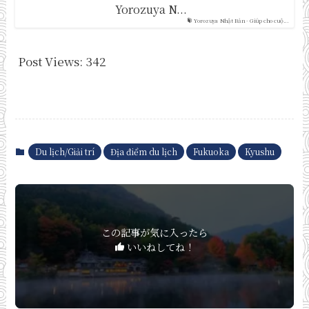
Yorozuya N...
Yorozuya Nhật Bản - Giúp cho cuộ...
Post Views:
342
Du lịch/Giải trí
Địa điểm du lịch
Fukuoka
Kyushu
この記事が気に入ったら
いいねしてね！