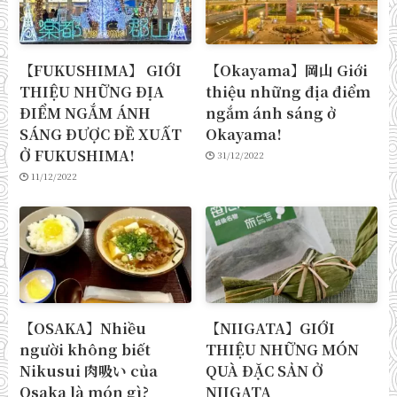
【FUKUSHIMA】 GIỚI
【Okayama】岡山 Giới
THIỆU NHỮNG ĐỊA
thiệu những địa điểm
ĐIỂM NGẮM ÁNH
ngắm ánh sáng ở
SÁNG ĐƯỢC ĐỀ XUẤT
Okayama!
Ở FUKUSHIMA!
31/12/2022
11/12/2022
【OSAKA】Nhiều
【NIIGATA】GIỚI
người không biết
THIỆU NHỮNG MÓN
Nikusui 肉吸い của
QUÀ ĐẶC SẢN Ở
Osaka là món gì?
NIIGATA