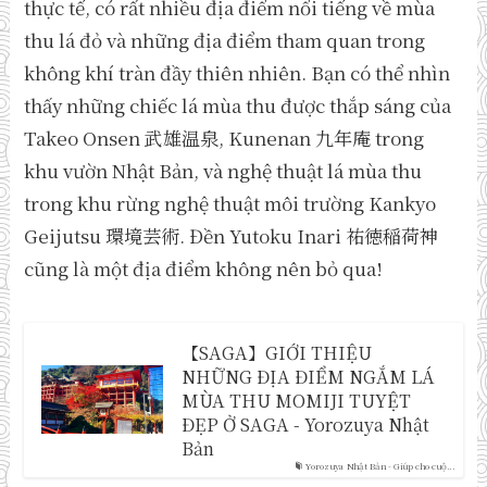
thực tế, có rất nhiều địa điểm nổi tiếng về mùa
thu lá đỏ và những địa điểm tham quan trong
không khí tràn đầy thiên nhiên. Bạn có thể nhìn
thấy những chiếc lá mùa thu được thắp sáng của
Takeo Onsen 武雄温泉, Kunenan 九年庵 trong
khu vườn Nhật Bản, và nghệ thuật lá mùa thu
trong khu rừng nghệ thuật môi trường Kankyo
Geijutsu 環境芸術. Đền Yutoku Inari 祐徳稲荷神
cũng là một địa điểm không nên bỏ qua!
【SAGA】GIỚI THIỆU
NHỮNG ĐỊA ĐIỂM NGẮM LÁ
MÙA THU MOMIJI TUYỆT
ĐẸP Ở SAGA - Yorozuya Nhật
Bản
Yorozuya Nhật Bản - Giúp cho cuộ...