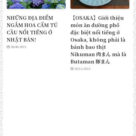
NHỮNG ĐỊA ĐIỂM
【OSAKA】Giới thiệu
NGẮM HOA CẨM TÚ
món ăn đường phố
CẦU NỔI TIẾNG Ở
đặc biệt nổi tiếng ở
NHẬT BẢN!
Osaka, không phải là
bánh bao thịt
28/06/2022
Nikuman 肉まん mà là
Butaman 豚まん
20/12/2022