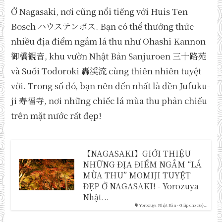
Ở Nagasaki, nơi cũng nổi tiếng với Huis Ten
Bosch ハウステンボス. Bạn có thể thưởng thức
nhiều địa điểm ngắm lá thu như Ohashi Kannon
御橋観音, khu vườn Nhật Bản Sanjuroen 三十路苑
và Suối Todoroki 轟渓流 cùng thiên nhiên tuyệt
vời. Trong số đó, bạn nên đến nhất là đền Jufuku-
ji 寿福寺, nơi những chiếc lá mùa thu phản chiếu
trên mặt nước rất đẹp!
【NAGASAKI】GIỚI THIỆU
NHỮNG ĐỊA ĐIỂM NGẮM “LÁ
MÙA THU” MOMIJI TUYỆT
ĐẸP Ở NAGASAKI! - Yorozuya
Nhật...
Yorozuya Nhật Bản - Giúp cho cuộ...