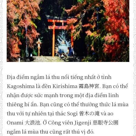
Địa điểm ngắm lá thu nổi tiếng nhất ở tỉnh
Kagoshima là đền Kirishima 霧島神宮. Bạn có thể
nhận được sức mạnh trong một địa điểm linh
thiêng bí ẩn. Bạn cũng có thể thưởng thức lá mùa
thu với tự nhiên tại thác Sogi 曽木の滝 và ao
Onami 大浪池. Ở Công viên Jigenji 慈眼寺公園
ngắm lá mùa thu cũng rất thú vị đó.