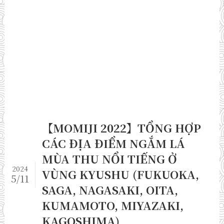
【MOMIJI 2022】TỔNG HỢP
CÁC ĐỊA ĐIỂM NGẮM LÁ
MÙA THU NỔI TIẾNG Ở
2024
VÙNG KYUSHU (FUKUOKA,
5/11
SAGA, NAGASAKI, OITA,
KUMAMOTO, MIYAZAKI,
KAGOSHIMA)