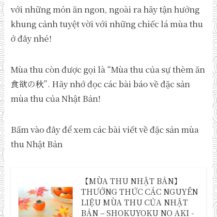
với những món ăn ngon, ngoài ra hãy tận hưởng
khung cảnh tuyệt vời với những chiếc lá mùa thu
ở đây nhé!
Mùa thu còn được gọi là “Mùa thu của sự thèm ăn
食欲の秋”. Hãy nhớ đọc các bài báo về đặc sản
mùa thu của Nhật Bản!
Bấm vào đây để xem các bài viết về đặc sản mùa
thu Nhật Bản
【MÙA THU NHẬT BẢN】
THƯỞNG THỨC CÁC NGUYÊN
LIỆU MÙA THU CỦA NHẬT
BẢN – SHOKUYOKU NO AKI -