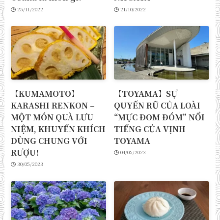
25/11/2022
21/10/2022
【KUMAMOTO】
【TOYAMA】SỰ
KARASHI RENKON –
QUYẾN RŨ CỦA LOÀI
MỘT MÓN QUÀ LƯU
“MỰC ĐOM ĐÓM” NỔI
NIỆM, KHUYẾN KHÍCH
TIẾNG CỦA VỊNH
DÙNG CHUNG VỚI
TOYAMA
RƯỢU!
04/05/2023
30/05/2023