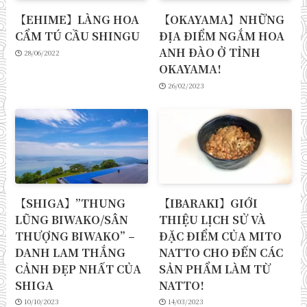
【EHIME】LÀNG HOA
【OKAYAMA】NHỮNG
CẨM TÚ CẦU SHINGU
ĐỊA ĐIỂM NGẮM HOA
ANH ĐÀO Ở TỈNH
28/06/2022
OKAYAMA!
26/02/2023
【SHIGA】”THUNG
【IBARAKI】GIỚI
LŨNG BIWAKO/SÂN
THIỆU LỊCH SỬ VÀ
THƯỢNG BIWAKO” –
ĐẶC ĐIỂM CỦA MITO
DANH LAM THẮNG
NATTO CHO ĐẾN CÁC
CẢNH ĐẸP NHẤT CỦA
SẢN PHẨM LÀM TỪ
SHIGA
NATTO!
10/10/2023
14/03/2023