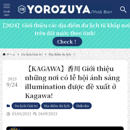
Danh
mục
【2024】Giới thiệu các địa điểm du lịch từ khắp nơi
trên đất nước theo tỉnh!
Check！
ホーム
Du lịch/Giải trí
Địa điểm du lịch
【KAGAWA】香川 Giới thiệu
những nơi có lễ hội ánh sáng
2023
9/24
illumination được đề xuất ở
Kagawa!
Du lịch/Giải trí
Địa điểm du lịch
Shikoku
03/01/2023
24/09/2023