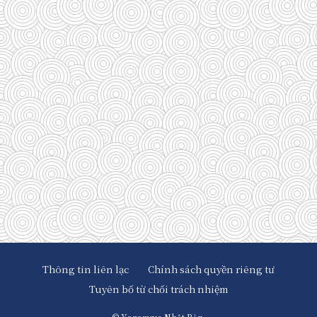
(29)
(128)
(33)
(33)
(35)
(58)
(95)
(83)
(39)
Thông tin liên lạc
Chính sách quyền riêng tư
Tuyên bố từ chối trách nhiệm