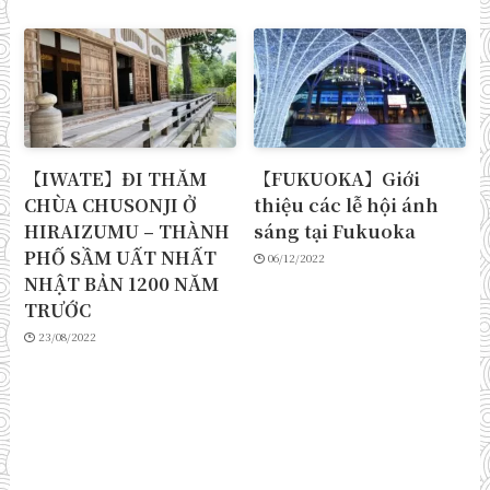
【IWATE】ĐI THĂM
【FUKUOKA】Giới
CHÙA CHUSONJI Ở
thiệu các lễ hội ánh
HIRAIZUMU – THÀNH
sáng tại Fukuoka
PHỐ SẦM UẤT NHẤT
06/12/2022
NHẬT BẢN 1200 NĂM
TRƯỚC
23/08/2022