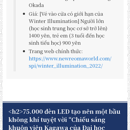
Okada
Giá: [Vé vào cửa có giới hạn của
Winter Illumination] Người lớn
(học sinh trung học cơ sở trở lên)
1400 yên, trẻ em (3 tuổi đến học
sinh tiểu học) 900 yên
Trang web chính thức:
https://www.newreomaworld.com/
spi/winter_illumination_2022/
<h2>75.000 đèn LED tạo nên một bầu
không khí tuyệt vời “Chiếu sáng
khuôn viên Kagawa của Đại học