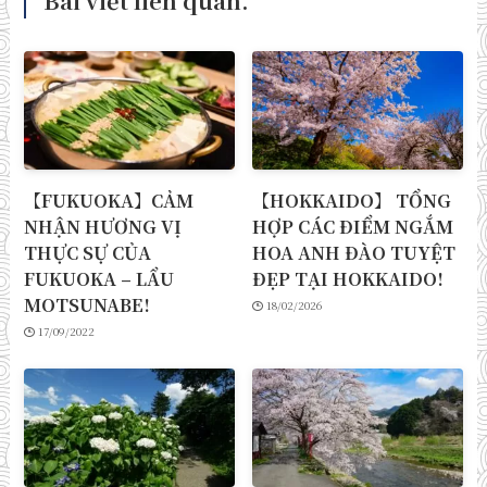
Bài viết liên quan.
【FUKUOKA】CẢM
【HOKKAIDO】 TỔNG
NHẬN HƯƠNG VỊ
HỢP CÁC ĐIỂM NGẮM
THỰC SỰ CỦA
HOA ANH ĐÀO TUYỆT
FUKUOKA – LẨU
ĐẸP TẠI HOKKAIDO!
MOTSUNABE!
18/02/2026
17/09/2022