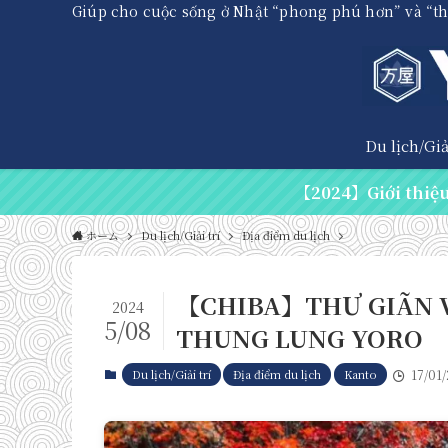
Giúp cho cuộc sống ở Nhật “phong phú hơn” và “t
Du lịch/Giải
【2024】Giới thiệu 
ホーム
Du lịch/Giải trí
Địa điểm du lịch
【CHIBA】THƯ GIÃN V
2024
5/08
THUNG LUNG YORO
Du lịch/Giải trí
Địa điểm du lịch
Kanto
17/01/