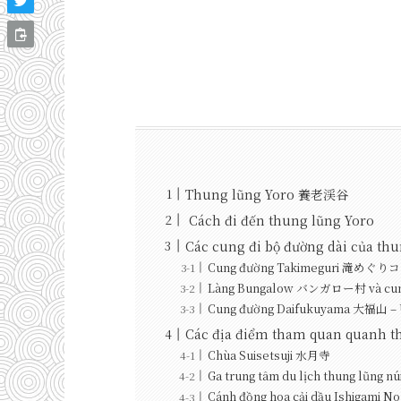
Thung lũng Yoro 養老渓谷
Cách đi đến thung lũng Yoro
Các cung đi bộ đường dài của t
Cung đường Takimeguri 滝め
Làng Bungalow バンガロー村 và cu
Cung đường Daifukuyama 大福山 
Các địa điểm tham quan quanh 
Chùa Suisetsuji 水月寺
Ga trung tâm du lịch thung lũng n
Cánh đồng hoa cải dầu Ishigam