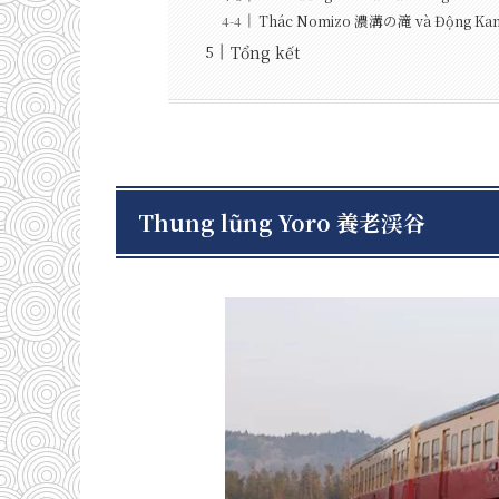
Thác Nomizo 濃溝の滝 và Động 
Tổng kết
Thung lũng Yoro 養老渓谷