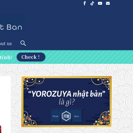
ut us
tỉnh!
Check！