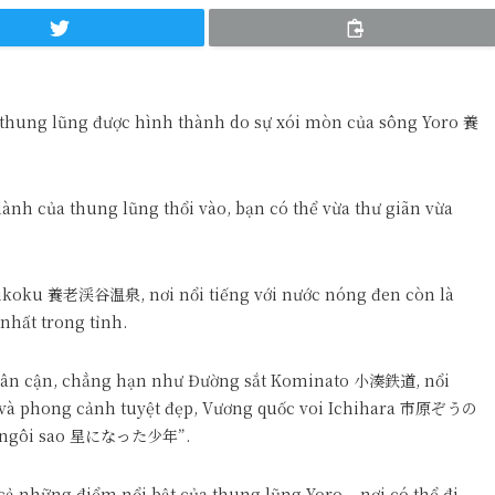
thung lũng được hình thành do sự xói mòn của sông Yoro 養
lành của thung lũng thổi vào, bạn có thể vừa thư giãn vừa
eikoku 養老渓谷温泉, nơi nổi tiếng với nước nóng đen còn là
hất trong tỉnh.
 lân cận, chẳng hạn như Đường sắt Kominato 小湊鉄道, nổi
ển và phong cảnh tuyệt đẹp, Vương quốc voi Ichihara 市原ぞうの
 một ngôi sao 星になった少年”.
t cả những điểm nổi bật của thung lũng Yoro – nơi có thể đi