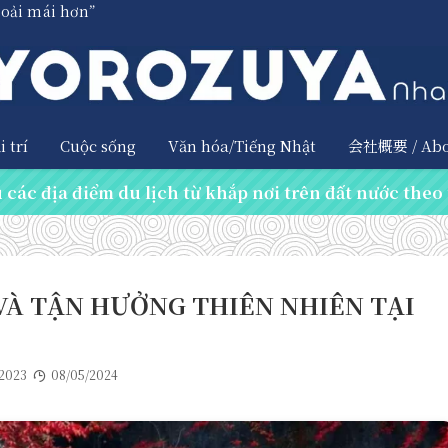
hoải mái hơn”
 trí
Cuộc sống
Văn hóa/Tiếng Nhật
会社概要 / Abo
các địa điểm du lịch từ khắp nơi trên đất nước theo 
À TẬN HƯỞNG THIÊN NHIÊN TẠI
2023
08/05/2024