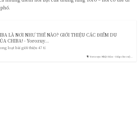
 phố.
BA LÀ NƠI NHƯ THẾ NÀO? GIỚI THIỆU CÁC ĐIỂM DU
A CHIBA! - Yorozuy...
ong loạt bài giới thiệu 47 tỉ
Yorozuya Nhật Bản - Giúp cho cuộ...