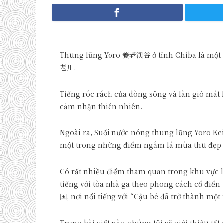
Thung lũng Yoro 養老渓谷 ở tỉnh Chiba là một 
老川.
Tiếng róc rách của dòng sông và làn gió mát 
cảm nhận thiên nhiên.
Ngoài ra, Suối nước nóng thung lũng Yoro K
một trong những điểm ngắm lá mùa thu đẹp n
Có rất nhiều điểm tham quan trong khu vực
tiếng với tòa nhà ga theo phong cách cổ đi
国, nơi nổi tiếng với “Cậu bé đã trở thành
Trong bài viết này, chúng tôi sẽ giới thiệu tấ