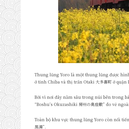
Thung lũng Yoro là một thung lũng được hìn
ở tỉnh Chiba và thị trấn Otaki 大多喜町 ở quận 
Bởi vì nơi đây nằm sâu trong núi bên trong 
“Boshu’s Okuzashiki 房州の奥座敷” do vẻ ngoài 
Toàn bộ khu vực thung lũng Yoro còn nổi tiế
黒湯”.