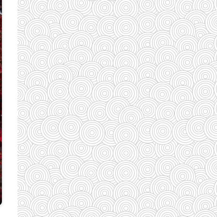
(110)
(185)
(29)
(128)
(33)
(33)
(35)
(58)
(95)
(83)
(39)