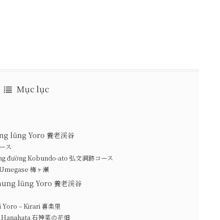
Mục lục
hung lũng Yoro 養老渓谷
ぐりコース
ng đường Kobundo-ato 弘文洞跡コース
– Umegase 梅ヶ瀬
thung lũng Yoro 養老渓谷
úi Yoro – Kirari 喜楽里
i No Hanahata 石神菜の花畑