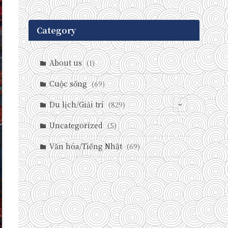
Category
About us
(1)
Cuộc sống
(69)
Du lịch/Giải trí
(829)
(146)
Uncategorized
(5)
(71)
Văn hóa/Tiếng Nhật
(69)
(237)
(588)
(29)
(27)