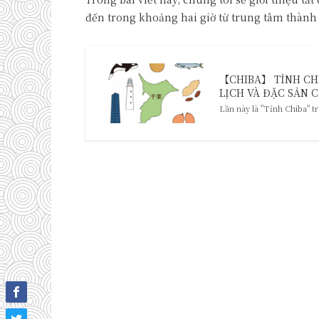
đến trong khoảng hai giờ từ trung tâm thành
【CHIBA】 TỈNH CHI
LỊCH VÀ ĐẶC SẢN CỦ
Lần này là "Tỉnh Chiba" tr