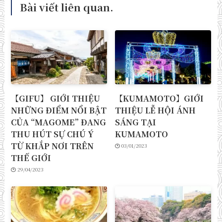
Bài viết liên quan.
【GIFU】 GIỚI THIỆU
【KUMAMOTO】GIỚI
NHỮNG ĐIỂM NỔI BẬT
THIỆU LỄ HỘI ÁNH
CỦA “MAGOME” ĐANG
SÁNG TẠI
THU HÚT SỰ CHÚ Ý
KUMAMOTO
TỪ KHẮP NƠI TRÊN
03/01/2023
THẾ GIỚI
29/04/2023