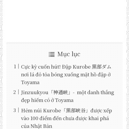
Mục lục
Cực kỳ cuốn hút! Đập Kurobe 黒部ダム
nơi lá đỏ tỏa bóng xuống mặt hồ đập ở
Toyama
Jinzuukyou「神通峡」- một danh thắng
đẹp hiếm có ở Toyama
Hẻm núi Kurobe「黒部峡谷」được xếp
vào 100 điểm đến chưa được khai phá
của Nhật Bản