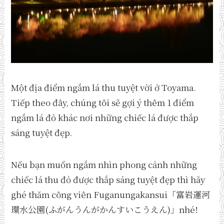
Một địa điểm ngắm lá thu tuyệt vời ở Toyama.
Tiếp theo đây, chúng tôi sẽ gợi ý thêm 1 điểm
ngắm lá đỏ khác nơi những chiếc lá được thắp
sáng tuyệt đẹp.
Nếu bạn muốn ngắm nhìn phong cảnh những
chiếc lá thu đỏ được thắp sáng tuyệt đẹp thì hãy
ghé thăm công viên Fuganungakansui「富岩運河
環水公園(ふがんうんがかんすいこうえん)」nhé!