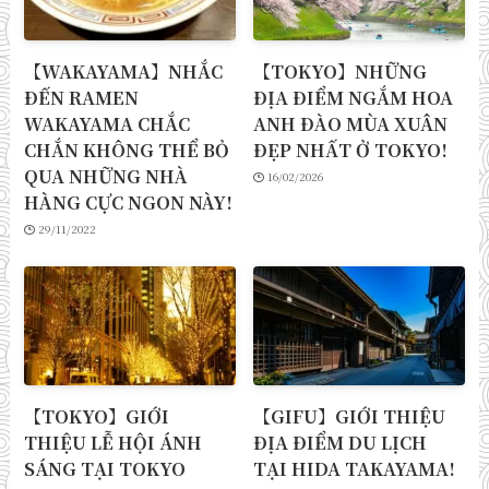
【WAKAYAMA】NHẮC
【TOKYO】NHỮNG
ĐẾN RAMEN
ĐỊA ĐIỂM NGẮM HOA
WAKAYAMA CHẮC
ANH ĐÀO MÙA XUÂN
CHẮN KHÔNG THỂ BỎ
ĐẸP NHẤT Ở TOKYO!
QUA NHỮNG NHÀ
16/02/2026
HÀNG CỰC NGON NÀY!
29/11/2022
【TOKYO】GIỚI
【GIFU】GIỚI THIỆU
THIỆU LỄ HỘI ÁNH
ĐỊA ĐIỂM DU LỊCH
SÁNG TẠI TOKYO
TẠI HIDA TAKAYAMA!