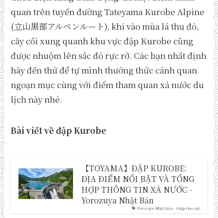
quan trên tuyến đường Tateyama Kurobe Alpine
(立山黒部アルペンルート), khi vào mùa lá thu đỏ,
cây cối xung quanh khu vực đập Kurobe cũng
được nhuộm lên sắc đỏ rực rỡ. Các bạn nhất định
hãy đến thử để tự mình thưởng thức cảnh quan
ngoạn mục cùng với điểm tham quan xả nước du
lịch này nhé.
Bài viết về đập Kurobe
【TOYAMA】ĐẬP KUROBE:
ĐỊA ĐIỂM NỔI BẬT VÀ TỔNG
HỢP THÔNG TIN XẢ NƯỚC -
Yorozuya Nhật Bản
Yorozuya Nhật Bản - Giúp cho cuộ...