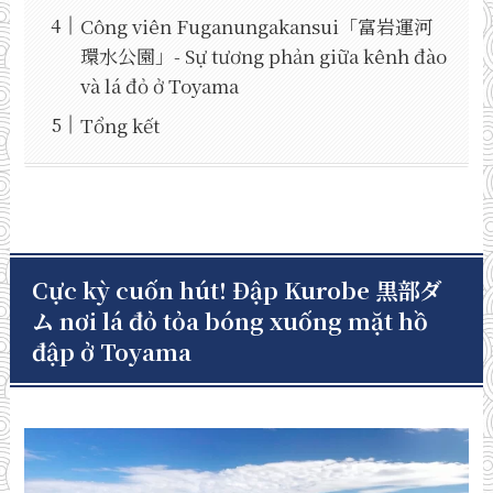
Công viên Fuganungakansui「富岩運河
環水公園」- Sự tương phản giữa kênh đào
và lá đỏ ở Toyama
Tổng kết
Cực kỳ cuốn hút! Đập Kurobe 黒部ダ
ム nơi lá đỏ tỏa bóng xuống mặt hồ
đập ở Toyama