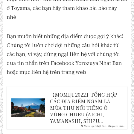
ở Toyama, các bạn hãy tham khảo bài báo này
nhé!
Bạn muốn biết những địa điểm được gợi ý khác!
Chúng tôi luôn chờ đợi những câu hỏi khác từ
các bạn, vì vậy, đừng ngại liên hệ với chúng tôi
qua tin nhắn trên Facebook Yorozuya Nhat Ban
hoặc mục liên hệ trên trang web!
【MOMIJI 2022】TỔNG HỢP
CÁC ĐỊA ĐIỂM NGẮM LÁ
MÙA THU NỔI TIẾNG Ở
VÙNG CHUBU (AICHI,
YAMANASHI, SHIZU...
Yorozuya Nhật Bản - Giúp cho cuộ...