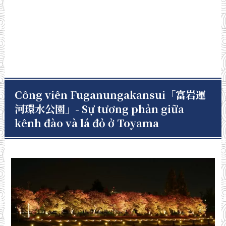
Công viên Fuganungakansui「富岩運
河環水公園」- Sự tương phản giữa
kênh đào và lá đỏ ở Toyama