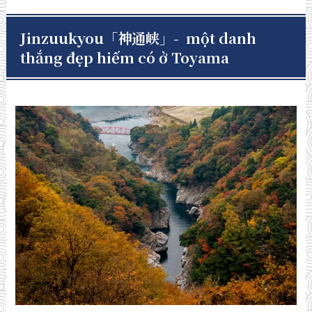
Jinzuukyou「神通峡」- một danh
thắng đẹp hiếm có ở Toyama