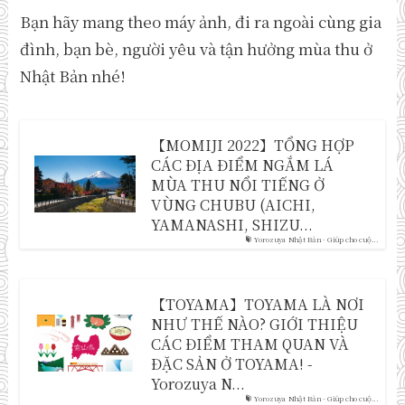
Bạn hãy mang theo máy ảnh, đi ra ngoài cùng gia
đình, bạn bè, người yêu và tận hưởng mùa thu ở
Nhật Bản nhé!
【MOMIJI 2022】TỔNG HỢP
CÁC ĐỊA ĐIỂM NGẮM LÁ
MÙA THU NỔI TIẾNG Ở
VÙNG CHUBU (AICHI,
YAMANASHI, SHIZU...
Yorozuya Nhật Bản - Giúp cho cuộ...
【TOYAMA】TOYAMA LÀ NƠI
NHƯ THẾ NÀO? GIỚI THIỆU
CÁC ĐIỂM THAM QUAN VÀ
ĐẶC SẢN Ở TOYAMA! -
Yorozuya N...
Yorozuya Nhật Bản - Giúp cho cuộ...