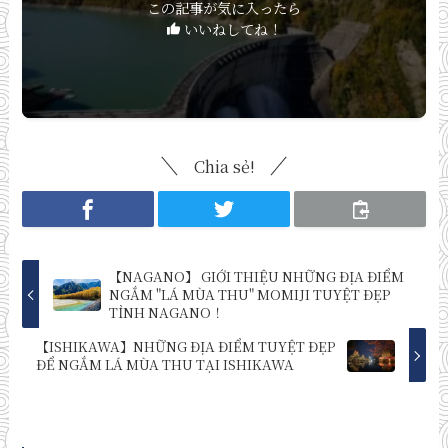
この記事が気に入ったら
いいねしてね！
Chia sẻ!
【NAGANO】 GIỚI THIỆU NHỮNG ĐỊA ĐIỂM
NGẮM "LÁ MÙA THU" MOMIJI TUYỆT ĐẸP
TỈNH NAGANO！
【ISHIKAWA】NHỮNG ĐỊA ĐIỂM TUYỆT ĐẸP
ĐỂ NGẮM LÁ MÙA THU TẠI ISHIKAWA