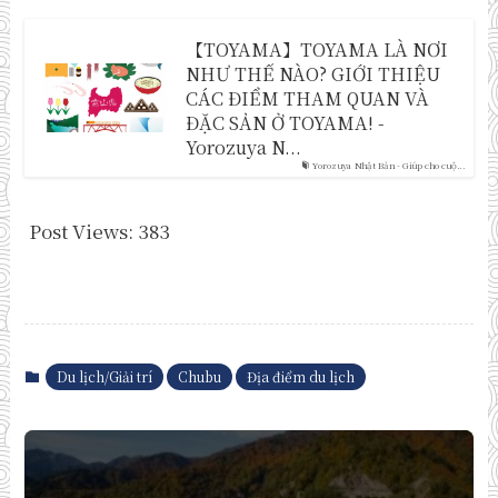
【TOYAMA】TOYAMA LÀ NƠI
NHƯ THẾ NÀO? GIỚI THIỆU
CÁC ĐIỂM THAM QUAN VÀ
ĐẶC SẢN Ở TOYAMA! -
Yorozuya N...
Yorozuya Nhật Bản - Giúp cho cuộ...
Post Views:
383
Du lịch/Giải trí
Chubu
Địa điểm du lịch