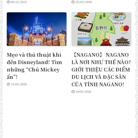
05/12/2022
25/03/2026
Mẹo và thủ thuật khi
【NAGANO】 NAGANO
đến Disneyland! Tìm
LÀ NƠI NHƯ THẾ NÀO?
những “Chú Mickey
GIỚI THIỆU CÁC ĐIỂM
ẩn”!
DU LỊCH VÀ ĐẶC SẢN
CỦA TỈNH NAGANO!
31/03/2026
14/03/2026