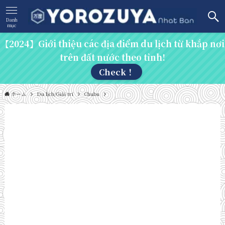
Danh
mục
【2024】Giới thiệu các địa điểm du lịch từ khắp nơi
trên đất nước theo tỉnh!
Check！
ホーム
Du lịch/Giải trí
Chubu