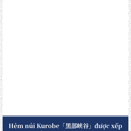
Hẻm núi Kurobe「黒部峡谷」được xếp