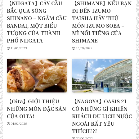
【NIIGATA】CÂY CẦU
【SHIMANE】NẾU BẠN
BẮC QUA SÔNG
ĐI ĐẾN IZUMO
SHINANO – NGẮM CẦU
TAISHA HÃY THỬ
BANDAI, MỘT BIỂU
MÓN IZUMO SOBA –
TƯỢNG CỦA THÀNH
MÌ NỔI TIẾNG CỦA
PHỐ NIIGATA
SHIMANE
11/05/2023
15/09/2022
【Oita】GIỚI THIỆU
【NAGOYA】OASIS 21
NHỮNG MÓN ĐẶC SẢN
CÓ NHỮNG GÌ KHIẾN
CỦA OITA!
KHÁCH DU LỊCH NƯỚC
NGOÀI RẤT YÊU
04/02/2026
THÍCH???
22/09/2022