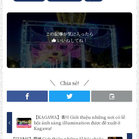
この記事が気に入ったら
いいねしてね！
Chia sẻ!
【KAGAWA】香川 Giới thiệu những nơi có lễ
hội ánh sáng illumination được đề xuất ở
Kagawa!
【EHIME】愛媛 Giới thiệu những lễ hội chiếu