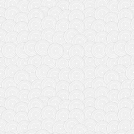
(27)
(110)
(185)
(29)
(128)
(33)
(33)
(35)
(58)
(95)