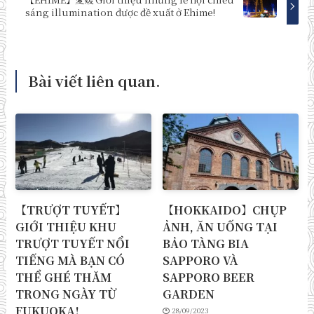
sáng illumination được đề xuất ở Ehime!
Bài viết liên quan.
【TRƯỢT TUYẾT】
【HOKKAIDO】CHỤP
GIỚI THIỆU KHU
ẢNH, ĂN UỐNG TẠI
TRƯỢT TUYẾT NỔI
BẢO TÀNG BIA
TIẾNG MÀ BẠN CÓ
SAPPORO VÀ
THỂ GHÉ THĂM
SAPPORO BEER
TRONG NGÀY TỪ
GARDEN
FUKUOKA!
28/09/2023