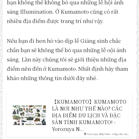
bạn không thể không bỏ qua những lễ hội ánh
sáng Illumination. Ở Kumamoto cũng có rất
nhiều địa điểm được trang trí như vậy.
Nếu bạn đi hen hò vào dịp lễ Giáng sinh chắc
chắn bạn sẽ không thể bỏ qua những lễ oội ánh
sáng. Lần này chúng tôi sẽ giới thiệu những địa
điểm nên đến ở Kumamoto. Nhất định hãy tham
khảo những thông tin dưới đây nhé.
【KUMAMOTO】KUMAMOTO
LÀ NƠI NHƯ THẾ NÀO? CÁC
ĐỊA ĐIỂM DU LỊCH VÀ ĐẶC
SẢN TỈNH KUMAMOTO! -
Yorozuya N...
Yorozuya Nhật Bản - Giúp cho cuộ...