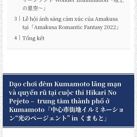
の星空～」
Lễ hội ánh sáng cảm xúc của Amakusa
tại「Amakusa Romantic Fantasy 2022」
Tổng kết
Dạo chơi đêm Kumamoto lãng mạn
và quyến rũ tại cuộc thi Hikari No
Pejeto – trung tâm thành phố ở
Kumamoto「中心市街地イルミネーショ
ン“光のページェント” in くまもと」