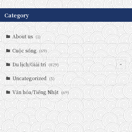
Category
About us
(1)
Cuộc sống
(69)
Du lịch/Giải trí
(829)
Uncategorized
(146)
(5)
(71)
Văn hóa/Tiếng Nhật
(69)
(237)
(588)
(29)