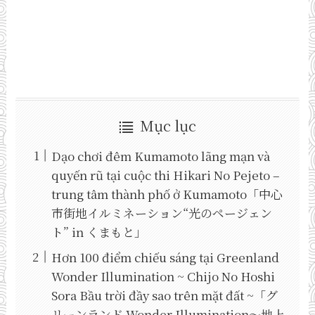
Mục lục
Dạo chơi đêm Kumamoto lãng mạn và
quyến rũ tại cuộc thi Hikari No Pejeto –
trung tâm thành phố ở Kumamoto「中心
市街地イルミネーション“光のページェン
ト” in くまもと」
Hơn 100 điểm chiếu sáng tại Greenland
Wonder Illumination ~ Chijo No Hoshi
Sora Bầu trời đầy sao trên mặt đất ~「グ
リーンランド Wonder Illumination～地上