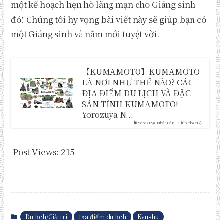
một kế hoạch hẹn hò lãng mạn cho Giáng sinh
đó! Chúng tôi hy vọng bài viết này sẽ giúp bạn có
một Giáng sinh và năm mới tuyệt vời.
【KUMAMOTO】KUMAMOTO
LÀ NƠI NHƯ THẾ NÀO? CÁC
ĐỊA ĐIỂM DU LỊCH VÀ ĐẶC
SẢN TỈNH KUMAMOTO! -
Yorozuya N...
Yorozuya Nhật Bản - Giúp cho cuộ...
Post Views:
215
Du lịch/Giải trí
Địa điểm du lịch
Kyushu