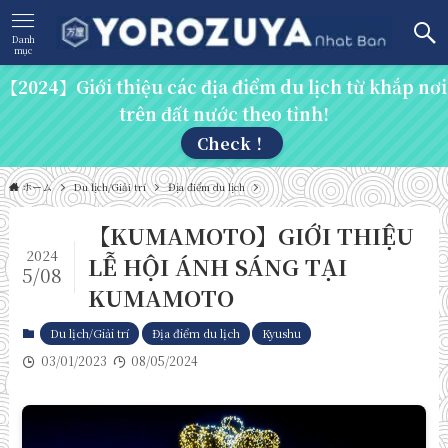
Danh
mục
【2024】Giới thiệu các địa điểm du lịch từ khắp nơi
trên đất nước theo tỉnh!
Check！
ホーム
Du lịch/Giải trí
Địa điểm du lịch
【KUMAMOTO】GIỚI THIỆU
2024
LỄ HỘI ÁNH SÁNG TẠI
5/08
KUMAMOTO
Du lịch/Giải trí
Địa điểm du lịch
Kyushu
03/01/2023
08/05/2024