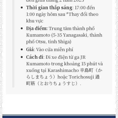
Thời gian thắp sáng
: 17:00 đến
1:00 ngày hôm sau *Thay đổi theo
khu vực
Địa điểm:
Trung tâm thành phố
Kumamoto (5-35 Yanagasaki, thành
phố Otsu, tỉnh Shiga)
Giá
: Vào cửa miễn phí
Cách đi
: Đi xe điện từ ga JR
Kumamoto trong khoảng 15 phút và
xuống tại Karashimacho 辛島町（か
らしまちょう）hoặc Torichosuji 通
町筋（とおりちょうすじ）.