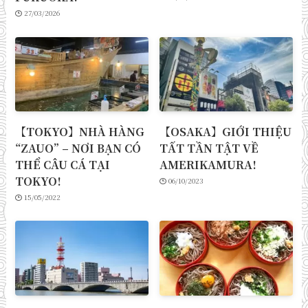
27/03/2026
【TOKYO】NHÀ HÀNG
【OSAKA】GIỚI THIỆU
“ZAUO” – NƠI BẠN CÓ
TẤT TẦN TẬT VỀ
THỂ CÂU CÁ TẠI
AMERIKAMURA!
TOKYO!
06/10/2023
15/05/2022