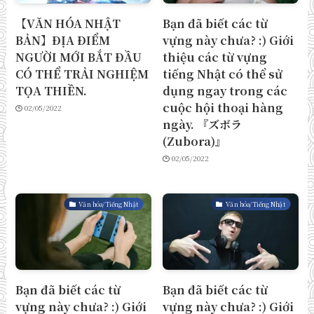
【VĂN HÓA NHẬT
Bạn đã biết các từ
BẢN】ĐỊA ĐIỂM
vựng này chưa? :) Giới
NGƯỜI MỚI BẮT ĐẦU
thiệu các từ vựng
CÓ THỂ TRẢI NGHIỆM
tiếng Nhật có thể sử
TỌA THIỀN.
dụng ngay trong các
cuộc hội thoại hàng
02/05/2022
ngày. 『ズボラ
(Zubora)』
02/05/2022
Văn hóa/Tiếng Nhật
Văn hóa/Tiếng Nhật
Bạn đã biết các từ
Bạn đã biết các từ
vựng này chưa? :) Giới
vựng này chưa? :) Giới