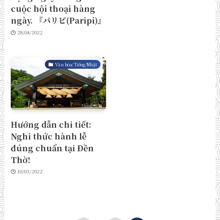
cuộc hội thoại hàng
ngày. 『パリピ(Paripi)』
28/04/2022
Văn hóa/Tiếng Nhật
Hướng dẫn chi tiết:
Nghi thức hành lễ
đúng chuẩn tại Đền
Thờ!
10/03/2022