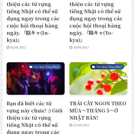
thiệu các từ vựng
thiệu các từ vựng
tiếng Nhật có thể sử
tiếng Nhật có thể sử
dụng ngay trong các
dụng ngay trong các
cuộc hội thoại hàng
cuộc hội thoại hàng
ngày. 『陰キャ(In-
ngày. 『陽キャ(Yo-
kya)』
kya)』
01/05/2022
30/04/2022
Văn hóa/Tiếng Nhật
Văn hóa/Tiếng Nhật
Bạn đã biết các từ
TRÁI CÂY NGON THEO
vựng này chưa? :) Giới
MÙA～THÁNG 5～Ở
thiệu các từ vựng
NHẬT BẢN!
tiếng Nhật có thể sử
23/04/2022
dụng ngay trong các