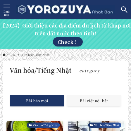
Danh
mục
【2024】Giới thiệu các địa điểm du lịch từ khắp nơi
trên đất nước theo tỉnh!
Check！
ホーム
Văn hóa/Tiếng Nhật
Văn hóa/Tiếng Nhật
– category –
Bài báo mới
Bài viết nổi bật
Văn hóa/Tiếng Nhật
Văn hóa/Tiếng Nhật