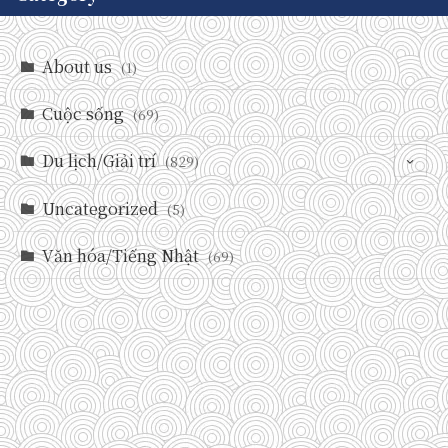
About us
(1)
Cuộc sống
(69)
Du lịch/Giải trí
(829)
Uncategorized
(146)
(5)
(71)
Văn hóa/Tiếng Nhật
(69)
(237)
(588)
(29)
(27)