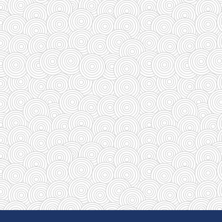
(110)
(185)
(29)
(128)
(33)
(33)
(35)
(58)
(95)
(83)
(39)