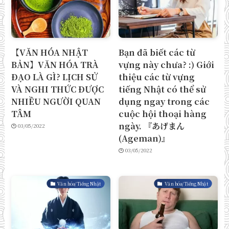
【VĂN HÓA NHẬT
Bạn đã biết các từ
BẢN】VĂN HÓA TRÀ
vựng này chưa? :) Giới
ĐẠO LÀ GÌ? LỊCH SỬ
thiệu các từ vựng
VÀ NGHI THỨC ĐƯỢC
tiếng Nhật có thể sử
NHIỀU NGƯỜI QUAN
dụng ngay trong các
TÂM
cuộc hội thoại hàng
ngày. 『あげまん
03/05/2022
(Ageman)』
03/05/2022
Văn hóa/Tiếng Nhật
Văn hóa/Tiếng Nhật