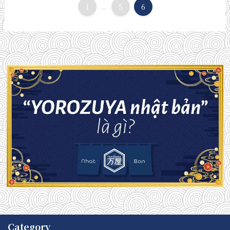
1
...
5
6
Category