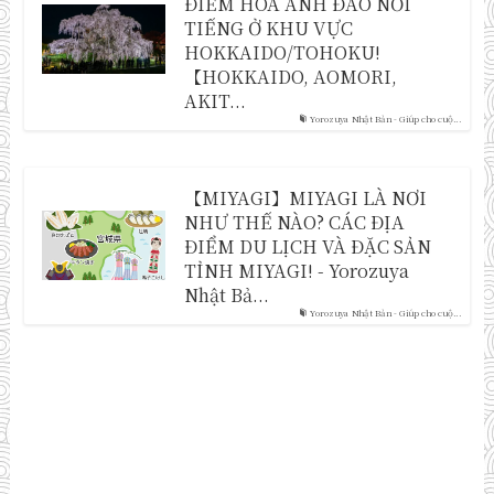
ĐIỂM HOA ANH ĐÀO NỔI
TIẾNG Ở KHU VỰC
HOKKAIDO/TOHOKU!
【HOKKAIDO, AOMORI,
AKIT...
Yorozuya Nhật Bản - Giúp cho cuộ...
【MIYAGI】MIYAGI LÀ NƠI
NHƯ THẾ NÀO? CÁC ĐỊA
ĐIỂM DU LỊCH VÀ ĐẶC SẢN
TỈNH MIYAGI! - Yorozuya
Nhật Bả...
Yorozuya Nhật Bản - Giúp cho cuộ...