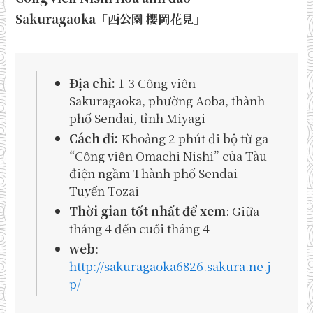
Sakuragaoka「西公園 櫻岡花見」
Địa chỉ:
1-3 Công viên
Sakuragaoka, phường Aoba, thành
phố Sendai, tỉnh Miyagi
Cách đi:
Khoảng 2 phút đi bộ từ ga
“Công viên Omachi Nishi” của Tàu
điện ngầm Thành phố Sendai
Tuyến Tozai
Thời gian tốt nhất để xem
: Giữa
tháng 4 đến cuối tháng 4
web
:
http://sakuragaoka6826.sakura.ne.j
p/