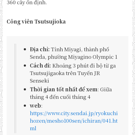
360 cây ổn định.
Công viên Tsutsujioka
Địa chỉ:
Tỉnh Miyagi, thành phố
Senda, phường Miyagino Olympic 1
Cách đi:
Khoảng 3 phút đi bộ từ ga
Tsutsujigaoka trên Tuyến JR
Senseki
Thời gian tốt nhất để xem
: Giữa
tháng 4 đến cuối tháng 4
web
:
https://www.city.sendai.jp/ryokuchi
hozen/mesho100sen/ichiran/041.ht
ml