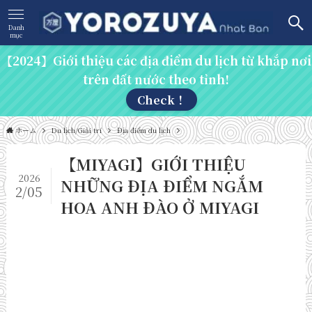
Danh
mục
【2024】Giới thiệu các địa điểm du lịch từ khắp nơi
trên đất nước theo tỉnh!
Check！
ホーム
Du lịch/Giải trí
Địa điểm du lịch
【MIYAGI】GIỚI THIỆU
2026
NHỮNG ĐỊA ĐIỂM NGẮM
2/05
HOA ANH ĐÀO Ở MIYAGI