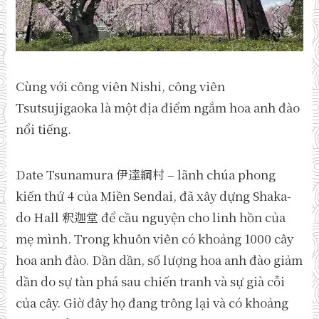
Cùng với công viên Nishi, công viên
Tsutsujigaoka là một địa điểm ngắm hoa anh đào
nổi tiếng.
Date Tsunamura 伊達綱村 – lãnh chúa phong
kiến ​​thứ 4 của Miền Sendai, đã xây dựng Shaka-
do Hall 釈迦堂 để cầu nguyện cho linh hồn của
mẹ mình. Trong khuôn viên có khoảng 1000 cây
hoa anh đào. Dần dần, số lượng hoa anh đào giảm
dần do sự tàn phá sau chiến tranh và sự già cỗi
của cây. Giờ đây họ đang trông lại và có khoảng