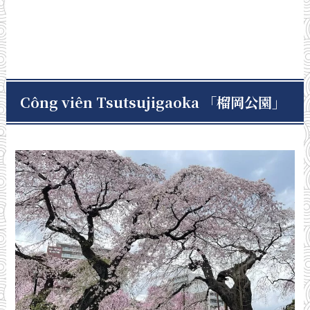
Công viên Tsutsujigaoka 「榴岡公園
」