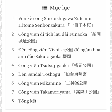
Mục lục
Ven kè sông Shiroishigawa Zutsumi
Hitome Senbonzakura 「一目千本桜」
Công viên di tích lâu đài Funaoka 「船岡
城址公園」
Đến công viên Nishi 西公園 để ngắm hoa
anh đào Sakuragaoka 櫻岡
Công viên Tsutsujigaoka 「榴岡公園」
Đền Sendai Toshogu 「仙台東照宮」
Công viên Mikamine 「三神峯公園」
Công viên Takamoriyama 「高森山公園」
Tổng kết