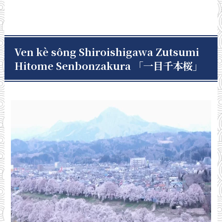
Ven kè sông Shiroishigawa Zutsumi
Hitome Senbonzakura 「一目千本桜
」