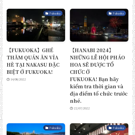
Fukuoka
Fukuoka
【FUKUOKA】GHÉ
【HANABI 2024】
THĂM QUÁN ĂN VỈA
NHỮNG LỄ HỘI PHÁO
HÈ TẠI NAKASU ĐẶC
HOA SẼ ĐƯỢC TỔ
BIỆT Ở FUKUOKA!
CHỨC Ở
FUKUOKA! Bạn hãy
14/08/2022
kiểm tra thời gian và
địa điểm tổ chức trước
nhé.
22/07/2022
Fukuoka
Fukuoka