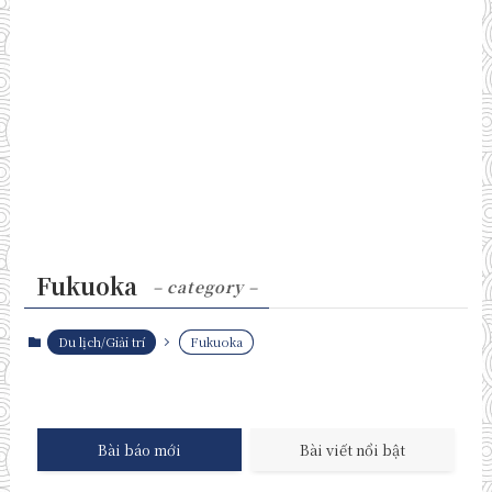
Fukuoka
– category –
Du lịch/Giải trí
Fukuoka
Bài báo mới
Bài viết nổi bật