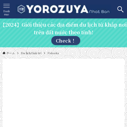
Danh
mục
【2024】Giới thiệu các địa điểm du lịch từ khắp nơi
trên đất nước theo tỉnh!
Check！
ホーム
Du lịch/Giải trí
Fukuoka