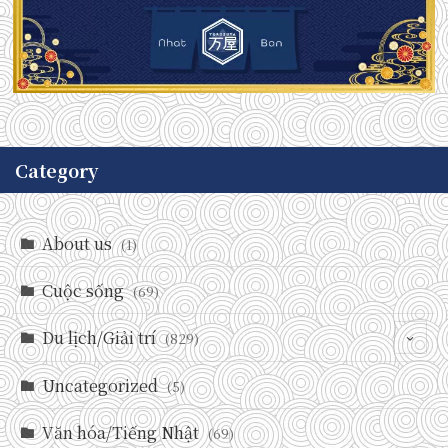
Category
About us
(1)
Cuộc sống
(69)
Du lịch/Giải trí
(829)
Uncategorized
(146)
(5)
(71)
Văn hóa/Tiếng Nhật
(69)