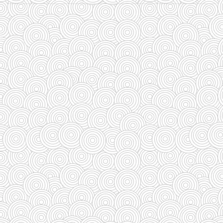
(237)
(588)
(29)
(27)
(110)
(185)
(29)
(128)
(33)
(33)
(35)