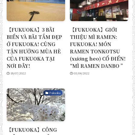
【FUKUOKA】3 BÃI
【FUKUOKA】GIỚI
BIỂN VÀ BÃI TẮM ĐẸP
THIỆU MÌ RAMEN:
Ở FUKUOKA! CÙNG
FUKUOKA! MÓN
TẬN HƯỞNG MÙA HÈ
RAMEN TONKOTSU
CỦA FUKUOKA TẠI
(xương heo) CỔ ĐIỂN!
NƠI ĐÂY!
“MÌ RAMEN DANBO ”
18/07/2022
03/04/2022
Fukuoka
【FUKUOKA】CÔNG