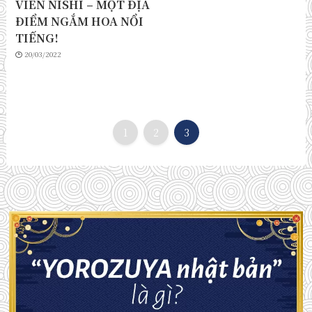
VIÊN NISHI – MỘT ĐỊA
ĐIỂM NGẮM HOA NỔI
TIẾNG!
20/03/2022
1
2
3