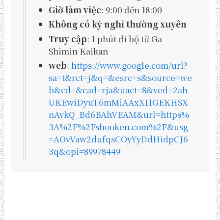
Giờ làm việc
: 9:00 đến 18:00
Không có kỳ nghỉ thường xuyên
Truy cập
: 1 phút đi bộ từ Ga
Shimin Kaikan
web
:
https://www.google.com/url?
sa=t&rct=j&q=&esrc=s&source=we
b&cd=&cad=rja&uact=8&ved=2ah
UKEwiDyuT6mMiAAxXI1GEKHSX
nAvkQ_Bd6BAhVEAM&url=https%
3A%2F%2Fshooken.com%2F&usg
=AOvVaw2dufqsCOyYyDdHidpCJ6
3q&opi=89978449