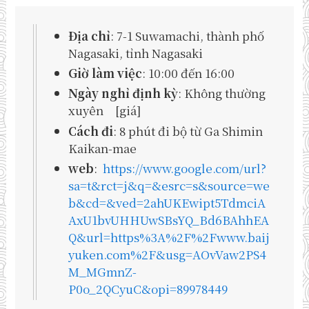
Địa chỉ
: 7-1 Suwamachi, thành phố
Nagasaki, tỉnh Nagasaki
Giờ làm việc
: 10:00 đến 16:00
Ngày nghỉ định kỳ
: Không thường
xuyên [giá]
Cách đi
: 8 phút đi bộ từ Ga Shimin
Kaikan-mae
web
:
https://www.google.com/url?
sa=t&rct=j&q=&esrc=s&source=we
b&cd=&ved=2ahUKEwipt5TdmciA
AxU1bvUHHUwSBsYQ_Bd6BAhhEA
Q&url=https%3A%2F%2Fwww.baij
yuken.com%2F&usg=AOvVaw2PS4
M_MGmnZ-
P0o_2QCyuC&opi=89978449