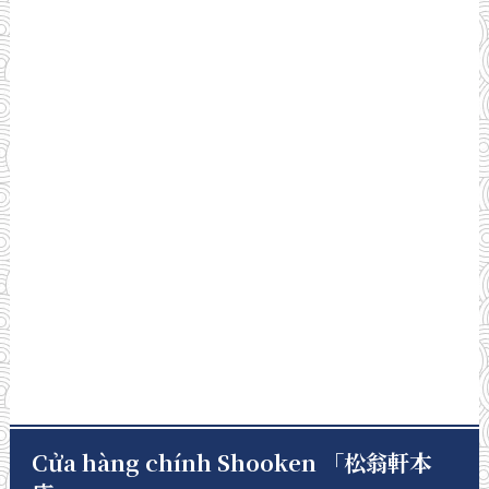
Cửa hàng chính Shooken 「松翁軒本