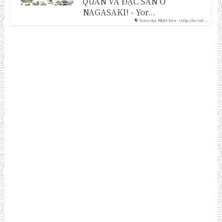
QUAN VÀ ĐẶC SẢN Ở
NAGASAKI! - Yor...
Yorozuya Nhật Bản - Giúp cho cuộ...