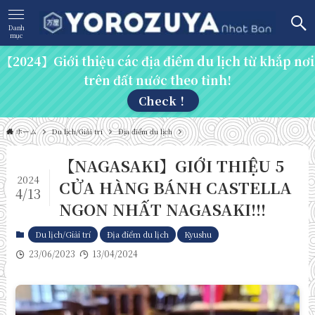
Danh
mục
【2024】Giới thiệu các địa điểm du lịch từ khắp nơi
trên đất nước theo tỉnh!
Check！
ホーム
Du lịch/Giải trí
Địa điểm du lịch
【NAGASAKI】GIỚI THIỆU 5
2024
CỬA HÀNG BÁNH CASTELLA
4/13
NGON NHẤT NAGASAKI!!!
Du lịch/Giải trí
Địa điểm du lịch
Kyushu
23/06/2023
13/04/2024