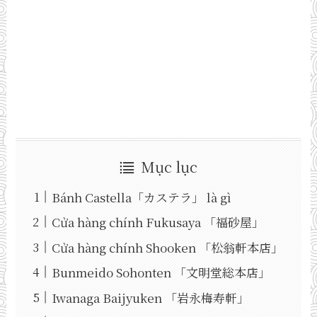
Mục lục
Bánh Castella「カステラ」 là gì
Cửa hàng chính Fukusaya 「福砂屋」
Cửa hàng chính Shooken 「松翁軒本店」
Bunmeido Sohonten 「文明堂総本店」
Iwanaga Baijyuken 「岩永梅寿軒」