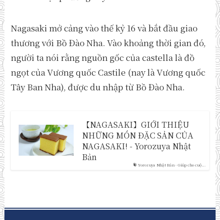
Nagasaki mở cảng vào thế kỷ 16 và bắt đầu giao
thương với Bồ Đào Nha. Vào khoảng thời gian đó,
người ta nói rằng nguồn gốc của castella là đồ
ngọt của Vương quốc Castile (nay là Vương quốc
Tây Ban Nha), được du nhập từ Bồ Đào Nha.
【NAGASAKI】GIỚI THIỆU
NHỮNG MÓN ĐẶC SẢN CỦA
NAGASAKI! - Yorozuya Nhật
Bản
Yorozuya Nhật Bản - Giúp cho cuộ...