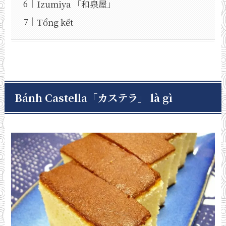
Izumiya 「和泉屋」
Tổng kết
B
ánh Castella「カステラ」 là gì