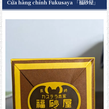
Cửa hàng chính Fukusaya
「福砂屋」