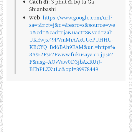
Cách đi
: 3 phút đi bộ từ Ga
Shianbashi
web
:
https://www.google.com/url?
sa=t&rct=j&q=&esrc=s&source=we
b&cd=&cad=rja&uact=8&ved=2ah
UKEwjx49PVmMiAAxUUcPUHHU-
KBCYQ_Bd6BAh9EAM&url=https%
3A%2F%2Fwww.fukusaya.co.jp%2
F&usg=AOvVaw0D3jbAxRUiJ-
BEhPLZXuLc&opi=89978449