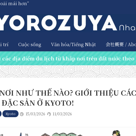
hoải mái hơn”
 trí
Cuộc sống
Văn hóa/Tiếng Nhật
会社概要 / Abo
các địa điểm du lịch từ khắp nơi trên đất nước theo 
ƠI NHƯ THẾ NÀO? GIỚI THIỆU CÁ
 ĐẶC SẢN Ở KYOTO!
Kyoto
15/03/2026
11/03/2026