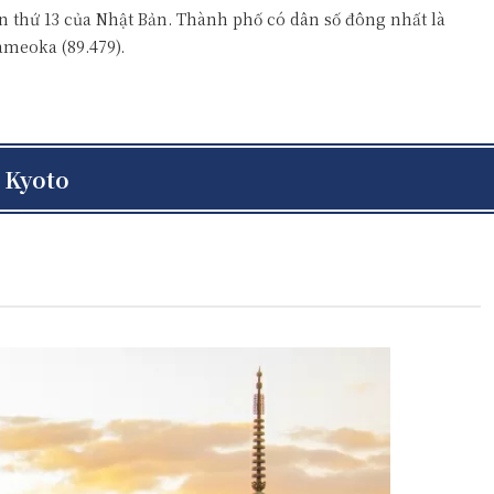
lớn thứ 13 của Nhật Bản. Thành phố có dân số đông nhất là
Kameoka (89.479).
 ở Kyoto