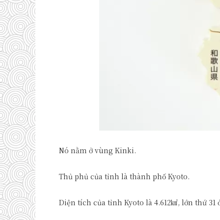
Nó nằm ở vùng Kinki.
Thủ phủ của tỉnh là thành phố Kyoto.
Diện tích của tỉnh Kyoto là 4.612㎢, lớn thứ 31 