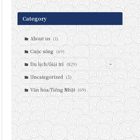
Category
About us
(1)
Cuộc sống
(69)
Du lịch/Giải trí
(829)
(146)
Uncategorized
(5)
(71)
Văn hóa/Tiếng Nhật
(69)
(237)
(588)
(29)
(27)