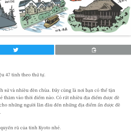
ệu 47 tỉnh theo thứ tự.
ch sử và nhiều đền chùa. Đây cũng là nơi bạn có thể tận
 thăm vào thời điểm nào. Có rất nhiều địa điểm được đề
t cho những người lần đầu đến những địa điểm ẩn được đề
.
quyến rũ của tỉnh Kyoto nhé.