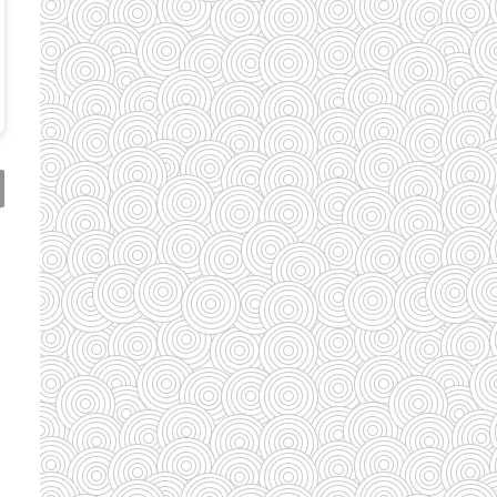
(110)
(185)
(29)
(128)
(33)
(33)
(35)
(58)
(95)
(83)
(39)