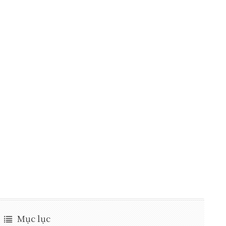
Mục lục