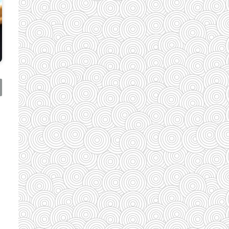
(110)
(185)
(29)
(128)
(33)
(33)
(35)
(58)
(95)
(83)
(39)