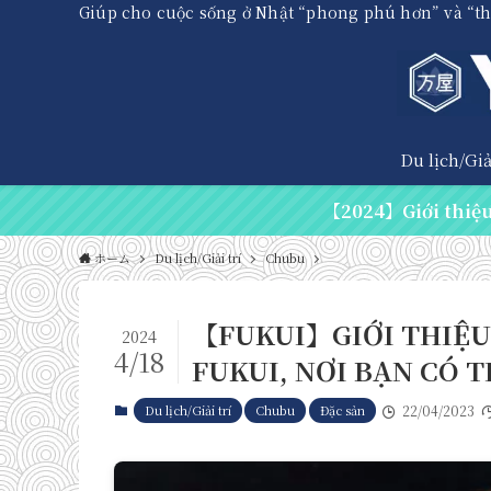
Giúp cho cuộc sống ở Nhật “phong phú hơn” và “t
Du lịch/Giải
【2024】Giới thiệu 
ホーム
Du lịch/Giải trí
Chubu
【FUKUI】GIỚI THIỆU
2024
4/18
FUKUI, NƠI BẠN CÓ 
Du lịch/Giải trí
Chubu
Đặc sản
22/04/2023