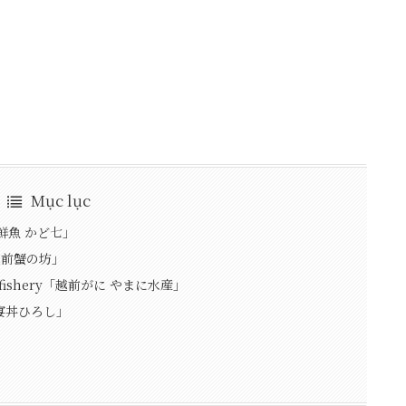
Mục lục
i)「鮮魚 かど七」
u「越前蟹の坊」
ani fishery「越前がに やまに水産」
i「鮮宴丼ひろし」