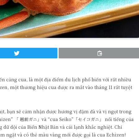
ến cảng cua, là một địa điểm du lịch phổ biến với rất nhiều
zen, một thương hiệu cua được ra mắt vào tháng 11 rất tuyệt
, bạn sẽ cảm nhận được hương vị đậm đà và vị ngọt trong
 Echizen” 「 越前ガニ」và “cua Seiko”「セイコガニ」 nổi tiếng của
dữ dội của Biển Nhật Bản và cái lạnh khắc nghiệt. Chỉ
m ngặt và có thẻ màu vàng mới được gọi là cua Echizen!