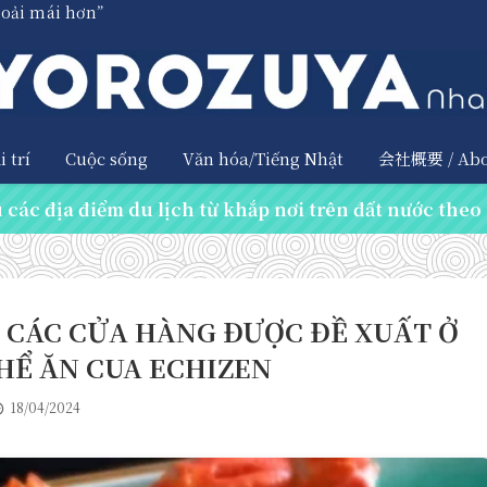
hoải mái hơn”
 trí
Cuộc sống
Văn hóa/Tiếng Nhật
会社概要 / Abo
các địa điểm du lịch từ khắp nơi trên đất nước theo 
 CÁC CỬA HÀNG ĐƯỢC ĐỀ XUẤT Ở
THỂ ĂN CUA ECHIZEN
18/04/2024