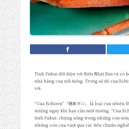
Tỉnh Fukui đối diện với Biển Nhật Bản và có b
nhà hàng cua nổi tiếng. Trong số đó cua Echi
vời.
“Cua Echizen”「越前ガニ」 là loại cua nhiều thịt
miệng ngay khi bạn cắn một miếng. “Cua
tỉnh Fukui, chúng sống trong những con sóng 
những con cua vượt qua các tiêu chuẩn nghiê