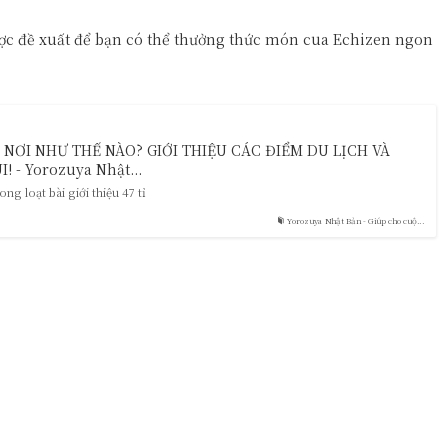
ợc đề xuất để bạn có thể thưởng thức món cua Echizen ngon
NƠI NHƯ THẾ NÀO? GIỚI THIỆU CÁC ĐIỂM DU LỊCH VÀ
 - Yorozuya Nhật...
ong loạt bài giới thiệu 47 tỉ
Yorozuya Nhật Bản - Giúp cho cuộ...