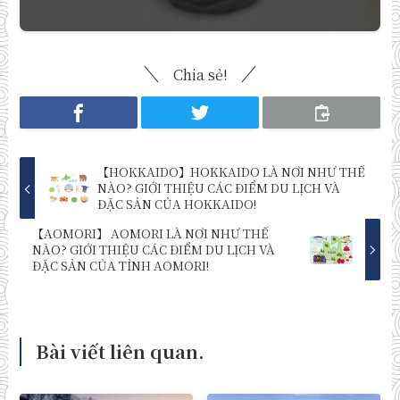
Chia sẻ!
【HOKKAIDO】HOKKAIDO LÀ NƠI NHƯ THẾ
NÀO? GIỚI THIỆU CÁC ĐIỂM DU LỊCH VÀ
ĐẶC SẢN CỦA HOKKAIDO!
【AOMORI】 AOMORI LÀ NƠI NHƯ THẾ
NÀO? GIỚI THIỆU CÁC ĐIỂM DU LỊCH VÀ
ĐẶC SẢN CỦA TỈNH AOMORI!
Bài viết liên quan.