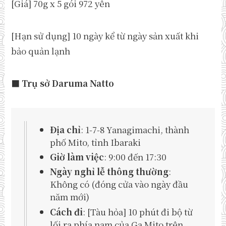
[Giá] 70g x 5 gói 972 yên
[Hạn sử dụng] 10 ngày kể từ ngày sản xuất khi
bảo quản lạnh
■ Trụ sở Daruma Natto
Địa chỉ
: 1-7-8 Yanagimachi, thành
phố Mito, tỉnh Ibaraki
Giờ làm việc
: 9:00 đến 17:30
Ngày nghỉ lễ thông thường
:
Không có (đóng cửa vào ngày đầu
năm mới)
Cách đi
: [Tàu hỏa] 10 phút đi bộ từ
lối ra phía nam của Ga Mito trên