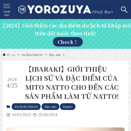
Danh
mục
【2024】Giới thiệu các địa điểm du lịch từ khắp nơi
trên đất nước theo tỉnh!
Check！
ホーム
Du lịch/Giải trí
Đặc sản
【IBARAKI】GIỚI THIỆU
LỊCH SỬ VÀ ĐẶC ĐIỂM CỦA
2024
4/25
MITO NATTO CHO ĐẾN CÁC
SẢN PHẨM LÀM TỪ NATTO!
Du lịch/Giải trí
Đặc sản
Kanto
14/03/2023
25/04/2024