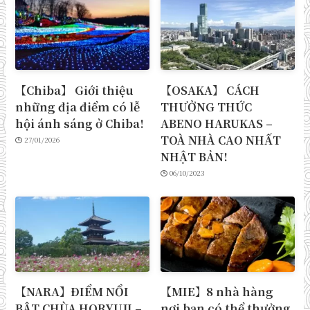
【Chiba】 Giới thiệu
【OSAKA】 CÁCH
những địa điểm có lễ
THƯỞNG THỨC
hội ánh sáng ở Chiba!
ABENO HARUKAS –
TOÀ NHÀ CAO NHẤT
27/01/2026
NHẬT BẢN!
06/10/2023
【NARA】ĐIỂM NỔI
【MIE】8 nhà hàng
BẬT CHÙA HORYUJI –
nơi bạn có thể thưởng