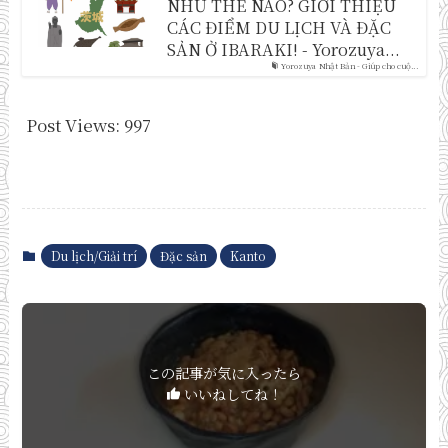
NHƯ THẾ NÀO? GIỚI THIỆU
CÁC ĐIỂM DU LỊCH VÀ ĐẶC
SẢN Ở IBARAKI! - Yorozuya...
Yorozuya Nhật Bản - Giúp cho cuộ...
Post Views:
997
Du lịch/Giải trí
Đặc sản
Kanto
この記事が気に入ったら
いいねしてね！