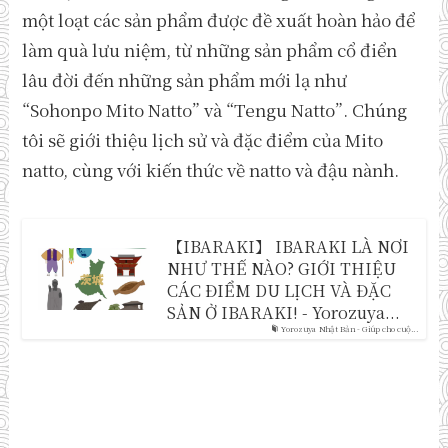
một loạt các sản phẩm được đề xuất hoàn hảo để
làm quà lưu niệm, từ những sản phẩm cổ điển
lâu đời đến những sản phẩm mới lạ như
“Sohonpo Mito Natto” và “Tengu Natto”. Chúng
tôi sẽ giới thiệu lịch sử và đặc điểm của Mito
natto, cùng với kiến ​​thức về natto và đậu nành.
【IBARAKI】 IBARAKI LÀ NƠI
NHƯ THẾ NÀO? GIỚI THIỆU
CÁC ĐIỂM DU LỊCH VÀ ĐẶC
SẢN Ở IBARAKI! - Yorozuya...
Yorozuya Nhật Bản - Giúp cho cuộ...