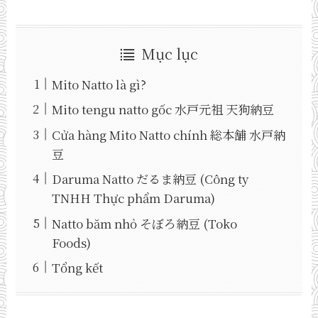
Mục lục
Mito Natto là gì?
Mito tengu natto gốc 水戸元祖 天狗納豆
Cửa hàng Mito Natto chính 総本舗 水戸納
豆
Daruma Natto だるま納豆 (Công ty
TNHH Thực phẩm Daruma)
Natto băm nhỏ そぼろ納豆 (Toko
Foods)
Tổng kết