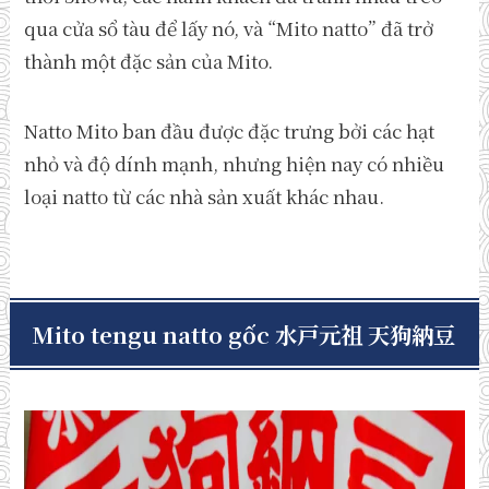
qua cửa sổ tàu để lấy nó, và “Mito natto” đã trở
thành một đặc sản của Mito.
Natto Mito ban đầu được đặc trưng bởi các hạt
nhỏ và độ dính mạnh, nhưng hiện nay có nhiều
loại natto từ các nhà sản xuất khác nhau.
Mito tengu natto gốc 水戸元祖 天狗納豆