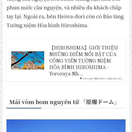
phun nước cầu nguyện, và nhiều du khách chắp
tay lại. Ngoài ra, bên Heiwa-dori còn có Bảo tàng
Tưởng niệm Hòa bình Hiroshima.
【HIROSHIMA】GIỚI THIỆU
NHỮNG ĐIỂM NỔI BẬT CỦA
CÔNG VIÊN TƯỞNG NIỆM
HÒA BÌNH HIROSHIMA -
Yorozuya Nh...
Yorozuya Nhật Bản - Giúp cho cuộ...
Mái vòm bom nguyên tử 「原爆ドーム
」