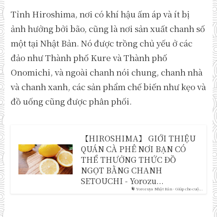
Tỉnh Hiroshima, nơi có khí hậu ấm áp và ít bị
ảnh hưởng bởi bão, cũng là nơi sản xuất chanh số
một tại Nhật Bản. Nó được trồng chủ yếu ở các
đảo như Thành phố Kure và Thành phố
Onomichi, và ngoài chanh nói chung, chanh nhà
và chanh xanh, các sản phẩm chế biến như kẹo và
đồ uống cũng được phân phối.
【HIROSHIMA】 GIỚI THIỆU
QUÁN CÀ PHÊ NƠI BẠN CÓ
THỂ THƯỞNG THỨC ĐỒ
NGỌT BẰNG CHANH
SETOUCHI - Yorozu...
Yorozuya Nhật Bản - Giúp cho cuộ...