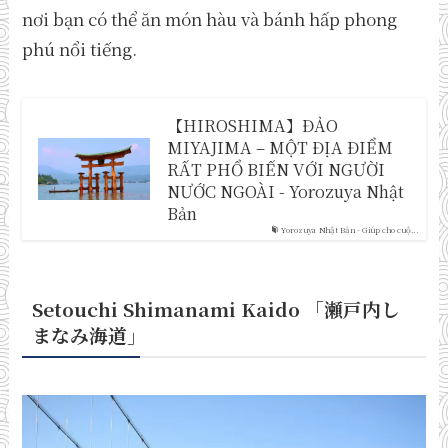
nơi bạn có thể ăn món hàu và bánh hấp phong
phú nổi tiếng.
【HIROSHIMA】ĐẢO
MIYAJIMA – MỘT ĐỊA ĐIỂM
RẤT PHỔ BIẾN VỚI NGƯỜI
NƯỚC NGOÀI - Yorozuya Nhật
Bản
Yorozuya Nhật Bản - Giúp cho cuộ...
Setouchi Shimanami Kaido 「瀬戸内し
まなみ海道
」