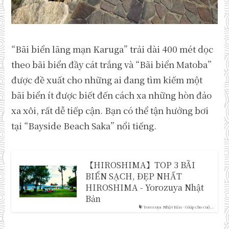
“Bãi biển lãng mạn Karuga” trải dài 400 mét dọc
theo bãi biển đầy cát trắng và “Bãi biển Matoba”
được đề xuất cho những ai đang tìm kiếm một
bãi biển ít được biết đến cách xa những hòn đảo
xa xôi, rất dễ tiếp cận. Bạn có thể tận hưởng bơi
tại “Bayside Beach Saka” nổi tiếng.
【HIROSHIMA】TOP 3 BÃI
BIỂN SẠCH, ĐẸP NHẤT
HIROSHIMA - Yorozuya Nhật
Bản
Yorozuya Nhật Bản - Giúp cho cuộ...