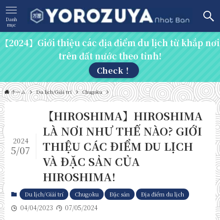
Danh
mục
【2024】Giới thiệu các địa điểm du lịch từ khắp nơi
trên đất nước theo tỉnh!
Check！
ホーム
Du lịch/Giải trí
Chugoku
【HIROSHIMA】HIROSHIMA
LÀ NƠI NHƯ THẾ NÀO? GIỚI
2024
THIỆU CÁC ĐIỂM DU LỊCH
5/07
VÀ ĐẶC SẢN CỦA
HIROSHIMA!
Du lịch/Giải trí
Chugoku
Đặc sản
Địa điểm du lịch
04/04/2023
07/05/2024