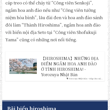
cáp treo có thể chảy từ “Công viên Senkoji”,
ngắm hoa anh đào nếu như “Công viên tưởng
niệm hòa bình”, lâu đài đen và hoa anh đào sánh
đôi làm “Thành Hiroshima”, ngắm hoa anh đào
với biển nội địa Seto tại “Công viên Shofukuji
Yama” cũng có những nơi nổi tiếng.
【HIROSHIMA】NHỮNG ĐỊA
ĐIỂM NGẮM HOA ANH ĐÀO
Ở TỈNH HIROSHIMA! -
Yorozuya Nhật Bản
Yorozuya Nhật Bản - Giúp cho cuộ...
Bãi biển hiroshima