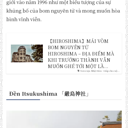
giới vào năm 1996 như một biểu tượng của sự
khủng bố của bom nguyên tử và mong muốn hòa
bình vĩnh viễn.
【HIROSHIMA】MÁI VÒM
BOM NGUYÊN TỬ
HIROSHIMA – ĐỊA ĐIỂM MÀ
KHI TRƯỞNG THÀNH VẪN
MUỐN GHÉ TỚI MỘT LẦ...
Yorozuya Nhật Bản - Giúp cho cuộ...
Đền Itsukushima 「嚴島神社
」