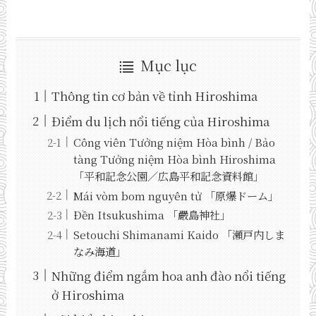
Mục lục
Thông tin cơ bản về tỉnh Hiroshima
Điểm du lịch nổi tiếng của Hiroshima
Công viên Tưởng niệm Hòa bình / Bảo
tàng Tưởng niệm Hòa bình Hiroshima
「平和記念公園／広島平和記念資料館」
Mái vòm bom nguyên tử 「原爆ドーム」
Đền Itsukushima 「嚴島神社」
Setouchi Shimanami Kaido 「瀬戸内しま
なみ海道」
Những điểm ngắm hoa anh đào nổi tiếng
ở Hiroshima