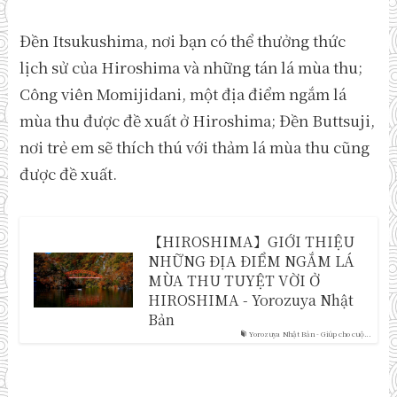
Đền Itsukushima, nơi bạn có thể thưởng thức
lịch sử của Hiroshima và những tán lá mùa thu;
Công viên Momijidani, một địa điểm ngắm lá
mùa thu được đề xuất ở Hiroshima; Đền Buttsuji,
nơi trẻ em sẽ thích thú với thảm lá mùa thu cũng
được đề xuất.
【HIROSHIMA】GIỚI THIỆU
NHỮNG ĐỊA ĐIỂM NGẮM LÁ
MÙA THU TUYỆT VỜI Ở
HIROSHIMA - Yorozuya Nhật
Bản
Yorozuya Nhật Bản - Giúp cho cuộ...