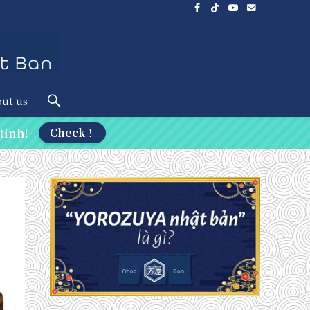
ut us
tỉnh!
Check！