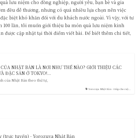
uà lưu niệm cho đồng nghiệp, người yêu, bạn bè và gia
ệm đều dễ thương, nhưng có quá nhiều lựa chọn nên việc
ặc biệt khó khăn đối với du khách nước ngoài. Vì vậy, với tư
n 100 lần, tôi muốn giới thiệu ba món quà lưu niệm kinh
được cập nhật tại thời điểm viết bài. Để biết thêm chi tiết,
ỦA NHẬT BẢN LÀ NƠI NHƯ THẾ NÀO? GIỚI THIỆU CÁC
À ĐẶC SẢN Ở TOKYO!...
tỉnh của Nhật Bản theo thứ tự,
Yorozuya Nhật Bản - Giúp cho cuộ...
 (trực tuyến) - Yorozuya Nhật Bản