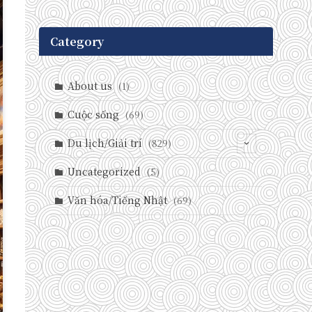
Category
About us
(1)
Cuộc sống
(69)
Du lịch/Giải trí
(829)
(146)
Uncategorized
(5)
(71)
Văn hóa/Tiếng Nhật
(69)
(237)
(588)
(29)
(27)