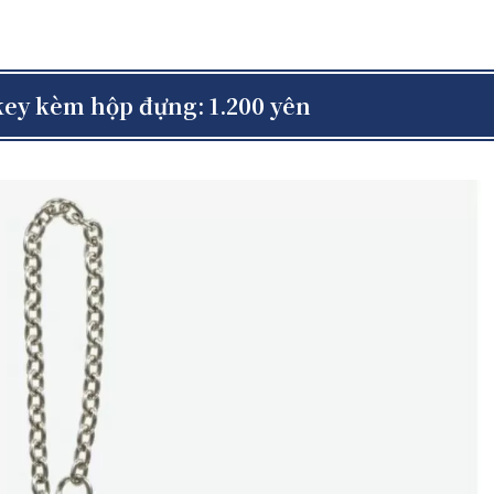
key kèm hộp đựng: 1.200 yên