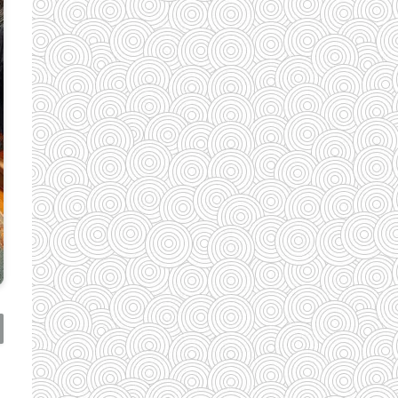
(110)
(185)
(29)
(128)
(33)
(33)
(35)
(58)
(95)
(83)
(39)