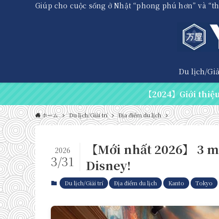
Giúp cho cuộc sống ở Nhật “phong phú hơn” và “t
Du lịch/Giải
【2024】Giới thiệu 
ホーム
Du lịch/Giải trí
Địa điểm du lịch
【Mới nhất 2026】 3 m
2026
3/31
Disney!
Du lịch/Giải trí
Địa điểm du lịch
Kanto
Tokyo