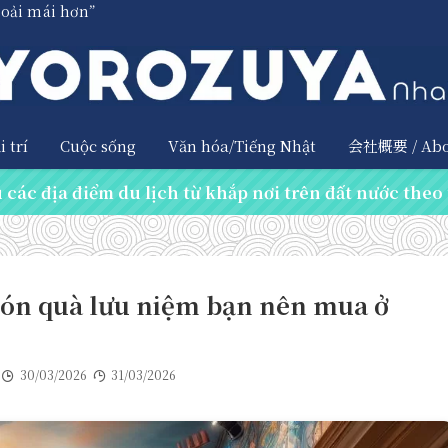
hoải mái hơn”
 trí
Cuộc sống
Văn hóa/Tiếng Nhật
会社概要 / Abo
các địa điểm du lịch từ khắp nơi trên đất nước theo 
ón quà lưu niệm bạn nên mua ở
30/03/2026
31/03/2026