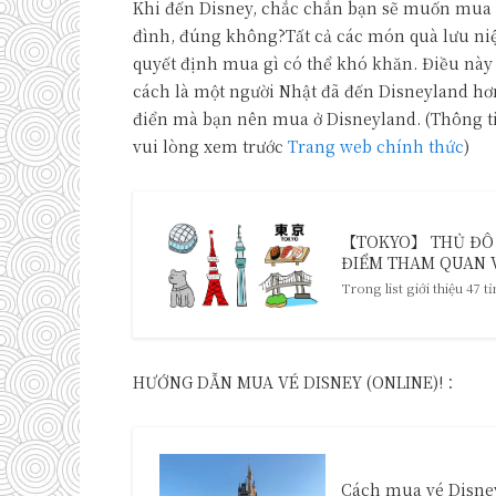
Khi đến Disney, chắc chắn bạn sẽ muốn mua q
đình, đúng không?Tất cả các món quà lưu ni
quyết định mua gì có thể khó khăn. Điều này đ
cách là một người Nhật đã đến Disneyland hơ
điển mà bạn nên mua ở Disneyland. (Thông tin 
vui lòng xem trước
Trang web chính thức
)
【TOKYO】 THỦ ĐÔ C
ĐIỂM THAM QUAN V
Trong list giới thiệu 47 
HƯỚNG DẪN MUA VÉ DISNEY (ONLINE)!：
Cách mua vé Disney