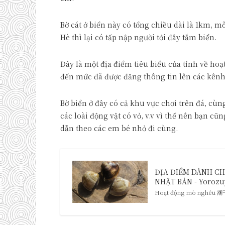
Bờ cát ở biển này có tổng chiều dài là 1km, mỗ
Hè thì lại có tấp nập người tới đây tắm biển.
Đây là một địa điểm tiêu biểu của tỉnh về hoạ
đến mức đã được đăng thông tin lên các kên
Bờ biển ở đây có cả khu vực chơi trên đá, cùng
các loài động vật có vỏ, v.v vì thế nên bạn c
dẫn theo các em bé nhỏ đi cùng.
ĐỊA ĐIỂM DÀNH CH
NHẬT BẢN - Yorozu
Hoạt động mò nghêu 潮干