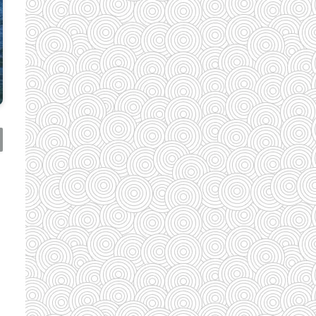
(110)
(185)
(29)
(128)
(33)
(33)
(35)
(58)
(95)
(83)
(39)