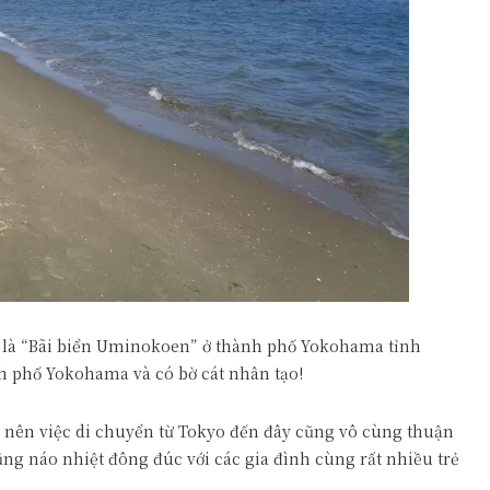
u là “Bãi biển Uminokoen” ở thành phố Yokohama tỉnh
h phố Yokohama và có bờ cát nhân tạo!
a nên việc di chuyển từ Tokyo đến đây cũng vô cùng thuận
ũng náo nhiệt đông đúc với các gia đình cùng rất nhiều trẻ