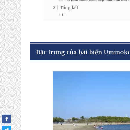
Tổng kết
Đặc trưng của bãi biển Uminok