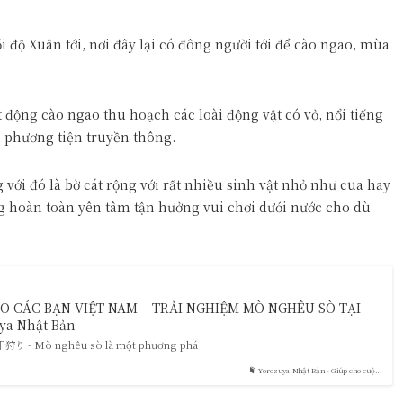
i độ Xuân tới, nơi đây lại có đông người tới để cào ngao, mùa
t động cào ngao thu hoạch các loài động vật có vỏ, nổi tiếng
h phương tiện truyền thông.
 với đó là bờ cát rộng với rất nhiều sinh vật nhỏ như cua hay
ũng hoàn toàn yên tâm tận hưởng vui chơi dưới nước cho dù
O CÁC BẠN VIỆT NAM – TRẢI NGHIỆM MÒ NGHÊU SÒ TẠI
ya Nhật Bản
狩り - Mò nghêu sò là một phương phá
Yorozuya Nhật Bản - Giúp cho cuộ...