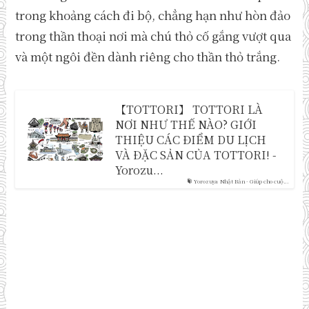
trong khoảng cách đi bộ, chẳng hạn như hòn đảo
trong thần thoại nơi mà chú thỏ cố gắng vượt qua
và một ngôi đền dành riêng cho thần thỏ trắng.
【TOTTORI】 TOTTORI LÀ
NƠI NHƯ THẾ NÀO? GIỚI
THIỆU CÁC ĐIỂM DU LỊCH
VÀ ĐẶC SẢN CỦA TOTTORI! -
Yorozu...
Yorozuya Nhật Bản - Giúp cho cuộ...