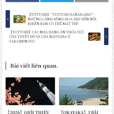
【TOTTORI】 “TOTTORI HANAKAIRO” -
NHỮNG CÁNH ĐỒNG HOA ĐẸP ĐẾN NỖI
KHIẾN BẠN CÓ THỂ MẤT TRÍ!
【TOTTORI】CÁC NHÀ HÀNG ĂN THỎA SỨC
CUA TUYẾT ĐỎ VÀ CUA MATSUBA Ở
SAKAIMINATO
Bài viết liên quan.
【2026】GIỚI THIỆU
【OKAYAKA】3 BÃI