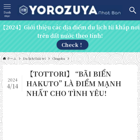
Danh
mục
【2024】Giới thiệu các địa điểm du lịch từ khắp nơi
trên đất nước theo tỉnh!
Check！
ホーム
Du lịch/Giải trí
Chugoku
【TOTTORI】 “BÃI BIỂN
2024
HAKUTO” LÀ ĐIỂM MẠNH
4/14
NHẤT CHO TÌNH YÊU!