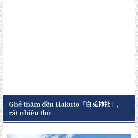
Ghé thăm đền Hakuto
「白兎神社」
,
rất nhiều thỏ