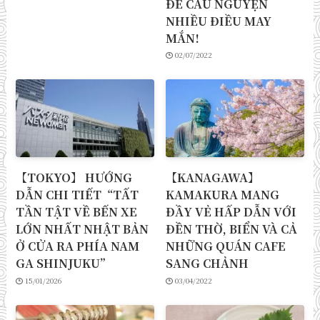
ĐỂ CẦU NGUYỆN
NHIỀU ĐIỀU MAY
MẮN!
02/07/2022
【TOKYO】 HƯỚNG
【KANAGAWA】
DẪN CHI TIẾT “TẤT
KAMAKURA MANG
TẦN TẬT VỀ BẾN XE
ĐẦY VẺ HẤP DẪN VỚI
LỚN NHẤT NHẬT BẢN
ĐỀN THỜ, BIỂN VÀ CẢ
Ở CỬA RA PHÍA NAM
NHỮNG QUÁN CAFE
GA SHINJUKU”
SANG CHẢNH
15/01/2026
03/04/2022