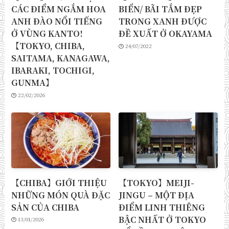
CÁC ĐIỂM NGẮM HOA
BIỂN/ BÃI TẮM ĐẸP
ANH ĐÀO NỔI TIẾNG
TRONG XANH ĐƯỢC
Ở VÙNG KANTO!
ĐỀ XUẤT Ở OKAYAMA
【TOKYO, CHIBA,
24/07/2022
SAITAMA, KANAGAWA,
IBARAKI, TOCHIGI,
GUNMA】
22/02/2026
【CHIBA】GIỚI THIỆU
【TOKYO】MEIJI-
NHỮNG MÓN QUÀ ĐẶC
JINGU – MỘT ĐỊA
SẢN CỦA CHIBA
ĐIỂM LINH THIÊNG
BẬC NHẤT Ở TOKYO
13/01/2026