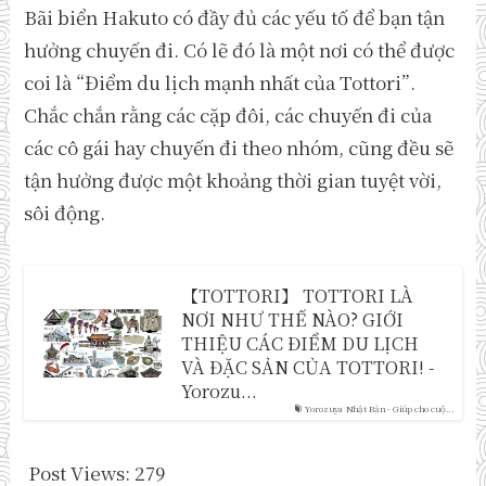
Bãi biển Hakuto có đầy đủ các yếu tố để bạn tận
hưởng chuyến đi. Có lẽ đó là một nơi có thể được
coi là “Điểm du lịch mạnh nhất của Tottori”.
Chắc chắn rằng các cặp đôi, các chuyến đi của
các cô gái hay chuyến đi theo nhóm, cũng đều sẽ
tận hưởng được một khoảng thời gian tuyệt vời,
sôi động.
【TOTTORI】 TOTTORI LÀ
NƠI NHƯ THẾ NÀO? GIỚI
THIỆU CÁC ĐIỂM DU LỊCH
VÀ ĐẶC SẢN CỦA TOTTORI! -
Yorozu...
Yorozuya Nhật Bản - Giúp cho cuộ...
Post Views:
279