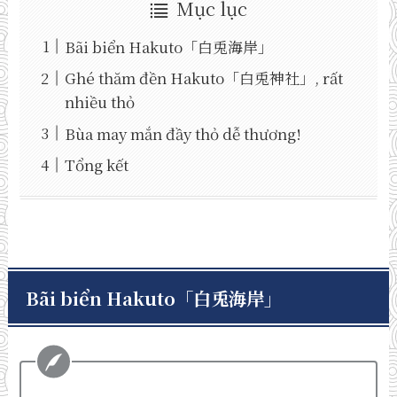
Mục lục
Bãi biển Hakuto「白兎海岸」
Ghé thăm đền Hakuto「白兎神社」, rất
nhiều thỏ
Bùa may mắn đầy thỏ dễ thương!
Tổng kết
Bãi biển Hakuto「白兎海岸」