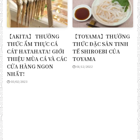
【AKITA】 THƯỞNG
【TOYAMA】THƯỞNG
THỨC ẨM THỰC CÁ
THỨC ĐẶC SẢN TINH
CÁT HATAHATA! GIỚI
TẾ SHIROEBI CỦA
THIỆU MÙA CÁ VÀ CÁC
TOYAMA
CỬA HÀNG NGON
01/12/2022
NHẤT!
03/02/2023