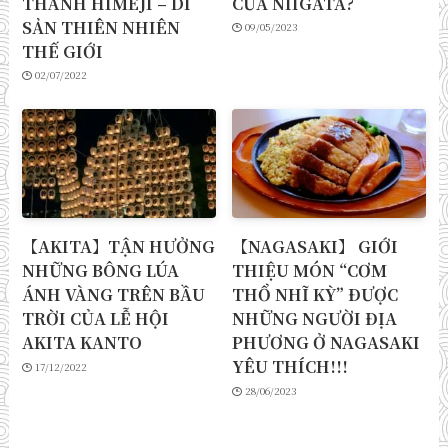
THÀNH HIMEJI – DI
CỦA NIIGATA?
SẢN THIÊN NHIÊN
09/05/2023
THẾ GIỚI
02/07/2022
【AKITA】TẬN HƯỞNG
【NAGASAKI】 GIỚI
NHỮNG BÔNG LÚA
THIỆU MÓN “CƠM
ÁNH VÀNG TRÊN BẦU
THỔ NHĨ KỲ” ĐƯỢC
TRỜI CỦA LỄ HỘI
NHỮNG NGƯỜI ĐỊA
AKITA KANTO
PHƯƠNG Ở NAGASAKI
YÊU THÍCH!!!
17/12/2022
28/06/2023