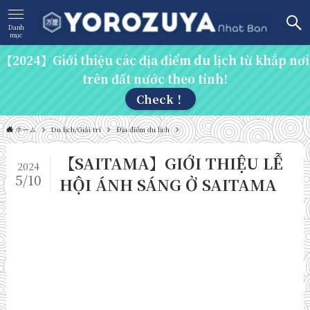
Danh
mục
【2024】Giới thiệu các địa điểm du lịch từ khắp nơi
trên đất nước theo tỉnh!
Check！
ホーム
Du lịch/Giải trí
Địa điểm du lịch
【SAITAMA】GIỚI THIỆU LỄ
2024
5/10
HỘI ÁNH SÁNG Ở SAITAMA