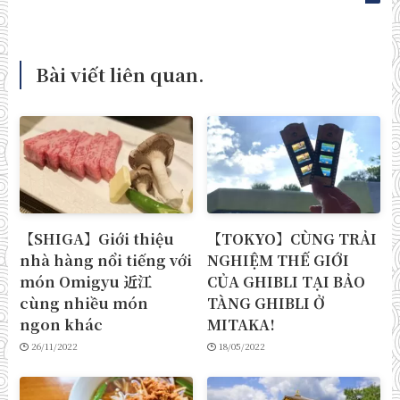
Bài viết liên quan.
【SHIGA】Giới thiệu
【TOKYO】CÙNG TRẢI
nhà hàng nổi tiếng với
NGHIỆM THẾ GIỚI
món Omigyu 近江
CỦA GHIBLI TẠI BẢO
cùng nhiều món
TÀNG GHIBLI Ở
ngon khác
MITAKA!
26/11/2022
18/05/2022