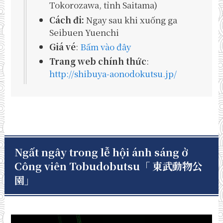
Tokorozawa, tỉnh Saitama)
Cách đi:
Ngay sau khi xuống ga
Seibuen Yuenchi
Giá vé
:
Bấm vào đây
Trang web chính thức
:
http://shibuya-aonodokutsu.jp/
Ngất ngây trong lễ hội ánh sáng ở
Công viên Tobudobutsu
「
東武動物公
園」