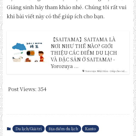
Giáng sinh hãy tham khảo nhé. Chúng tôi rất vui
khi bài viết này có thể giúp ích cho bạn.
【SAITAMA】SAITAMA LÀ
NƠI NHƯ THẾ NÀO? GIỚI
THIỆU CÁC ĐIỂM DU LỊCH
VÀ ĐẶC SẢN Ở SAITAMA! -
Yorozuya ...
Yorozuya Nhật Bản - Giúp cho cuộ...
Post Views:
354
Du lịch/Giải trí
Địa điểm du lịch
Kanto