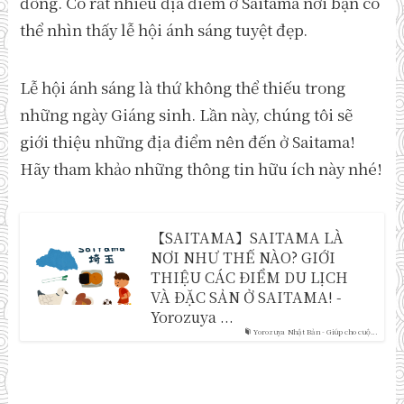
đông. Có rất nhiều địa điểm ở Saitama nơi bạn có
thể nhìn thấy lễ hội ánh sáng tuyệt đẹp.
Lễ hội ánh sáng là thứ không thể thiếu trong
những ngày Giáng sinh. Lần này, chúng tôi sẽ
giới thiệu những địa điểm nên đến ở Saitama!
Hãy tham khảo những thông tin hữu ích này nhé!
【SAITAMA】SAITAMA LÀ
NƠI NHƯ THẾ NÀO? GIỚI
THIỆU CÁC ĐIỂM DU LỊCH
VÀ ĐẶC SẢN Ở SAITAMA! -
Yorozuya ...
Yorozuya Nhật Bản - Giúp cho cuộ...