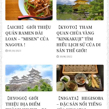
【AICHI】 GIỚI THIỆU
【KYOTO】THAM
QUÁN RAMEN ĐÀI
QUAN CHÙA VÀNG
LOAN – “MISEN” CỦA
“KINKAKUJI” TÌM
NAGOYA！
HIỂU LỊCH SỬ CỦA DI
SẢN THẾ GIỚI!
05/10/2023
30/06/2022
【HYOGO】GIỚI
【NIGATA】 HEGISOBA
THIỆU ĐỊA ĐIỂM
– ĐẶC SẢN NỔI TIẾNG