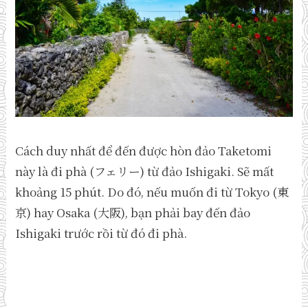
Cách duy nhất để đến được hòn đảo Taketomi
này là đi phà (フェリー) từ đảo Ishigaki. Sẽ mất
khoảng 15 phút. Do đó, nếu muốn đi từ Tokyo (東
京) hay Osaka (大阪), bạn phải bay đến đảo
Ishigaki trước rồi từ đó đi phà.