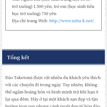
trở xuống) 1.500 yên, trẻ em (học sinh tiểu
học trở xuống) 750 yên
Địa chỉ trang Web:
http://www.nitta-k.net/
Tổng kết
Đảo Taketomi được rất nhiều du khách yêu thích
với các chuyến đi trong ngày. Tuy nhiên, không
thể ngắm hoàng hôn và bình minh trừ khi bạn ở
lại qua đêm. Hãy ở tại một khách sạn đẹp và tận
hưởng trọn vẹn phong cảnh tuyệt đẹp từ hòn đảo