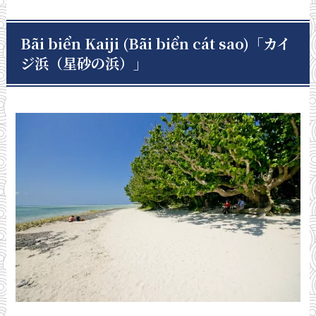
Bãi biển Kaiji (Bãi biển cát sao)「カイ
ジ浜（星砂の浜）」