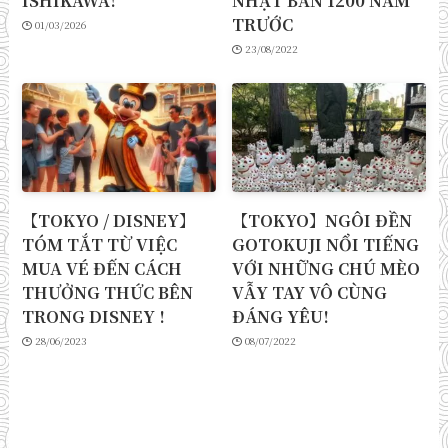
ISHIKAWA!
NHẬT BẢN 1200 NĂM
TRƯỚC
01/03/2026
23/08/2022
【TOKYO / DISNEY】
【TOKYO】NGÔI ĐỀN
TÓM TẮT TỪ VIỆC
GOTOKUJI NỔI TIẾNG
MUA VÉ ĐẾN CÁCH
VỚI NHỮNG CHÚ MÈO
THƯỞNG THỨC BÊN
VẪY TAY VÔ CÙNG
TRONG DISNEY !
ĐÁNG YÊU!
28/06/2023
08/07/2022