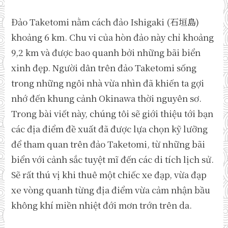
Đảo Taketomi nằm cách đảo Ishigaki (石垣島)
khoảng 6 km. Chu vi của hòn đảo này chỉ khoảng
9,2 km và được bao quanh bởi những bãi biển
xinh đẹp. Người dân trên đảo Taketomi sống
trong những ngôi nhà vừa nhìn đã khiến ta gợi
nhớ đến khung cảnh Okinawa thời nguyên sơ.
Trong bài viết này, chúng tôi sẽ giới thiệu tới bạn
các địa điểm đề xuất đã được lựa chọn kỹ lưỡng
để tham quan trên đảo Taketomi, từ những bãi
biển với cảnh sắc tuyệt mĩ đến các di tích lịch sử.
Sẽ rất thú vị khi thuê một chiếc xe đạp, vừa đạp
xe vòng quanh từng địa điểm vừa cảm nhận bầu
không khí miền nhiệt đới mơn trớn trên da.