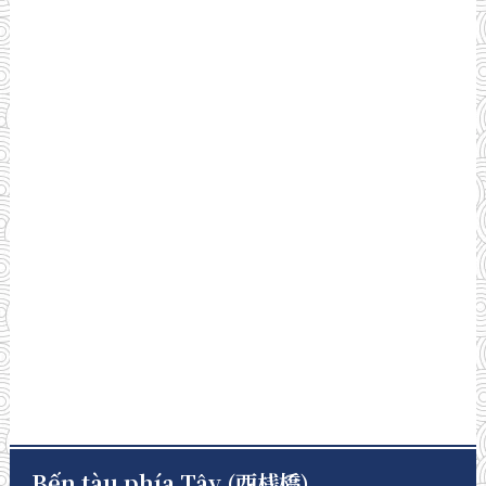
Bến tàu phía Tây (西桟橋)