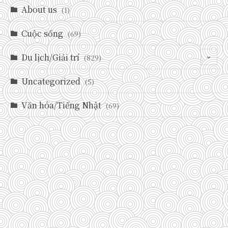
About us
(1)
Cuộc sống
(69)
Du lịch/Giải trí
(829)
Uncategorized
(146)
(5)
(71)
Văn hóa/Tiếng Nhật
(69)
(237)
(588)
(29)
(27)
(110)