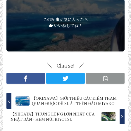
この記事が気に入ったら
いいねしてね！
Chia sẻ!
【OKINAWA】GIỚI THIỆU CÁC ĐIỂM THAM
QUAN ĐƯỢC ĐỀ XUẤT TRÊN ĐẢO MIYAKO!
【NIIGATA】THUNG LŨNG LỚN NHẤT CỦA
NHẬT BẢN - HẺM NÚI KIYOTSU