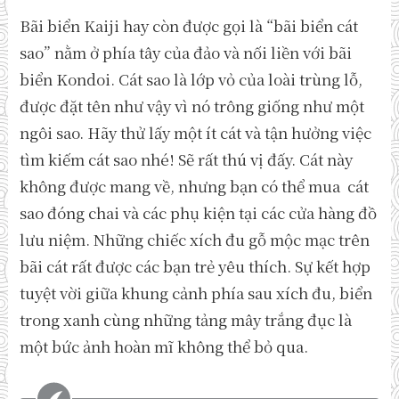
Bãi biển Kaiji hay còn được gọi là “bãi biển cát
sao” nằm ở phía tây của đảo và nối liền với bãi
biển Kondoi. Cát sao là lớp vỏ của loài trùng lỗ,
được đặt tên như vậy vì nó trông giống như một
ngôi sao. Hãy thử lấy một ít cát và tận hưởng việc
tìm kiếm cát sao nhé! Sẽ rất thú vị đấy. Cát này
không được mang về, nhưng bạn có thể mua cát
sao đóng chai và các phụ kiện tại các cửa hàng đồ
lưu niệm. Những chiếc xích đu gỗ mộc mạc trên
bãi cát rất được các bạn trẻ yêu thích. Sự kết hợp
tuyệt vời giữa khung cảnh phía sau xích đu, biển
trong xanh cùng những tảng mây trắng đục là
một bức ảnh hoàn mĩ không thể bỏ qua.