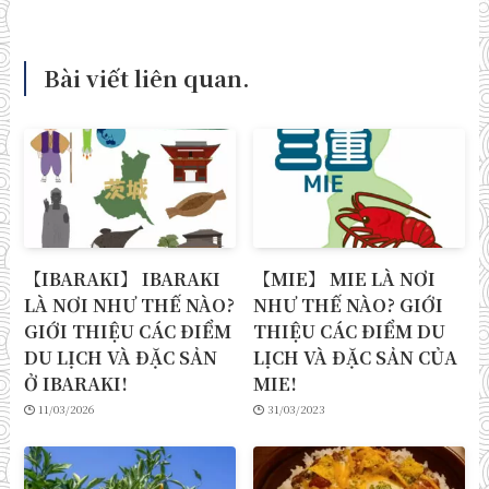
Bài viết liên quan.
【IBARAKI】 IBARAKI
【MIE】 MIE LÀ NƠI
LÀ NƠI NHƯ THẾ NÀO?
NHƯ THẾ NÀO? GIỚI
GIỚI THIỆU CÁC ĐIỂM
THIỆU CÁC ĐIỂM DU
DU LỊCH VÀ ĐẶC SẢN
LỊCH VÀ ĐẶC SẢN CỦA
Ở IBARAKI!
MIE!
11/03/2026
31/03/2023