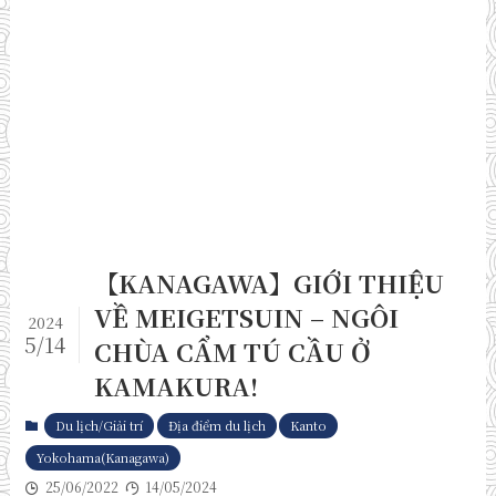
【KANAGAWA】GIỚI THIỆU
VỀ MEIGETSUIN – NGÔI
2024
5/14
CHÙA CẨM TÚ CẦU Ở
KAMAKURA!
Du lịch/Giải trí
Địa điểm du lịch
Kanto
Yokohama(Kanagawa)
25/06/2022
14/05/2024