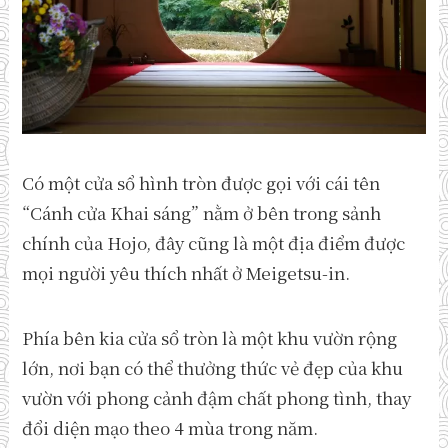
Có một cửa sổ hình tròn được gọi với cái tên
“Cánh cửa Khai sáng” nằm ở bên trong sảnh
chính của Hojo, đây cũng là một địa điểm được
mọi người yêu thích nhất ở Meigetsu-in.
Phía bên kia cửa sổ tròn là một khu vườn rộng
lớn, nơi bạn có thể thưởng thức vẻ đẹp của khu
vườn với phong cảnh đậm chất phong tình, thay
đổi diện mạo theo 4 mùa trong năm.