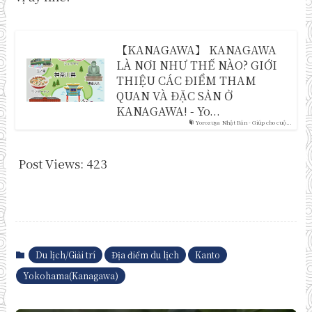
【KANAGAWA】 KANAGAWA
LÀ NƠI NHƯ THẾ NÀO? GIỚI
THIỆU CÁC ĐIỂM THAM
QUAN VÀ ĐẶC SẢN Ở
KANAGAWA! - Yo...
Yorozuya Nhật Bản - Giúp cho cuộ...
Post Views:
423
Du lịch/Giải trí
Địa điểm du lịch
Kanto
Yokohama(Kanagawa)