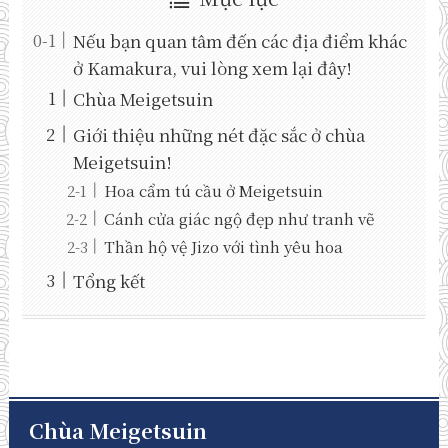
Nếu bạn quan tâm đến các địa điểm khác
ở Kamakura, vui lòng xem lại đây!
Chùa Meigetsuin
Giới thiệu những nét đặc sắc ở chùa
Meigetsuin!
Hoa cẩm tú cầu ở Meigetsuin
Cánh cửa giác ngộ đẹp như tranh vẽ
Thần hộ vệ Jizo với tình yêu hoa
Tổng kết
Chùa Meigetsuin