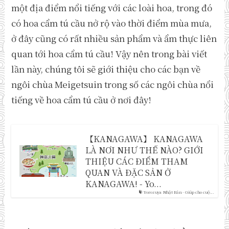
một địa điểm nổi tiếng với các loài hoa, trong đó
có hoa cẩm tú cầu nở rộ vào thời điểm mùa mưa,
ở đây cũng có rất nhiều sản phẩm và ẩm thực liên
quan tới hoa cẩm tú cầu! Vậy nên trong bài viết
lần này, chúng tôi sẽ giới thiệu cho các bạn về
ngôi chùa Meigetsuin trong số các ngôi chùa nổi
tiếng về hoa cẩm tú cầu ở nơi đây!
【KANAGAWA】 KANAGAWA
LÀ NƠI NHƯ THẾ NÀO? GIỚI
THIỆU CÁC ĐIỂM THAM
QUAN VÀ ĐẶC SẢN Ở
KANAGAWA! - Yo...
Yorozuya Nhật Bản - Giúp cho cuộ...