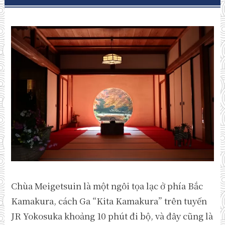
Chùa Meigetsuin là một ngôi tọa lạc ở phía Bắc
Kamakura, cách Ga “Kita Kamakura” trên tuyến
JR Yokosuka khoảng 10 phút đi bộ, và đây cũng là