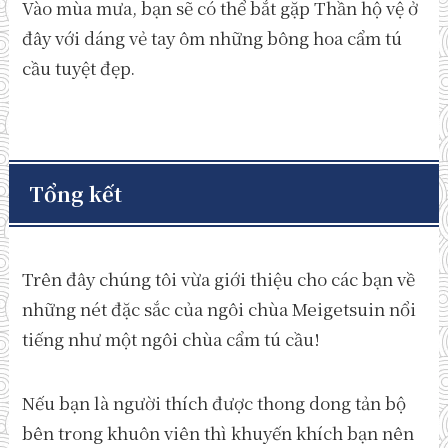
Vào mùa mưa, bạn sẽ có thể bắt gặp Thần hộ vệ ở
đây với dáng vẻ tay ôm những bông hoa cẩm tú
cầu tuyệt đẹp.
Tổng kết
Trên đây chúng tôi vừa giới thiệu cho các bạn về
những nét đặc sắc của ngôi chùa Meigetsuin nổi
tiếng như một ngôi chùa cẩm tú cầu!
Nếu bạn là người thích được thong dong tản bộ
bên trong khuôn viên thì khuyến khích bạn nên