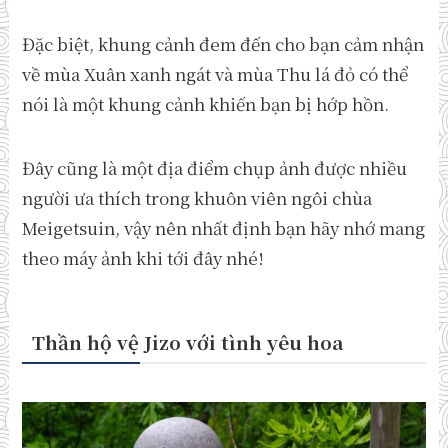
Đặc biệt, khung cảnh đem đến cho bạn cảm nhận
về mùa Xuân xanh ngát và mùa Thu lá đỏ có thể
nói là một khung cảnh khiến bạn bị hớp hồn.
Đây cũng là một địa điểm chụp ảnh được nhiều
người ưa thích trong khuôn viên ngôi chùa
Meigetsuin, vậy nên nhất định bạn hãy nhớ mang
theo máy ảnh khi tới đây nhé!
Thần hộ vệ Jizo với tình yêu hoa