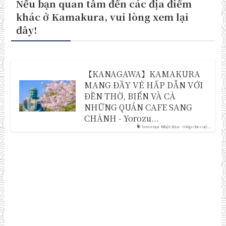
Nếu bạn quan tâm đến các địa điểm
khác ở Kamakura, vui lòng xem lại
đây!
【KANAGAWA】KAMAKURA
MANG ĐẦY VẺ HẤP DẪN VỚI
ĐỀN THỜ, BIỂN VÀ CẢ
NHỮNG QUÁN CAFE SANG
CHẢNH - Yorozu...
Yorozuya Nhật Bản - Giúp cho cuộ...