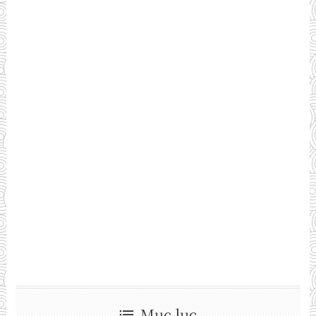
Mục lục