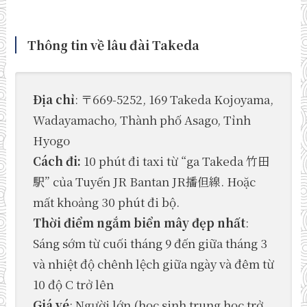
Thông tin về lâu đài Takeda
Địa chỉ
: 〒669-5252, 169 Takeda Kojoyama,
Wadayamacho, Thành phố Asago, Tỉnh
Hyogo
Cách đi:
10 phút đi taxi từ “ga Takeda 竹田
駅” của Tuyến JR Bantan JR播但線. Hoặc
mất khoảng 30 phút đi bộ.
Thời điểm ngắm biển mây đẹp nhất
:
Sáng sớm từ cuối tháng 9 đến giữa tháng 3
và nhiệt độ chênh lệch giữa ngày và đêm từ
10 độ C trở lên
Giá vé
: Người lớn (học sinh trung học trở