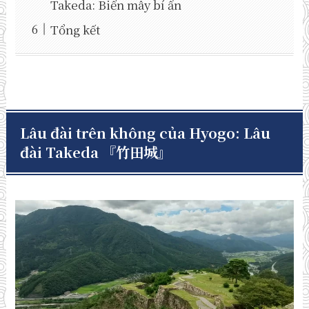
Takeda: Biển mây bí ẩn
Tổng kết
Lâu đài trên không của Hyogo: Lâu
đài Takeda
『
竹田城』