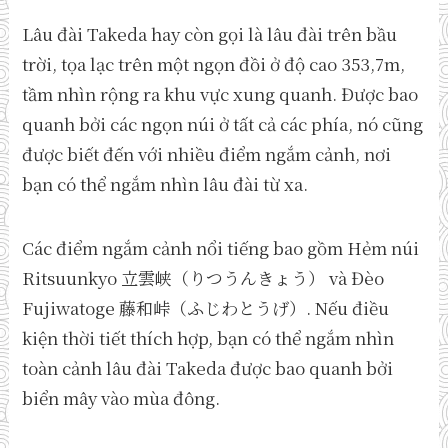
Lâu đài Takeda hay còn gọi là lâu đài trên bầu
trời, tọa lạc trên một ngọn đồi ở độ cao 353,7m,
tầm nhìn rộng ra khu vực xung quanh. Được bao
quanh bởi các ngọn núi ở tất cả các phía, nó cũng
được biết đến với nhiều điểm ngắm cảnh, nơi
bạn có thể ngắm nhìn lâu đài từ xa.
Các điểm ngắm cảnh nổi tiếng bao gồm Hẻm núi
Ritsuunkyo 立雲峡（りつうんきょう） và Đèo
Fujiwatoge 藤和峠（ふじわとうげ）. Nếu điều
kiện thời tiết thích hợp, bạn có thể ngắm nhìn
toàn cảnh lâu đài Takeda được bao quanh bởi
biển mây vào mùa đông.