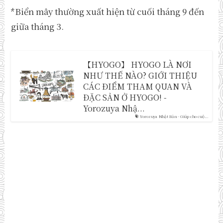
*Biển mây thường xuất hiện từ cuối tháng 9 đến
giữa tháng 3.
【HYOGO】 HYOGO LÀ NƠI
NHƯ THẾ NÀO? GIỚI THIỆU
CÁC ĐIỂM THAM QUAN VÀ
ĐẶC SẢN Ở HYOGO! -
Yorozuya Nhậ...
Yorozuya Nhật Bản - Giúp cho cuộ...