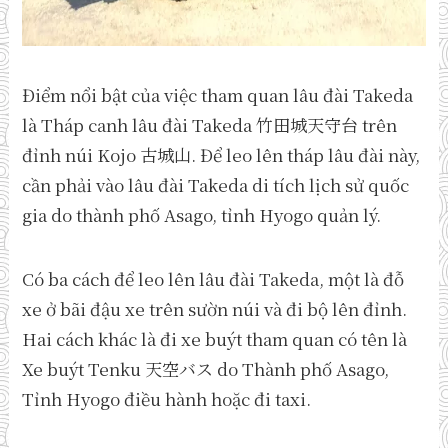
Điểm nổi bật của việc tham quan lâu đài Takeda
là Tháp canh lâu đài Takeda 竹田城天守台 trên
đỉnh núi Kojo 古城山. Để leo lên tháp lâu đài này,
cần phải vào lâu đài Takeda di tích lịch sử quốc
gia do thành phố Asago, tỉnh Hyogo quản lý.
Có ba cách để leo lên lâu đài Takeda, một là đỗ
xe ở bãi đậu xe trên sườn núi và đi bộ lên đỉnh.
Hai cách khác là đi xe buýt tham quan có tên là
Xe buýt Tenku 天空バス do Thành phố Asago,
Tỉnh Hyogo điều hành hoặc đi taxi.