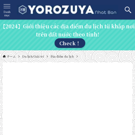
Danh
mục
【2024】Giới thiệu các địa điểm du lịch từ khắp nơi
trên đất nước theo tỉnh!
Check！
ホーム
Du lịch/Giải trí
Địa điểm du lịch