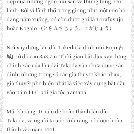
đẹp của những ngọn núi sâu và thung lũng hẻo
lánh. Bởi vì lãnh thổ trông giống như một con hổ
đang nằm xuống, nó còn được gọi là Torafusujo
hoặc Kogajo （とらふすじょう、こがじょう）.
Nơi xây dựng lâu đài Takeda là đỉnh núi Kojo 古
城山 ở độ cao 353,7m. Thời gian bắt đầu xây dựng
chính xác của lâu đài Takeda vẫn chưa được xác
định, nhưng trong số các giả thuyết khác nhau,
giả thuyết phổ biến nhất là việc xây dựng bắt đầu
vào năm 1431 bởi gia tộc Yamana.
Mất khoảng 10 năm để hoàn thành lâu đài
Takeda, và người ta ước tính rằng nó được hoàn
thành vào năm 1441.