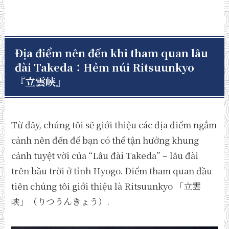
Địa điểm nên đến khi tham quan lâu
đài Takeda：Hẻm núi Ritsuunkyo
『
立雲峡
』
Từ đây, chúng tôi sẽ giới thiệu các địa điểm ngắm
cảnh nên đến để bạn có thể tận hưởng khung
cảnh tuyệt vời của “Lâu đài Takeda” – lâu đài
trên bầu trời ở tỉnh Hyogo. Điểm tham quan đầu
tiên chúng tôi giới thiệu là Ritsuunkyo 「立雲
峡」（りつうんきょう）.