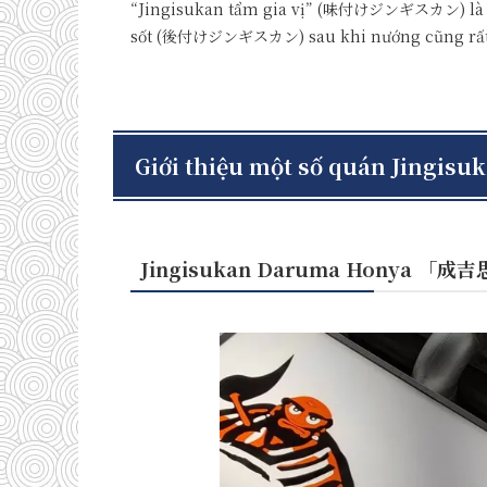
“Jingisukan tẩm gia vị” (味付けジンギスカン) là thị
sốt (後付けジンギスカン) sau khi nướng cũng rất đ
Giới thiệu một số quán Jingisu
Jingisukan Daruma Honya 「