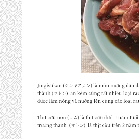
Jingisukan (ジンギスカン) là món nướng dân dã c
thành (マトン) ăn kèm cùng rất nhiều loại rau.
được làm nóng và nướng lên cùng các loại r
Thịt cừu non (ラム) là thịt cừu dưới 1 năm tuổi
trưởng thành (マトン) là thịt cừu trên 2 năm tu