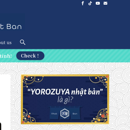
ut us
tỉnh!
Check！