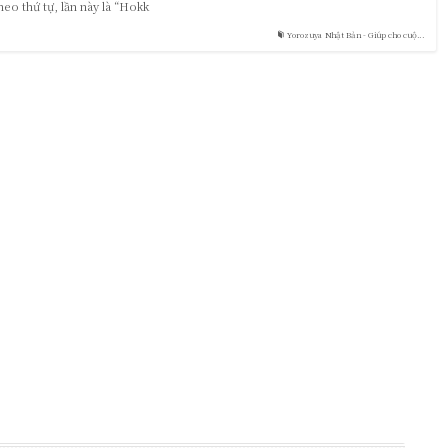
theo thứ tự, lần này là “Hokk
Yorozuya Nhật Bản - Giúp cho cuộ...