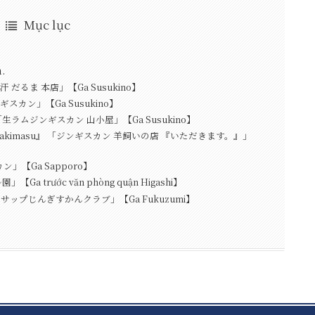
Mục lục
.
成吉思汗 だるま 本店」【Ga Susukino】
ジンギスカン」【Ga Susukino】
goya 「生ラムジンギスカン 山小屋」【Ga Susukino】
Mise『Itadakimasu』 「ジンギスカン 羊飼いの店 『いただきます。』」
スカン」【Ga Sapporo】
【Ga trước văn phòng quận Higashi】
ub 「ツキサップじんぎすかんクラブ」【Ga Fukuzumi】