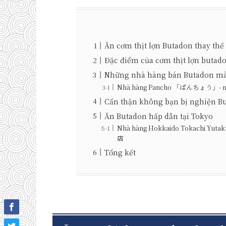
Ăn cơm thịt lợn Butadon thay th
Đặc điểm của cơm thịt lợn but
Những nhà hàng bán Butadon mà 
Nhà hàng Pancho 「ぱんちょう」- ngu
Cẩn thận không bạn bị nghiện
Ăn Butadon hấp dẫn tại Tokyo
Nhà hàng Hokkaido Tokachi 
店
Tổng kết