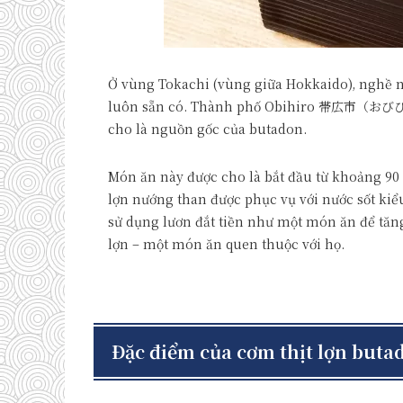
Ở vùng Tokachi (vùng giữa Hokkaido), nghề n
luôn sẵn có. Thành phố Obihiro 帯広市（おびひろ）
cho là nguồn gốc của butadon.
Món ăn này được cho là bắt đầu từ khoảng 90 
lợn nướng than được phục vụ với nước sốt kiể
sử dụng lươn đắt tiền như một món ăn để tăng
lợn – một món ăn quen thuộc với họ.
Đặc điểm của cơm thịt lợn buta