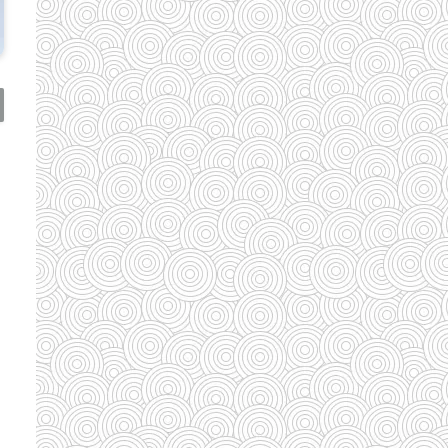
(110)
(185)
(29)
(128)
(33)
(33)
(35)
(58)
(95)
(83)
(39)