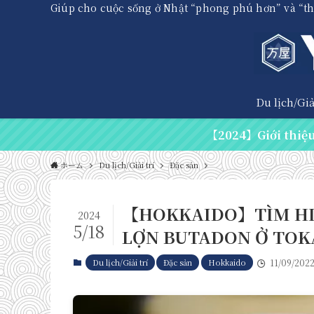
Giúp cho cuộc sống ở Nhật “phong phú hơn” và “t
Du lịch/Giải
【2024】Giới thiệu 
ホーム
Du lịch/Giải trí
Đặc sản
【HOKKAIDO】TÌM HIỂ
2024
5/18
LỢN BUTADON Ở TOK
Du lịch/Giải trí
Đặc sản
Hokkaido
11/09/202