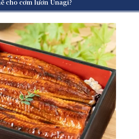
hế cho cơm lươn Unagi?