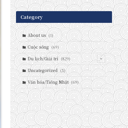
Category
About us
(1)
Cuộc sống
(69)
Du lịch/Giải trí
(829)
(146)
Uncategorized
(5)
(71)
Văn hóa/Tiếng Nhật
(69)
(237)
(588)
(29)
(27)