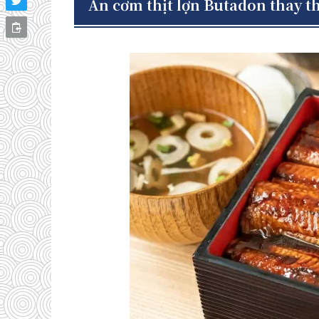
Ăn cơm thịt lợn Butadon thay t