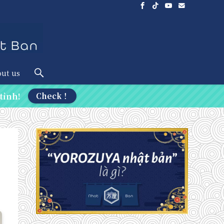
ut us
tỉnh!
Check！