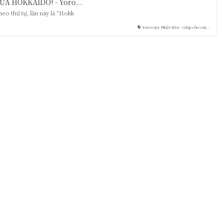
ỦA HOKKAIDO! - Yoro...
theo thứ tự, lần này là “Hokk
Yorozuya Nhật Bản - Giúp cho cuộ...