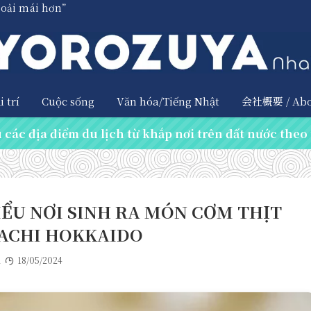
hoải mái hơn”
 trí
Cuộc sống
Văn hóa/Tiếng Nhật
会社概要 / Abo
các địa điểm du lịch từ khắp nơi trên đất nước theo 
U NƠI SINH RA MÓN CƠM THỊT
ACHI HOKKAIDO
2
18/05/2024