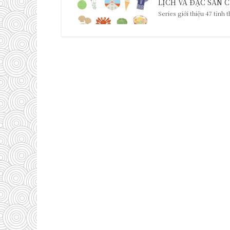
LỊCH VÀ ĐẶC SẢN C
Series giới thiệu 47 tỉnh 