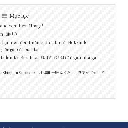
Mục lục
ế cho cơm lươn Unagi?
adon（豚丼）
bạn nên đến thưởng thức khi đi Hokkaido
ồn gốc của butadon
 Butadon No Butahage 豚丼のぶたはげ ở gần nhà ga
Yutaku Shinjuku Subnade 「北海道 十勝 ゆうたく」新宿サブナード