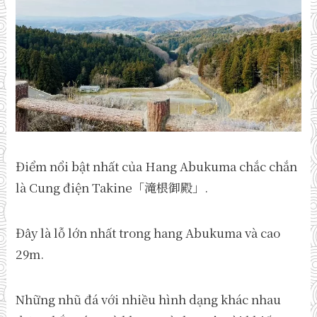
Điểm nổi bật nhất của Hang Abukuma chắc chắn
là Cung điện Takine「滝根御殿」.
Đây là lỗ lớn nhất trong hang Abukuma và cao
29m.
Những nhũ đá với nhiều hình dạng khác nhau