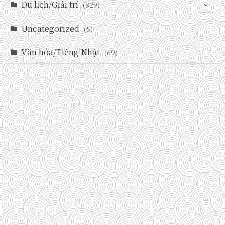
Du lịch/Giải trí
(829)
Uncategorized
(146)
(5)
(71)
Văn hóa/Tiếng Nhật
(69)
(237)
(588)
(29)
(27)
(110)
(185)
(29)
(128)