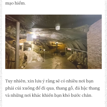
mạo hiểm.
Tuy nhiên, xin lưu ý rằng sẽ có nhiều nơi bạn
phải cúi xuống để đi qua, thang gỗ, đá bậc thang
và những nơi khác khiến bạn khó bước chân.