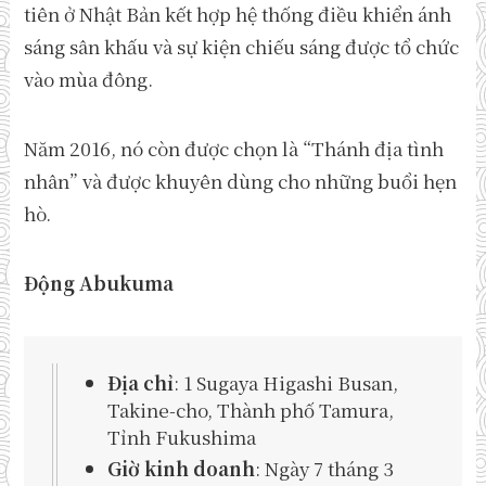
tiên ở Nhật Bản kết hợp hệ thống điều khiển ánh
sáng sân khấu và sự kiện chiếu sáng được tổ chức
vào mùa đông.
Năm 2016, nó còn được chọn là “Thánh địa tình
nhân” và được khuyên dùng cho những buổi hẹn
hò.
Động Abukuma
Địa chỉ
: 1 Sugaya Higashi Busan,
Takine-cho, Thành phố Tamura,
Tỉnh Fukushima
Giờ kinh doanh
: Ngày 7 tháng 3