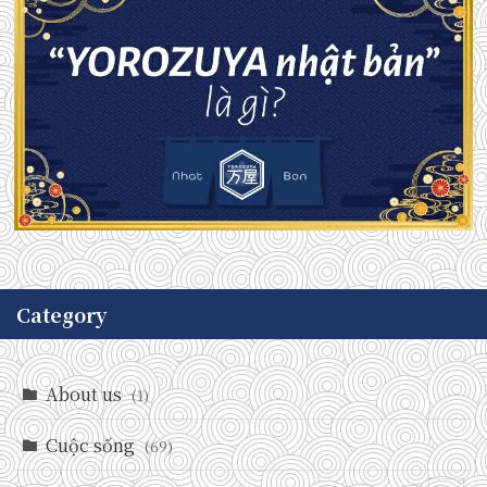
Category
About us
(1)
Cuộc sống
(69)