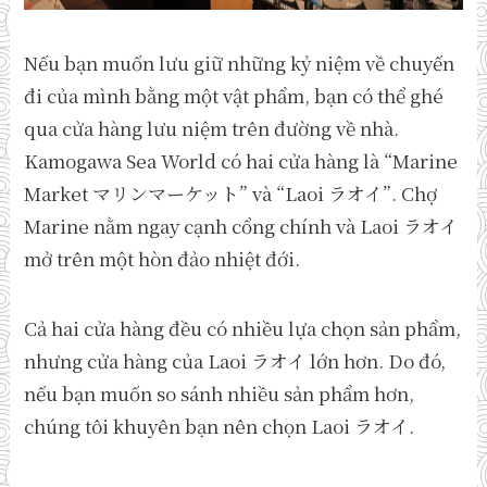
Nếu bạn muốn lưu giữ những kỷ niệm về chuyến
đi của mình bằng một vật phẩm, bạn có thể ghé
qua cửa hàng lưu niệm trên đường về nhà.
Kamogawa Sea World có hai cửa hàng là “Marine
Market マリンマーケット” và “Laoi ラオイ”. Chợ
Marine nằm ngay cạnh cổng chính và Laoi ラオイ
mở trên một hòn đảo nhiệt đới.
Cả hai cửa hàng đều có nhiều lựa chọn sản phẩm,
nhưng cửa hàng của Laoi ラオイ lớn hơn. Do đó,
nếu bạn muốn so sánh nhiều sản phẩm hơn,
chúng tôi khuyên bạn nên chọn Laoi ラオイ.