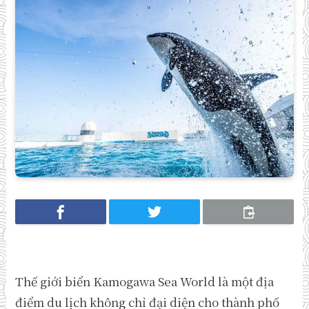
Thế giới biển Kamogawa Sea World là một địa
điểm du lịch không chỉ đại diện cho thành phố