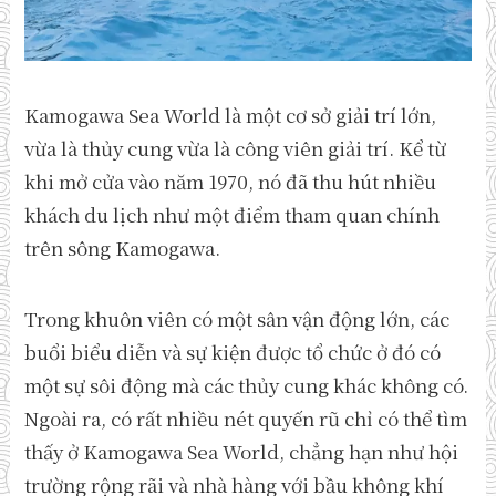
Kamogawa Sea World là một cơ sở giải trí lớn,
vừa là thủy cung vừa là công viên giải trí. Kể từ
khi mở cửa vào năm 1970, nó đã thu hút nhiều
khách du lịch như một điểm tham quan chính
trên sông Kamogawa.
Trong khuôn viên có một sân vận động lớn, các
buổi biểu diễn và sự kiện được tổ chức ở đó có
một sự sôi động mà các thủy cung khác không có.
Ngoài ra, có rất nhiều nét quyến rũ chỉ có thể tìm
thấy ở Kamogawa Sea World, chẳng hạn như hội
trường rộng rãi và nhà hàng với bầu không khí