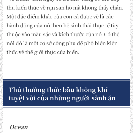
thu kiến ​​thức về rạn san hô mà không thấy chán.
Một đặc điểm khác của con cá được vẽ là các
hành động của nó theo hệ sinh thái thực tế tùy
thuộc vào màu sắc và kích thước của nó. Có thể
nói đó là một cơ sở công phu để phổ biến kiến
thức về thế giới thực của biển.
Thử thưởng thức bầu không khí
tuyệt vời của những người sành ăn
Ocean