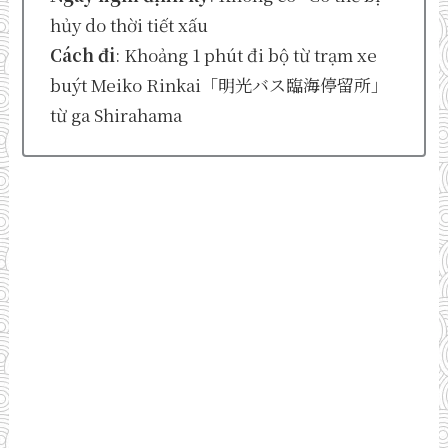
hủy do thời tiết xấu
Cách đi
: Khoảng 1 phút đi bộ từ trạm xe
buýt Meiko Rinkai「明光バス臨海停留所」
từ ga Shirahama