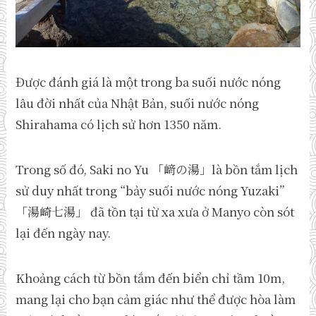
Được đánh giá là một trong ba suối nước nóng
lâu đời nhất của Nhật Bản, suối nước nóng
Shirahama có lịch sử hơn 1350 năm.
Trong số đó, Saki no Yu 「﨑の湯」là bồn tắm lịch
sử duy nhất trong “bảy suối nước nóng Yuzaki”
「湯崎七湯」 đã tồn tại từ xa xưa ở Manyo còn sót
lại đến ngày nay.
Khoảng cách từ bồn tắm đến biển chỉ tầm 10m,
mang lại cho bạn cảm giác như thể được hòa làm