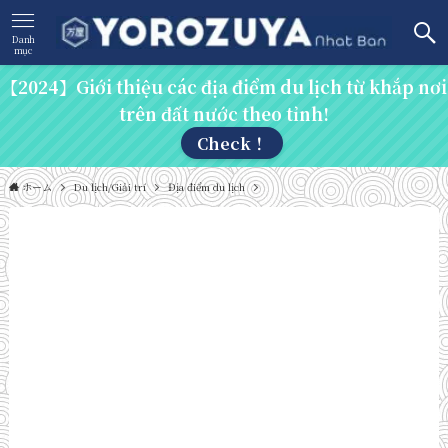
Danh
mục
【2024】Giới thiệu các địa điểm du lịch từ khắp nơi
trên đất nước theo tỉnh!
Check！
ホーム
Du lịch/Giải trí
Địa điểm du lịch