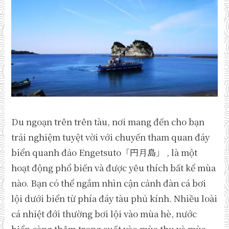
Du ngoạn trên trên tàu, nơi mang đến cho bạn
trải nghiệm tuyệt vời với chuyến tham quan đáy
biển quanh đảo Engetsuto「円月島」 , là một
hoạt động phổ biến và được yêu thích bất kể mùa
nào. Bạn có thể ngắm nhìn cận cảnh đàn cá bơi
lội dưới biển từ phía đáy tàu phủ kính. Nhiều loài
cá nhiệt đới thường bơi lội vào mùa hè, nước
biển càng thêm trong suốt vào mùa thu và mùa