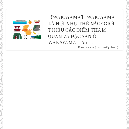
【WAKAYAMA】 WAKAYAMA
LÀ NƠI NHƯ THẾ NÀO? GIỚI
THIỆU CÁC ĐIỂM THAM
QUAN VÀ ĐẶC SẢN Ở
WAKAYAMA! - Yor...
Yorozuya Nhật Bản - Giúp cho cuộ...