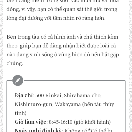
đông, vì vậy, bạn có thể quan sát thế giới trong
lòng đại dương với tầm nhìn rõ ràng hơn.
Bên trong tàu có cả hình ảnh và chú thích kèm
theo, giúp bạn dễ dàng nhận biết được loài cá
nào đang sinh sống ở vùng biển đó nếu bắt gặp
chúng.
Địa chỉ
: 500 Rinkai, Shirahama-cho,
Nishimuro-gun, Wakayama (bến tàu thủy
tinh)
Giờ làm việc
: 8:45-16:10 (giờ khởi hành)
Ngày nghỉ định kỳ
: Không có *Có thể bị