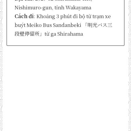
Nishimuro-gun, tỉnh Wakayama
Cách đi
: Khoảng 3 phút đi bộ từ trạm xe
buýt Meiko Bus Sandanbeki 「明光バス三
段壁停留所」từ ga Shirahama