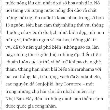
nước nóng lâu đời nhất ở xứ sở hoa anh đào. Nó
nổi tiếng với lượng nước nóng dồi dào và chất
lượng mỗi nguồn nước là khác nhau trong số hơn
15 nguồn. Nếu bạn cảm thấy những thú vui thông
thường của việc đi du lịch như: biển đẹp, núi non
hùng vĩ, thức ăn ngon và các hoạt động giải trí
v.v., đã trở nên quá phổ biến! Không sao cả, lần
này, chúng tôi sẽ giới thiệu những địa điểm tiêu
chuẩn luôn cực kỳ thú vị bất cứ khi nào bạn ghé
thăm. Chẳng hạn như: bãi biển Shirarahama với
bãi cát trắng dài, trải rộng, vách đá Sandanbeki,
cao nguyên đá Senjojiki hay Toretore – một
trong những chợ hải sản lớn nhất ở miền Tây
Nhật Bản. Đây đều là những danh lam thắm cảnh
được quốc gia công nhận.