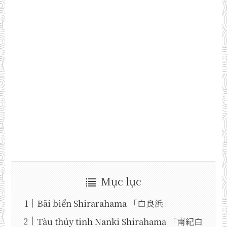
Mục lục
Bãi biển Shirarahama 「白良浜」
Tàu thủy tinh Nanki Shirahama 「南紀白