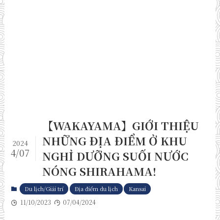
【WAKAYAMA】GIỚI THIỆU
NHỮNG ĐỊA ĐIỂM Ở KHU
2024
4/07
NGHỈ DƯỠNG SUỐI NƯỚC
NÓNG SHIRAHAMA!
Du lịch/Giải trí
Địa điểm du lịch
Kansai
11/10/2023
07/04/2024