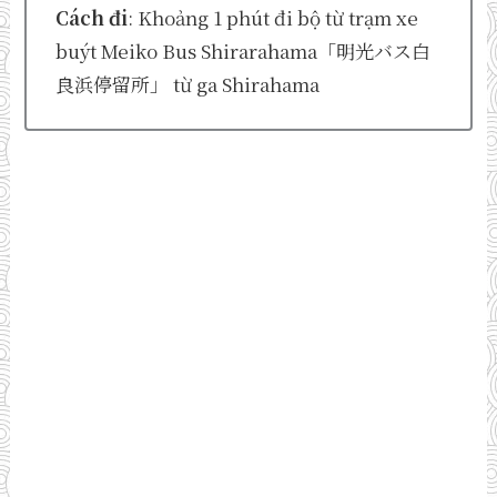
Cách đi
: Khoảng 1 phút đi bộ từ trạm xe
buýt Meiko Bus Shirarahama「明光バス白
良浜停留所」 từ ga Shirahama