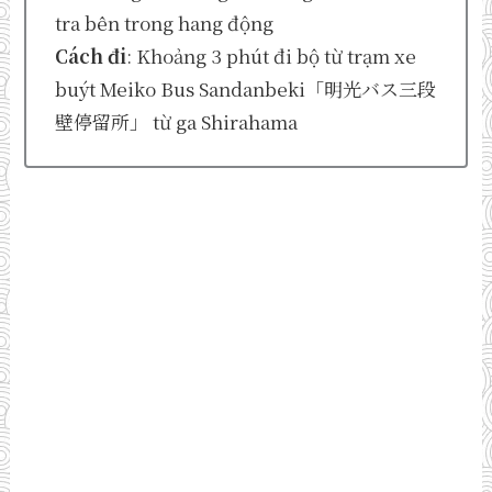
tra bên trong hang động
Cách đi
: Khoảng 3 phút đi bộ từ trạm xe
buýt Meiko Bus Sandanbeki「明光バス三段
壁停留所」 từ ga Shirahama