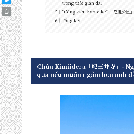
trong thời gian dài
“Công viên Kameike” 「亀池公園」- V
Tổng kết
Chùa Kimiidera「紀三井寺」- Ngôi 
qua nếu muốn ngắm hoa anh đ