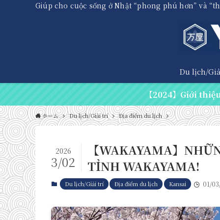
Giúp cho cuộc sống ở Nhật “phong phú hơn” và “t
Du lịch/Giải
【2024】Giới thiệu 
ホーム
Du lịch/Giải trí
Địa điểm du lịch
【WAKAYAMA】NHỮNG 
2026
3/02
TỈNH WAKAYAMA!
Du lịch/Giải trí
Địa điểm du lịch
Kansai
01/03