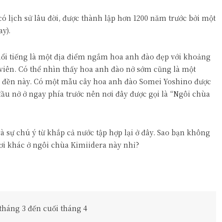
ch sử lâu đời, được thành lập hơn 1200 năm trước bởi một
ay).
 nổi tiếng là một địa điểm ngắm hoa anh đào đẹp với khoảng
viên. Có thể nhìn thấy hoa anh đào nở sớm cũng là một
i đền này. Có một mẫu cây hoa anh đào Somei Yoshino được
đầu nở ở ngay phía trước nên nơi đây được gọi là “Ngôi chùa
 sự chú ý từ khắp cả nước tập hợp lại ở đây. Sao bạn không
 khác ở ngôi chùa Kimiidera này nhỉ?
 tháng 3 đến cuối tháng 4