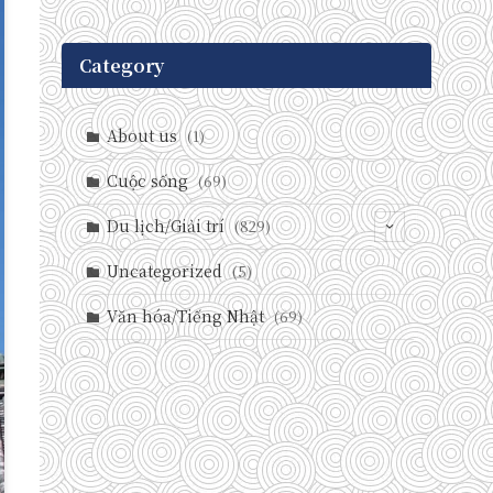
Category
About us
(1)
Cuộc sống
(69)
Du lịch/Giải trí
(829)
(146)
Uncategorized
(5)
(71)
Văn hóa/Tiếng Nhật
(69)
(237)
(588)
(29)
(27)