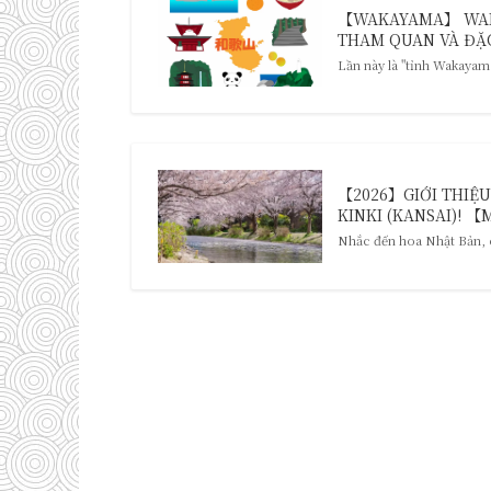
【WAKAYAMA】 WAKA
THAM QUAN VÀ ĐẶC 
Lần này là "tỉnh Wakayama
【2026】GIỚI THIỆU
KINKI (KANSAI)! 【M
Nhắc đến hoa Nhật Bản, 