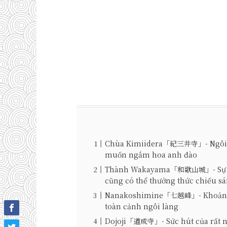
Chùa Kimiidera「紀三井寺」- Ngôi c
muốn ngắm hoa anh đào
Thành Wakayama「和歌山城」- Sự kết 
cũng có thể thưởng thức chiếu s
Nanakoshimine「七越峰」- Khoảng 200
toàn cảnh ngôi làng
Dojoji「道成寺」- Sức hút của rất nh