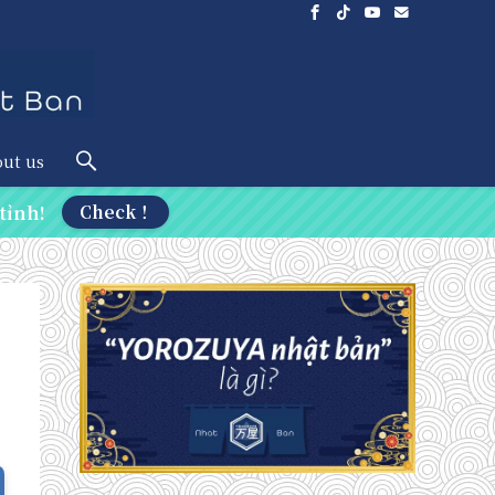
ut us
tỉnh!
Check！