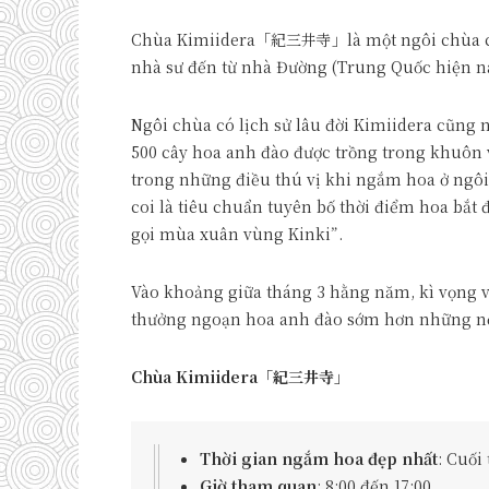
Chùa Kimiidera「紀三井寺」là một ngôi chùa có lị
nhà sư đến từ nhà Đường (Trung Quốc hiện n
Ngôi chùa có lịch sử lâu đời Kimiidera cũng
500 cây hoa anh đào được trồng trong khuôn 
trong những điều thú vị khi ngắm hoa ở ngô
coi là tiêu chuẩn tuyên bố thời điểm hoa bắt 
gọi mùa xuân vùng Kinki”.
Vào khoảng giữa tháng 3 hằng năm, kì vọng và
thưởng ngoạn hoa anh đào sớm hơn những nơi
Chùa Kimiidera「紀三井寺」
Thời gian ngắm hoa đẹp nhất
: Cuối
Giờ tham quan
: 8:00 đến 17:00