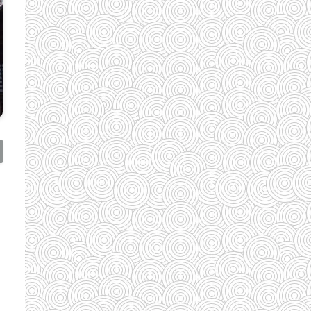
(110)
(185)
(29)
(128)
(33)
(33)
(35)
(58)
(95)
(83)
(39)