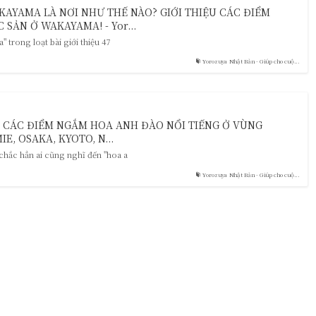
YAMA LÀ NƠI NHƯ THẾ NÀO? GIỚI THIỆU CÁC ĐIỂM
SẢN Ở WAKAYAMA! - Yor...
" trong loạt bài giới thiệu 47
Yorozuya Nhật Bản - Giúp cho cuộ...
 CÁC ĐIỂM NGẮM HOA ANH ĐÀO NỔI TIẾNG Ở VÙNG
IE, OSAKA, KYOTO, N...
chắc hẳn ai cũng nghĩ đến "hoa a
Yorozuya Nhật Bản - Giúp cho cuộ...