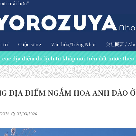
hoải mái hơn”
 trí
Cuộc sống
Văn hóa/Tiếng Nhật
会社概要 / Abo
các địa điểm du lịch từ khắp nơi trên đất nước theo 
ĐỊA ĐIỂM NGẮM HOA ANH ĐÀO Ở
/2026
02/03/2026